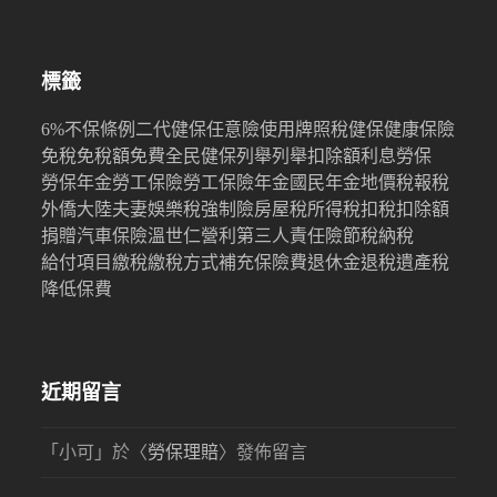
標籤
6%
不保條例
二代健保
任意險
使用牌照稅
健保
健康保險
免稅
免稅額
免費
全民健保
列舉
列舉扣除額
利息
勞保
勞保年金
勞工保險
勞工保險年金
國民年金
地價稅
報稅
外僑
大陸
夫妻
娛樂稅
強制險
房屋稅
所得稅
扣稅
扣除額
捐贈
汽車保險
溫世仁
營利
第三人責任險
節稅
納稅
給付項目
繳稅
繳稅方式
補充保險費
退休金
退稅
遺產稅
降低保費
近期留言
「
小可
」於〈
勞保理賠
〉發佈留言