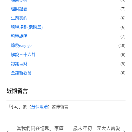
理財趣談
(7)
生前契約
(6)
租稅規劃(遺贈篇)
(6)
租稅說明
(7)
節稅easy go
(10)
解說三十六計
(6)
認識理財
(5)
金錢新觀念
(6)
近期留言
「
小可
」於〈
勞保理賠
〉發佈留言
「當我們同在憶起」家庭
歲末年初 元大人壽愛