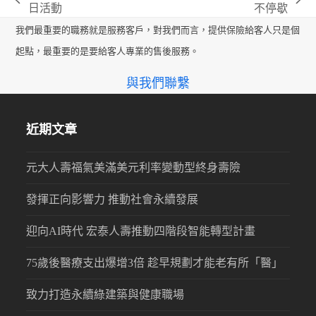
previous
next
日活動
不停歇
post:
post:
我們最重要的職務就是服務客戶，對我們而言，提供保險給客人只是個
起點，最重要的是要給客人專業的售後服務。
與我們聯繫
近期文章
元大人壽福氣美滿美元利率變動型終身壽險
發揮正向影響力 推動社會永續發展
迎向AI時代 宏泰人壽推動四階段智能轉型計畫
75歲後醫療支出爆增3倍 趁早規劃才能老有所「醫」
致力打造永續綠建築與健康職場