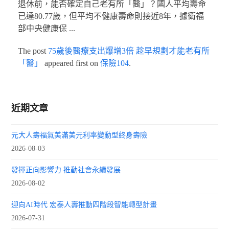
退休前，能否確定自己老有所「醫」？國人平均壽命
已達80.77歲，但平均不健康壽命則接近8年，據衛福
部中央健康保 ...
The post
75歲後醫療支出爆增3倍 趁早規劃才能老有所
「醫」
appeared first on
保險104
.
近期文章
元大人壽福氣美滿美元利率變動型終身壽險
2026-08-03
發揮正向影響力 推動社會永續發展
2026-08-02
迎向AI時代 宏泰人壽推動四階段智能轉型計畫
2026-07-31