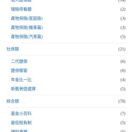
名人談保險
(14)
理賠停看聽
(2)
產物保險(家庭險)
(3)
產物保險(機車篇)
(3)
產物保險(汽車篇)
(5)
社保類
(21)
二代健保
(6)
健保櫥窗
(6)
年金比一比
(4)
新舊勞退選擇
(5)
綜合類
(70)
基金小百科
(7)
最低稅負制
(5)
理財專欄
(5)