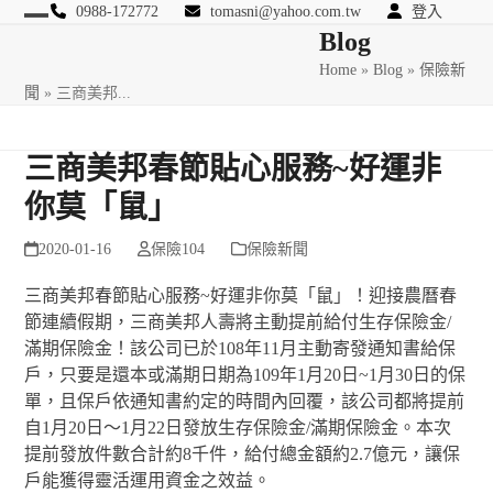
Skip
0988-172772
tomasni@yahoo.com.tw
登入
Open
Close
Blog
to
匯豐國際風險管理顧問
content
Home
»
Blog
»
保險新
mobile
mobile
聞
»
三商美邦...
menu
menu
三商美邦春節貼心服務~好運非
你莫「鼠」
2020-01-16
保險104
保險新聞
三商美邦春節貼心服務~好運非你莫「鼠」！迎接農曆春
節連續假期，三商美邦人壽將主動提前給付生存保險金/
滿期保險金！該公司已於108年11月主動寄發通知書給保
戶，只要是還本或滿期日期為109年1月20日~1月30日的保
單，且保戶依通知書約定的時間內回覆，該公司都將提前
自1月20日～1月22日發放生存保險金/滿期保險金。本次
提前發放件數合計約8千件，給付總金額約2.7億元，讓保
戶能獲得靈活運用資金之效益。