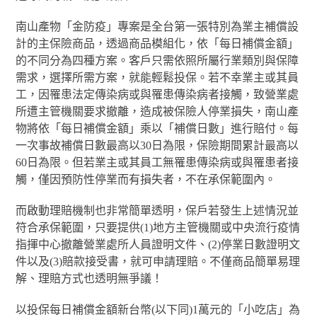
南山產物「金防疫」專案是全台第一張特別為業主補償設
計的主保險商品，透過商品模組化，依「每日補償金額」
的不同分為四種方案。客戶只需依照所屬行業類別與保障
需求，選擇所需方案，就能輕鬆投保。若不幸業主或其員
工，因罹患法定傳染病或與罹患傳染病者接觸，致營業處
所遭主管機關要求撤離，造成被保險人停業損失，南山產
物將依「每日補償金額」乘以「補償日數」進行賠付。每
一次事故補償日數最高以30日為限，保險期間累計最高以
60日為限。但若業主或其員工無罹患傳染病或與罹患者接
觸，僅因預防性停業而有損失者，不在承保範圍內。
而啟動理賠機制也非常簡單透明，保戶若發生上述情況並
符合承保範圍，只要提供(1)地方主管機關或中央流行疫情
指揮中心撤離營業處所人員證明文件、(2)停業日數證明文
件以及(3)賠款接受書，就可申請理賠。不僅商品簡單易理
解、理賠方式也透明無爭議！
以投保每日補償金額新台幣(以下同)1萬元的「小吃店」為