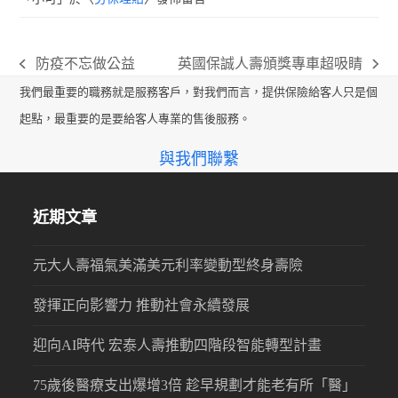
防疫不忘做公益
英國保誠人壽頒獎專車超吸睛
previous
next
我們最重要的職務就是服務客戶，對我們而言，提供保險給客人只是個
post:
post:
起點，最重要的是要給客人專業的售後服務。
與我們聯繫
近期文章
元大人壽福氣美滿美元利率變動型終身壽險
發揮正向影響力 推動社會永續發展
迎向AI時代 宏泰人壽推動四階段智能轉型計畫
75歲後醫療支出爆增3倍 趁早規劃才能老有所「醫」