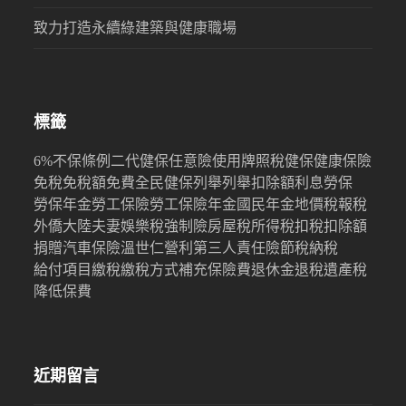
致力打造永續綠建築與健康職場
標籤
6%
不保條例
二代健保
任意險
使用牌照稅
健保
健康保險
免稅
免稅額
免費
全民健保
列舉
列舉扣除額
利息
勞保
勞保年金
勞工保險
勞工保險年金
國民年金
地價稅
報稅
外僑
大陸
夫妻
娛樂稅
強制險
房屋稅
所得稅
扣稅
扣除額
捐贈
汽車保險
溫世仁
營利
第三人責任險
節稅
納稅
給付項目
繳稅
繳稅方式
補充保險費
退休金
退稅
遺產稅
降低保費
近期留言