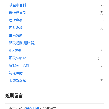
基金小百科
(7)
最低稅負制
(5)
理財專欄
(5)
理財趣談
(7)
生前契約
(6)
租稅規劃(遺贈篇)
(6)
租稅說明
(7)
節稅easy go
(10)
解說三十六計
(6)
認識理財
(5)
金錢新觀念
(6)
近期留言
「
小可
」於〈
勞保理賠
〉發佈留言