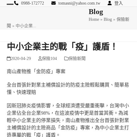
Skip
0988-172772
tomasni@yahoo.com.tw
登入
Open
Close
Blog
to
匯豐國際風險管理顧問
content
Home
»
Blog
»
保險新
mobile
mobile
聞
»
中小企業...
menu
menu
中小企業主的戰「疫」護盾！
2020-04-29
保險104
保險新聞
南山產物推「金防疫」專案
全台首張針對業主補償設計的防疫主險輕鬆購買、簡單易
懂、快速理賠
因新冠肺炎疫情影響，全球經濟遭受嚴重衝擊，台灣中小
企業佔全台企業98%，在這波疫情中更是首當其衝。為減
輕中小企業主的停業損失，南山產物推出全台首張針對業
主補償設計的主險商品「金防疫」專案，為中小企業主打
造專屬的戰「疫」護盾。