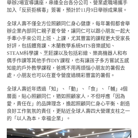
舉辦2場宣導講座，串連全台各分公司、營業處職場攜手
加入「反菸拒檳毒」簽署，預計於11月9日舉辦成果展。
全球人壽不僅全方位照顧同仁身心健康，每年暑假都會舉
辦企業內部同仁親子夏令營，讓同仁可以跟小朋友一起大
手牽小手來公司上班、上課，尤其豐富的課程更大受家長
好評，包括體育課、木蘭教學系統MTS音樂感知、
STEAM科學課、烹飪課以及包括彩繪、樂高機器人和布
偶手作課等其他手作DIY課程，也有讓孩子多方嘗試五感
知能的戶外教學課程，爸媽不用再煩惱小朋友的暑假去
處，小朋友也可以在夏令營度過精彩豐富的暑假。
全球人壽近年透過「知」、「動」、「食」、「輔」4個
層面，貼心照顧同仁，猶如照顧家人，不但呼應「因為
愛，責任在」的品牌理念，擔起照顧同仁身心平衡、創造
良好工作氣氛的責任，更貼近全球人壽四大營運支柱之一
的「以人為本，幸福企業」。