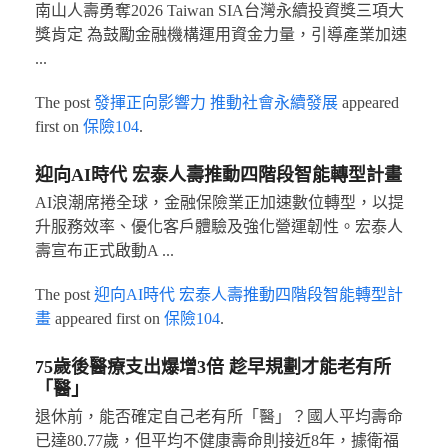
南山人壽勇奪2026 Taiwan SIA台灣永續投資獎三項大
獎肯定 為鼓勵金融機構運用資金力量，引導產業加速
...
The post
發揮正向影響力 推動社會永續發展
appeared
first on
保險104
.
迎向AI時代 宏泰人壽推動四階段智能轉型計畫
AI浪潮席捲全球，金融保險業正加速數位轉型，以提
升服務效率、優化客戶體驗及強化營運韌性。宏泰人
壽宣布正式啟動A ...
The post
迎向AI時代 宏泰人壽推動四階段智能轉型計
畫
appeared first on
保險104
.
75歲後醫療支出爆增3倍 趁早規劃才能老有所
「醫」
退休前，能否確定自己老有所「醫」？國人平均壽命
已達80.77歲，但平均不健康壽命則接近8年，據衛福