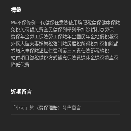
標籤
6%
不保條例
二代健保
任意險
使用牌照稅
健保
健康保險
免稅
免稅額
免費
全民健保
列舉
列舉扣除額
利息
勞保
勞保年金
勞工保險
勞工保險年金
國民年金
地價稅
報稅
外僑
大陸
夫妻
娛樂稅
強制險
房屋稅
所得稅
扣稅
扣除額
捐贈
汽車保險
溫世仁
營利
第三人責任險
節稅
納稅
給付項目
繳稅
繳稅方式
補充保險費
退休金
退稅
遺產稅
降低保費
近期留言
「
小可
」於〈
勞保理賠
〉發佈留言