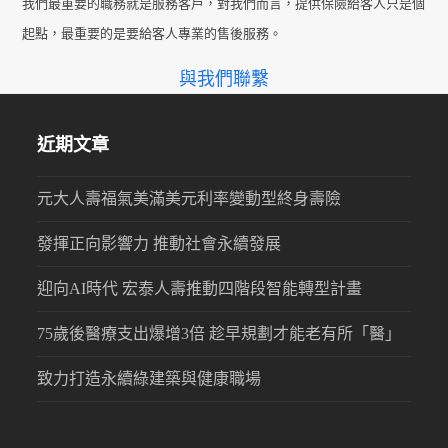
我們最重要的職務就是服務客戶，對我們而言，提供保險給客人只是個
起點，最重要的是要給客人專業的售後服務。
與我們聯繫
近期文章
元大人壽福氣美滿美元利率變動型終身壽險
發揮正向影響力 推動社會永續發展
迎向AI時代 宏泰人壽推動四階段智能轉型計畫
75歲後醫療支出爆增3倍 趁早規劃才能老有所「醫」
致力打造永續綠建築與健康職場