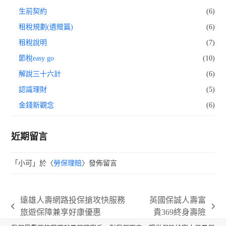
生前契約
(6)
租稅規劃(遺贈篇)
(6)
租稅說明
(7)
節稅easy go
(10)
解說三十六計
(6)
認識理財
(5)
金錢新觀念
(6)
近期留言
「
小可
」於〈
勞保理賠
〉發佈留言
遠雄人壽網路投保搶攻快服務
英國保誠人壽富
previous
next
旅遊保障兼享好康優惠
貴369終身壽險
post:
post: