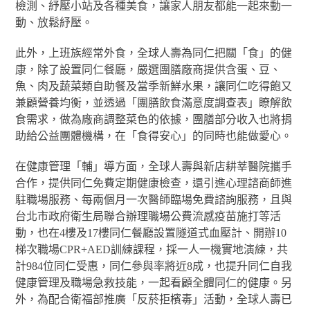
檢測、紓壓小站及各種美食，讓家人朋友都能一起來動一
動、放鬆紓壓。
此外，上班族經常外食，全球人壽為同仁把關「食」的健
康，除了設置同仁餐廳，嚴選團膳廠商提供含蛋、豆、
魚、肉及蔬菜類自助餐及當季新鮮水果，讓同仁吃得飽又
兼顧營養均衡，並透過「團膳飲食滿意度調查表」瞭解飲
食需求，做為廠商調整菜色的依據，團膳部分收入也將捐
助給公益團體機構，在「食得安心」的同時也能做愛心。
在健康管理「輔」導方面，全球人壽與新店耕莘醫院攜手
合作，提供同仁免費定期健康檢查，還引進心理諮商師進
駐職場服務、每兩個月一次醫師臨場免費諮詢服務，且與
台北市政府衛生局聯合辦理職場公費流感疫苗施打等活
動，也在4樓及17樓同仁餐廳設置隧道式血壓計、開辦10
梯次職場CPR+AED訓練課程，採一人一機實地演練，共
計984位同仁受惠，同仁參與率將近8成，也提升同仁自我
健康管理及職場急救技能，一起看顧全體同仁的健康。另
外，為配合衛福部推廣「反菸拒檳毒」活動，全球人壽已