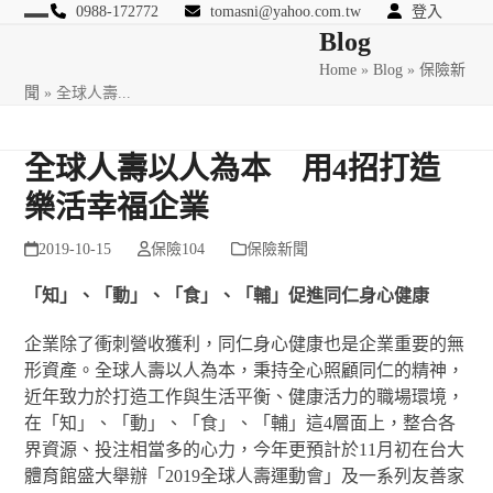
Skip
0988-172772
tomasni@yahoo.com.tw
登入
Open
Close
Blog
to
匯豐國際風險管理顧問
content
Home
»
Blog
»
保險新
mobile
mobile
聞
»
全球人壽...
menu
menu
全球人壽以人為本 用4招打造
樂活幸福企業
2019-10-15
保險104
保險新聞
「知」、「動」、「食」、「輔」促進同仁身心健康
企業除了衝刺營收獲利，同仁身心健康也是企業重要的無
形資產。全球人壽以人為本，秉持全心照顧同仁的精神，
近年致力於打造工作與生活平衡、健康活力的職場環境，
在「知」、「動」、「食」、「輔」這4層面上，整合各
界資源、投注相當多的心力，今年更預計於11月初在台大
體育館盛大舉辦「2019全球人壽運動會」及一系列友善家