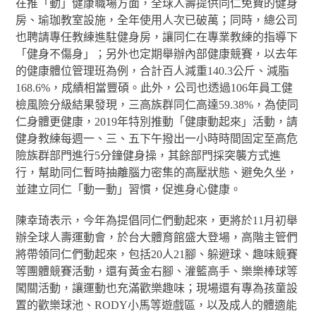
在推「動」健康職場方面，全球人壽提供同仁免費的健身
房、瑜珈教室設施，全年使用人次已破萬；同時，總公司
也聘請專任教練進駐健身房，讓同仁在專業教練的指導下
「健身不傷身」；另外也定期舉辦內部健康競賽，以去年
的健康體位管理班為例，合計百人減重140.3公斤、減脂
168.6%，成績相當豐碩。此外，公司也透過106年員工健
檢風險分級結果發現，三高族群同仁高達59.38%，為使同
仁身體更健康，2019年特別推動「健康動起來」活動，請
健身教練每週一、三、五下午撥出一小時時間固定至高危
險族群部門進行5分鐘健身操，其餘部門採突襲方式進
行，幫助同仁暫時抽離腦力密集的高壓狀態、避免久坐，
並建立同仁「動一動」習慣，促進身心健康。
陳幸琦表示，今年為提倡同仁們動起來，更將於11月初舉
辦全球人壽運動會，於台大體育館盛大登場，高階主管們
將帶領同仁們動起來，包括20人21腳、躲避球、趣味競賽
等團體競賽活動，還有黃金右腳、灌籃高手、樂樂棒球等
闖關活動，讓運動也充滿歡樂趣味；現場還有專為孩童設
置的歡樂球池、RODY小馬等遊戲區，以及成人的體適能