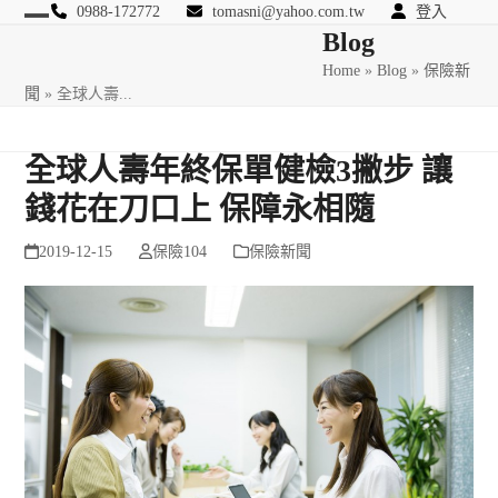
Skip
0988-172772
tomasni@yahoo.com.tw
登入
Open
Close
Blog
to
匯豐國際風險管理顧問
content
Home
»
Blog
»
保險新
mobile
mobile
聞
»
全球人壽...
menu
menu
全球人壽年終保單健檢3撇步 讓
錢花在刀口上 保障永相隨
2019-12-15
保險104
保險新聞