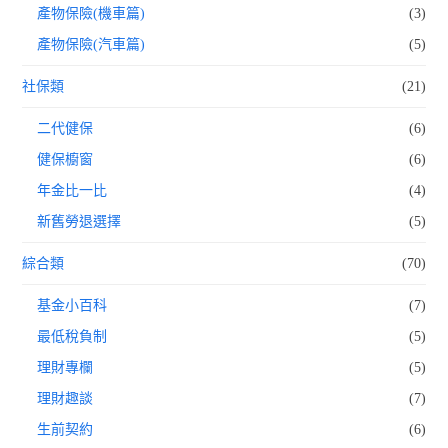
產物保險(機車篇)
(3)
產物保險(汽車篇)
(5)
社保類
(21)
二代健保
(6)
健保櫥窗
(6)
年金比一比
(4)
新舊勞退選擇
(5)
綜合類
(70)
基金小百科
(7)
最低稅負制
(5)
理財專欄
(5)
理財趣談
(7)
生前契約
(6)