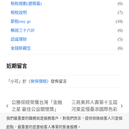
租稅規劃(遺贈篇)
(6)
租稅說明
(7)
節稅easy go
(10)
解說三十六計
(6)
認識理財
(5)
金錢新觀念
(6)
近期留言
「
小可
」於〈
勞保理賠
〉發佈留言
公勝保經榮獲台灣「金融
三商美邦人壽第十五屆
previous
next
之星 最佳公益關懷獎」
河東盃慢壘添國際色彩
post:
post:
我們最重要的職務就是服務客戶，對我們而言，提供保險給客人只是個
起點，最重要的是要給客人專業的售後服務。