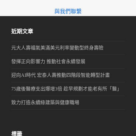
與我們聯繫
近期文章
元大人壽福氣美滿美元利率變動型終身壽險
發揮正向影響力 推動社會永續發展
迎向AI時代 宏泰人壽推動四階段智能轉型計畫
75歲後醫療支出爆增3倍 趁早規劃才能老有所「醫」
致力打造永續綠建築與健康職場
標籤