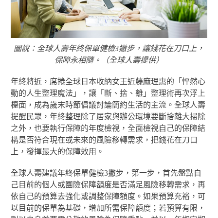
圖說：全球人壽年終保單健檢3撇步，讓錢花在刀口上，
保障永相隨。（全球人壽提供）
年終將近，席捲全球日本收納女王近藤麻理惠的「怦然心
動的人生整理魔法」，讓「斷、捨、離」整理術再次浮上
檯面，成為歲末時節倡議討論簡約生活的主流。全球人壽
提醒民眾，年終整理除了居家與辦公環境要斷捨離大掃除
之外，也要執行保障的年度檢視，全面檢視自己的保障結
構是否符合現在或未來的風險移轉需求，把錢花在刀口
上，發揮最大的保障效用。
全球人壽建議年終保單健檢3撇步，第一步，首先盤點自
己目前的個人或團險保障額度是否滿足風險移轉需求，再
依自己的預算去強化或調整保障額度。如果預算充裕，可
以目前的保單為基礎，增加所需保障額度；若預算有限，