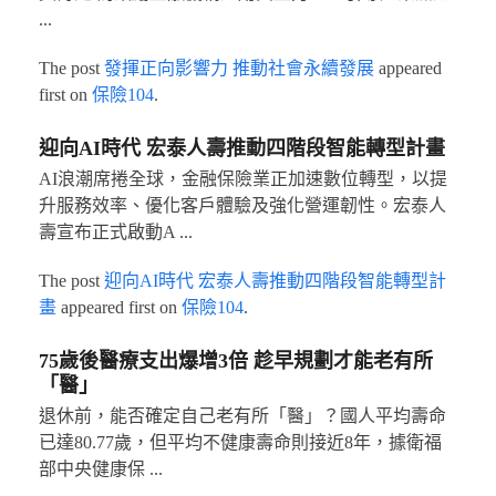
...
The post
發揮正向影響力 推動社會永續發展
appeared
first on
保險104
.
迎向AI時代 宏泰人壽推動四階段智能轉型計畫
AI浪潮席捲全球，金融保險業正加速數位轉型，以提
升服務效率、優化客戶體驗及強化營運韌性。宏泰人
壽宣布正式啟動A ...
The post
迎向AI時代 宏泰人壽推動四階段智能轉型計
畫
appeared first on
保險104
.
75歲後醫療支出爆增3倍 趁早規劃才能老有所
「醫」
退休前，能否確定自己老有所「醫」？國人平均壽命
已達80.77歲，但平均不健康壽命則接近8年，據衛福
部中央健康保 ...