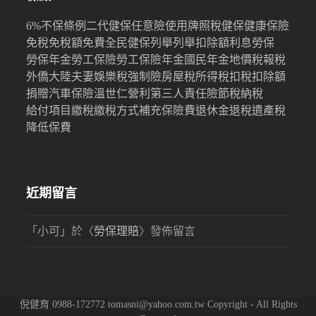
6%
不保條例
二代健保
任意險
使用牌照稅
健保
健康保險
免稅
免稅額
免費
全民健保
列舉
列舉扣除額
利息
勞保
勞保年金
勞工保險
勞工保險年金
國民年金
地價稅
報稅
外僑
大陸
夫妻
娛樂稅
強制險
房屋稅
所得稅
扣稅
扣除額
捐贈
汽車保險
溫世仁
營利
第三人責任險
節稅
納稅
給付項目
繳稅
繳稅方式
補充保險費
退休金
退稅
遺產稅
降低保費
近期留言
「
小可
」於〈
勞保理賠
〉發佈留言
倪健育 0988-172772 tomasni@yahoo.com.tw Copyright - All Rights