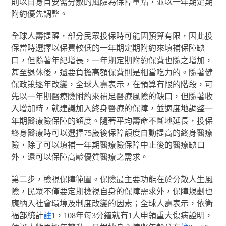
則以自身首要需分散的風險為保障重點，並以一年期定期
附約優先調整。
全球人壽提醒，部分民眾投保時可能因預算有限，因此投
保當時選擇以保費較低的一年期定期附約來填補保障缺
口，但隨著年紀增長，一年期定期附約保費也隨之增加，
甚至退休後，還要負擔高額保費則是相當吃力的。隨著健
保政策逐年改變，全球人壽表示，在預算有限的階段，可
先以一年期醫療險附約來補足醫療風險的缺口，但隨著收
入增加時，就建議加入終身醫療的保障，並適度地調整一
年期醫療險保障的額度。隨著平均壽命不斷地延長，投保
終身醫療時可以選擇75歲後保障額度自動提高的終身醫療
險，除了可以填補一年期醫療險保障中止後的醫療缺口
外，還可以保障高齡優質醫療之需求。
第二步，檢視保障範圍。保險最主要功能在於分散人生風
險，民眾不僅要定期檢視自身的保障需求外，保障規劃也
應納入社會環境及制度改變的因素；全球人壽表示，依衛
福部統計
註
1，108年每3分鐘就有1人申領重大傷病證明，