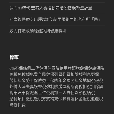
迎向AI時代 宏泰人壽推動四階段智能轉型計畫
75歲後醫療支出爆增3倍 趁早規劃才能老有所「醫」
致力打造永續綠建築與健康職場
標籤
6%
不保條例
二代健保
任意險
使用牌照稅
健保
健康保險
免稅
免稅額
免費
全民健保
列舉
列舉扣除額
利息
勞保
勞保年金
勞工保險
勞工保險年金
國民年金
地價稅
報稅
外僑
大陸
夫妻
娛樂稅
強制險
房屋稅
所得稅
扣稅
扣除額
捐贈
汽車保險
溫世仁
營利
第三人責任險
節稅
納稅
給付項目
繳稅
繳稅方式
補充保險費
退休金
退稅
遺產稅
降低保費