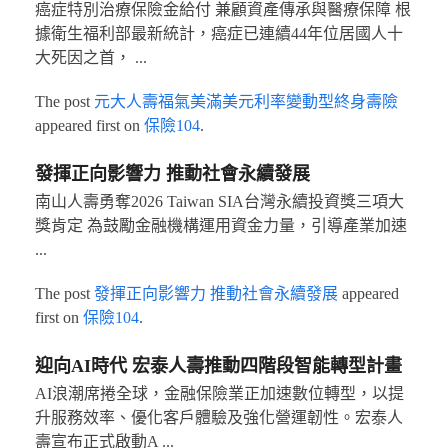
癌症特別治療保險金給付 兼顧資產傳承與醫療保障 根
據衛生福利部最新統計，癌症已連續44年位居國人十
大死因之首， ...
The post
元大人壽福氣美滿美元利率變動型終身壽險
appeared first on
保險104
.
發揮正向影響力 推動社會永續發展
南山人壽勇奪2026 Taiwan SIA台灣永續投資獎三項大
獎肯定 為鼓勵金融機構運用資金力量，引導產業加速
...
The post
發揮正向影響力 推動社會永續發展
appeared
first on
保險104
.
迎向AI時代 宏泰人壽推動四階段智能轉型計畫
AI浪潮席捲全球，金融保險業正加速數位轉型，以提
升服務效率、優化客戶體驗及強化營運韌性。宏泰人
壽宣布正式啟動A ...