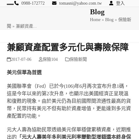
Skip
0988-172772
tomasni@yahoo.com.tw
登入
Open
Close
Blog
to
匯豐國際風險管理顧問
content
Home
»
Blog
»
保險新
mobile
mobile
聞
»
兼顧資產...
menu
menu
兼顧資產配置多元化與壽險保障
2017-07-06
保險104
保險新聞
美元保單為首選
美國聯準會（Fed）已於今(106)年6月再次宣布升息1碼，
這是今年以來的第2次升息，也顯示出美國經濟正呈現溫
和復甦的現象。由於美元仍為目前國際間流通性最高的貨
幣，民眾持有美元不但有助於資產增值，更能達到多元資
產配置的功能。
元大人壽為協助民眾透過美元保單穩健累積資產，近期推
出的
「元大人壽美年多利美元利率變動型增額還本終身保