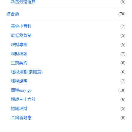
新舊勞退選擇
(5)
綜合類
(70)
基金小百科
(7)
最低稅負制
(5)
理財專欄
(5)
理財趣談
(7)
生前契約
(6)
租稅規劃(遺贈篇)
(6)
租稅說明
(7)
節稅easy go
(10)
解說三十六計
(6)
認識理財
(5)
金錢新觀念
(6)