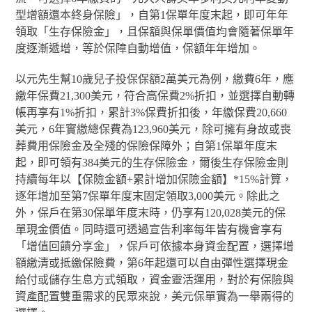
型增額還本終身保險」，自第1保單年度末起，即可年年
領取「生存保險金」，且保額與保單價值均會隨著保單年
度逐漸遞增，等於保障自動增值，保額年年增加。
以元先生幫10歲兒子投保保額2萬美元為例，繳費6年，應
繳年保費21,300美元，符合高保費2%折扣，並選擇自動轉
帳再享有1%折扣，累計3%保費折扣後，年繳保費20,660
美元，6年實繳總保費為123,960美元，除可擁有身故或喪
葬費用保險金及全殘的保險保障外；自第1保單年度末
起，即可領有384美元的生存保險金，爾後生存保險金則
持續每年以【保險金額+累計增加保險金額】*15%計算，
逐年增加至第7保單年度末固定領取3,000美元。除此之
外，保戶在第30保單年度末時，仍享有120,028美元的保
單現金價值。同時還可透過宣告利率每年皆有機會享有
「增值回饋分享金」，保戶可依據本身資金配置，選擇增
額繳清或抵繳保險費，第6年起還可以自由彈性選擇現金
給付或儲存生息方式領取，資金靈活運用，對於有保險與
資產配置雙重需求的民眾來說，美元保單實為一舉兩得的