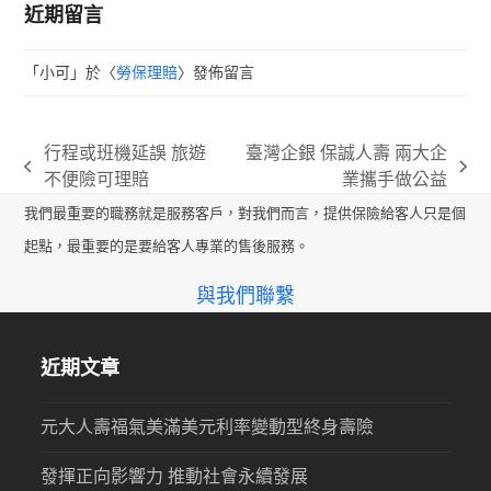
近期留言
「
小可
」於〈
勞保理賠
〉發佈留言
行程或班機延誤 旅遊
臺灣企銀 保誠人壽 兩大企
previous
next
不便險可理賠
業攜手做公益
post:
post:
我們最重要的職務就是服務客戶，對我們而言，提供保險給客人只是個
起點，最重要的是要給客人專業的售後服務。
與我們聯繫
近期文章
元大人壽福氣美滿美元利率變動型終身壽險
發揮正向影響力 推動社會永續發展