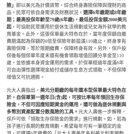
險」
即以美元為計價貨幣，綜合終身壽險保障與理財的商
品。民眾可依自身需求及財務狀況，
選擇
6
年繳期或
8
年繳
期；最高投保年齡至
79
歲
(6
年繳
)
，最低投保金額
2000
美元
起
，可協助民眾運用於退休生活規劃或兒女海外就學的教
育基金。此外，這張保單最大特色在於，當年度保額自繳
費期滿起為保額的6倍至保險年齡屆滿110歲止，終身享有
壽險保障，等於限期繳費，保障終身有效。另外，保戶投
保後每個保單年度末還有機會領取增值回饋分享金至110
歲，並依據本身資金運用的需求，於保單經過年度滿6年
可自由彈性選擇現金給付或儲存生息方式領取，不但保障
增值又可抗通膨。
元大人壽指出，
美元分期繳的每年還本型保單最大特色在
於，自保單第一週年日
(
含
)
起，可按比率每年領回生存保
險金，不但可因應短期資金的運用，還可做為退休規劃與
多幣別資產配置分散風險的工具。
元大人壽進一步解釋，
保戶可依「領取生存保險金的需求」進行規劃。如，若為
孩子進行長期的教育規劃，希望每年可有一筆穩定的金
流，可選擇6年繳費的「元大人壽美年多利美元利率變動