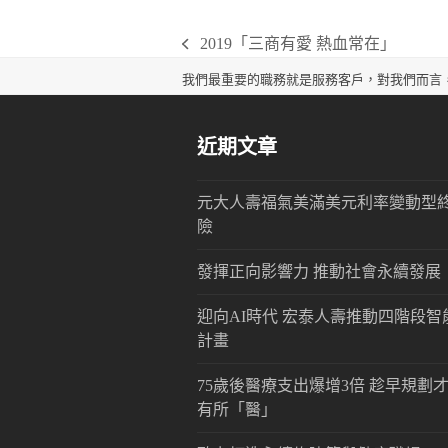
2019「三商有愛 熱血常在」
previous
post:
我們最重要的職務就是服務客戶，對我們而言
近期文章
元大人壽福氣美滿美元利率變動型
險
發揮正向影響力 推動社會永續發展
迎向AI時代 宏泰人壽推動四階段智
計畫
75歲後醫療支出爆增3倍 趁早規劃
有所「醫」