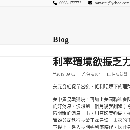
Skip
0988-172772
tomasni@yahoo.com
to
匯豐國際風險管理
content
首頁
關於站長
Blog
保險Q&A
連絡
Blog
利率環境欲振乏
2019-09-02
保險104
保險新聞
美元分紅保單當道，低利環境下的理
美中貿易戰延燒，再加上美國聯準會降
的好消息，沒想到一個月後就翻盤；今
徵關稅的消息一出，川普態度強硬，
管顧公司執行長黃正霆建議，未來的市
下後上，進入長期零利率時代，因此