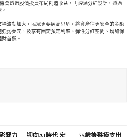
也有機會透過股債投資布局創造收益，再透過分紅設計，透過
障。
市場波動加大，民眾更要居高思危，將資產往更安全的金融
抱強勢美元，及享有固定預定利率、彈性分紅空間、增加保
理財首選。
影響力
迎向AI時代 宏
75歲後醫療支出