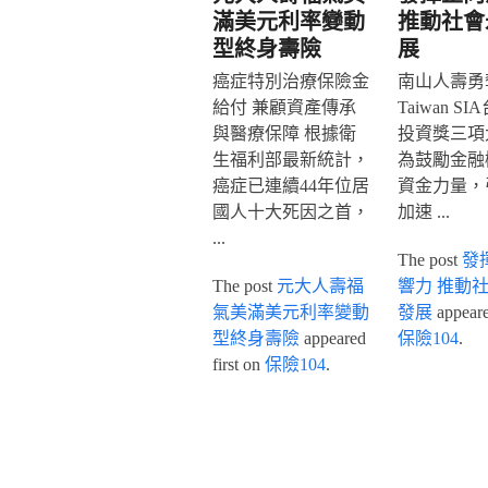
滿美元利率變動
推動社會
型終身壽險
展
癌症特別治療保險金
南山人壽勇奪
給付 兼顧資產傳承
Taiwan S
與醫療保障 根據衛
投資獎三項
生福利部最新統計，
為鼓勵金融
癌症已連續44年位居
資金力量，
國人十大死因之首，
加速 ...
...
The post
發
The post
元大人壽福
響力 推動
氣美滿美元利率變動
發展
appeared
型終身壽險
appeared
保險104
.
first on
保險104
.