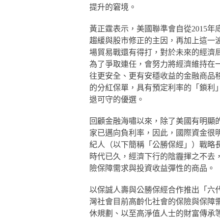
提升的窘境。
黃正霆表示，美國聯準會自從2015
趨緩與股市修正的主因，再加上這一
場貿易戰還有得打，對於未來的經濟局
為了爭取連任，會努力將經濟維持在
往更安全、更有安穩收益的金融商品
的分紅保單，具有預定利率的「鎖利
退可守的優選。
回顧金融海嘯以來，除了美國有明顯
家已邁向負利率，因此，國際資金很
紀人（以下簡稱「公勝保經」）戰略
時代已久，經濟下行的陰霾揮之不去
險保障需求與投資收益彈性的商品。
以保誠人壽與公勝保經合作推出「六
灣社會目前高齡化社會的保險與保障
休規劃、以至高淨值人士的財富傳承