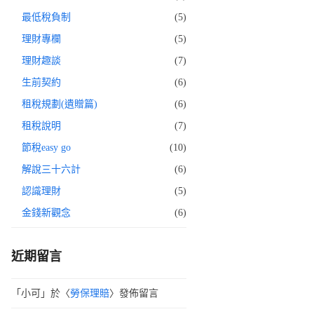
最低稅負制
(5)
理財專欄
(5)
理財趣談
(7)
生前契約
(6)
租稅規劃(遺贈篇)
(6)
租稅說明
(7)
節稅easy go
(10)
解說三十六計
(6)
認識理財
(5)
金錢新觀念
(6)
近期留言
「
小可
」於〈
勞保理賠
〉發佈留言