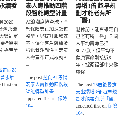
永續發
泰人壽推動四階
爆增3倍 趁早規
段智能轉型計畫
劃才能老有所
「醫」
2026
AI浪潮席捲全球，金
IA台灣永續
融保險業正加速數位
退休前，能否確定自
大獎肯定
轉型，以提升服務效
己老有所「醫」？國
機構運用
率、優化客戶體驗及
人平均壽命已達
引導產業
強化營運韌性。宏泰
80.77歲，但平均不
人壽宣布正式啟動A
健康壽命則接近8
...
年，據衛福部中央健
揮正向影
康保 ...
社會永續
The post
迎向AI時代
 first on
宏泰人壽推動四階段
The post
75歲後醫療
智能轉型計畫
支出爆增3倍 趁早規
appeared first on
保險
劃才能老有所「醫」
104
.
appeared first on
保險
104
.