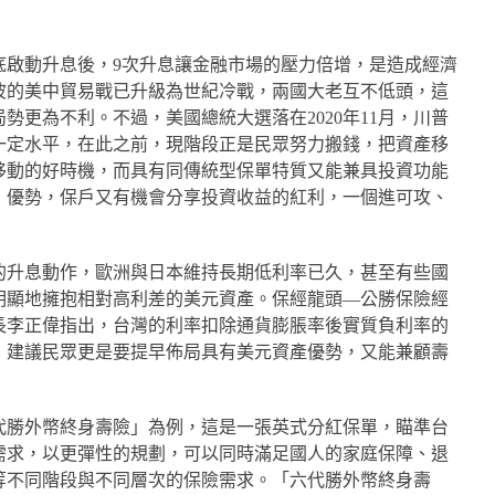
年底啟動升息後，9次升息讓金融市場的壓力倍增，是造成經濟
波的美中貿易戰已升級為世紀冷戰，兩國大老互不低頭，這
勢更為不利。不過，美國總統大選落在2020年11月，川普
一定水平，在此之前，現階段正是民眾努力搬錢，把資產移
移動的好時機，而具有同傳統型保單特質又能兼具投資功能
」優勢，保戶又有機會分享投資收益的紅利，一個進可攻、
的升息動作，歐洲與日本維持長期低利率已久，甚至有些國
明顯地擁抱相對高利差的美元資產。保經龍頭—公勝保險經
長李正偉指出，台灣的利率扣除通貨膨脹率後實質負利率的
，建議民眾更是要提早佈局具有美元資產優勢，又能兼顧壽
代勝外幣終身壽險」為例，這是一張英式分紅保單，瞄準台
需求，以更彈性的規劃，可以同時滿足國人的家庭保障、退
等不同階段與不同層次的保險需求。「六代勝外幣終身壽