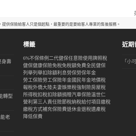
n
p
，提供保險給客人只是個起點，最重要的是要給客人專業的售後服務。
標籤
近期
6%
不保條例
二代健保
任意險
使用牌照稅
終身壽
「
小
健保
健康保險
免稅
免稅額
免費
全民健保
列舉
列舉扣除額
利息
勞保
勞保年金
勞工保險
勞工保險年金
國民年金
地價稅
報稅
外僑
大陸
夫妻
娛樂稅
強制險
房屋稅
所得稅
扣稅
扣除額
捐贈
汽車保險
溫世仁
能轉型
營利
第三人責任險
節稅
納稅
給付項目
繳稅
繳稅方式
補充保險費
退休金
退稅
遺產稅
降低保費
才能老