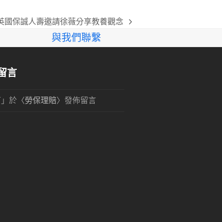
英國保誠人壽邀請徐薇分享教養觀念
ext
與我們聯繫
ost:
留言
可
」於〈
勞保理賠
〉發佈留言