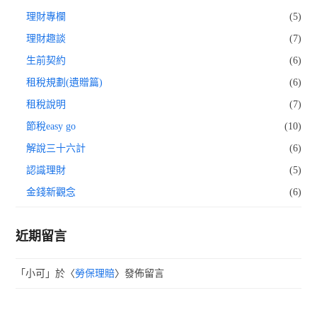
理財專欄
(5)
理財趣談
(7)
生前契約
(6)
租稅規劃(遺贈篇)
(6)
租稅說明
(7)
節稅easy go
(10)
解說三十六計
(6)
認識理財
(5)
金錢新觀念
(6)
近期留言
「
小可
」於〈
勞保理賠
〉發佈留言