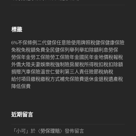
標籤
6%
不保條例
二代健保
任意險
使用牌照稅
健保
健康保險
免稅
免稅額
免費
全民健保
列舉
列舉扣除額
利息
勞保
勞保年金
勞工保險
勞工保險年金
國民年金
地價稅
報稅
外僑
大陸
夫妻
娛樂稅
強制險
房屋稅
所得稅
扣稅
扣除額
捐贈
汽車保險
溫世仁
營利
第三人責任險
節稅
納稅
給付項目
繳稅
繳稅方式
補充保險費
退休金
退稅
遺產稅
降低保費
近期留言
「
小可
」於〈
勞保理賠
〉發佈留言