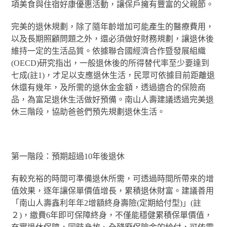
項美食與住宿好康優惠活動，讓保戶擁有豐富的父親節。
完美的退休規劃，除了隨年齡增加可能產生的醫療費用，
以及長期照顧問題之外，還必須做好財務規劃，讓退休後
維持一定的生活品質。依據聯合國經濟合作暨發展組織
(OECD)研究指出，一般退休後的所得替代率至少要達到
七成(註1)，才足以支應退休生活，民眾可依據目前距離退
休還有幾年，及所需的退休金金額，透過適合的保險商
品，為富足退休生活做好預備。南山人壽建議透過完美退
休三階段，協助爸爸們預先規劃退休生活。
第一階段：預期超過10年後退休
有較充裕的時間可準備退休所需，可透過時間所帶來的增
值效果，逐年讓保單價值增長，累積退休財富。建議善用
「南山人壽鑫利年年2增額終身壽險(定期給付型)」(註
２)，繳費6年即可保障終身，不僅能穩健累積保單價值，