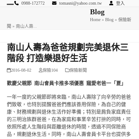
Skip
0988-172772
tomasni@yahoo.com.tw
登入
Open
Close
Blog
to
匯豐國際風險管理顧問
content
Home
»
Blog
»
保險新
mobile
mobile
聞
»
南山人壽...
menu
menu
南山人壽為爸爸規劃完美退休三
階段 打造樂退好生活
2016-08-02
保險104
保險新聞
歡慶父親節 南山會員卡推多項優惠 寵愛老爸一「夏」
一年一度的父親節即將來臨，南山人壽除了向辛勞的爸爸
們致敬，也特別提醒爸爸們應該善用保險，為自己的健
康、財務規劃與退休生活作好準備；特別是肩負家庭責任
的三明治族群爸爸，在為家庭和事業辛苦打拚的同時，可
依照所處人生階段與距離退休的時間，透過不同保險商
品，規劃退休生活。同時，南山人壽會員卡平台也提供多