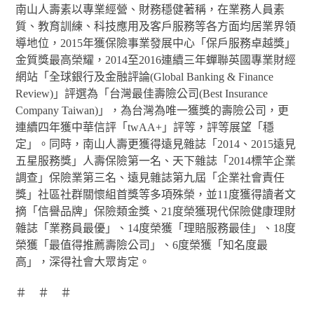
南山人壽素以專業經營、財務穩健著稱，在業務人員素
質、教育訓練、科技應用及客戶服務等各方面均居業界領
導地位，2015年獲保險事業發展中心「保戶服務卓越獎」
金質獎最高榮耀，2014至2016連續三年蟬聯英國專業財經
網站「全球銀行及金融評論(Global Banking & Finance
Review)」評選為「台灣最佳壽險公司(Best Insurance
Company Taiwan)」，為台灣為唯一獲獎的壽險公司，更
連續四年獲中華信評「twAA+」評等，評等展望「穩
定」。同時，南山人壽更獲得遠見雜誌「2014、2015遠見
五星服務獎」人壽保險第一名、天下雜誌「2014標竿企業
調查」保險業第三名、遠見雜誌第九屆「企業社會責任
獎」社區社群關懷組首獎等多項殊榮，並11度獲得讀者文
摘「信譽品牌」保險類金獎、21度榮獲現代保險健康理財
雜誌「業務員最優」、14度榮獲「理賠服務最佳」、18度
榮獲「最值得推薦壽險公司」、6度榮獲「知名度最
高」，深得社會大眾肯定。
＃ ＃ ＃