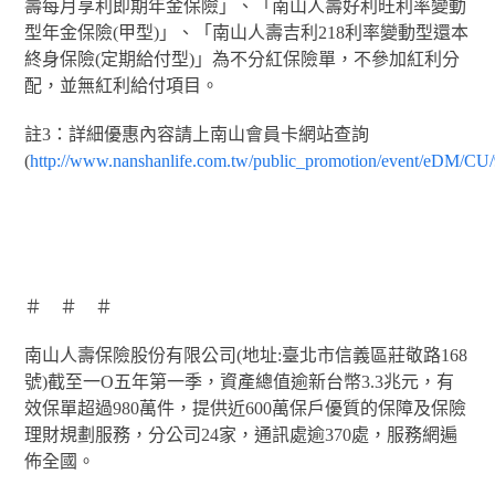
壽每月享利即期年金保險」、「南山人壽好利旺利率變動
型年金保險(甲型)」、「南山人壽吉利218利率變動型還本
終身保險(定期給付型)」為不分紅保險單，不參加紅利分
配，並無紅利給付項目。
註3：詳細優惠內容請上南山會員卡網站查詢
(
http://www.nanshanlife.com.tw/public_promotion/event/eDM/C
＃ ＃ ＃
南山人壽保險股份有限公司(地址:臺北市信義區莊敬路168
號)截至一Ο五年第一季，資產總值逾新台幣3.3兆元，有
效保單超過980萬件，提供近600萬保戶優質的保障及保險
理財規劃服務，分公司24家，通訊處逾370處，服務網遍
佈全國。