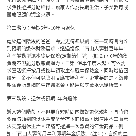
充實退休保障，同時身故、全殘廢保險金的給付，可依需
求彈性選擇分期給付，讓家人作為長期生活、子女教育或
醫療照顧的資金來源。
第二階段：預期5年~10年內退休
處於這個階段的爸爸，需要更精準規劃，在一定時間內達
到預期的退休財務需求。透過投保「南山人壽雙喜年年2
利率變動型還本終身保險(定期給付型)」(註２)，6年的繳
費期不但能分散繳費壓力，自第1保單年度末起，可依需
求靈活選擇按月或按年領取生存還本保險金，同時增值回
饋分享金不但可以聰明反應市場利率，更重要的是，繳費
期滿後所累積的生存還本金，能用以支應退休後所需。
第三階段：退休或預期5年內退休
邁入這個階段，不但要在短時間內做好退休規劃，同時也
要預防領到的退休金或辛苦存下的積蓄，因運用不當而無
法支應退休生活。建議可選擇一次繳費的年金商品，例
如:「南山人壽每月享利即期年金保險」(註２)，自契約生