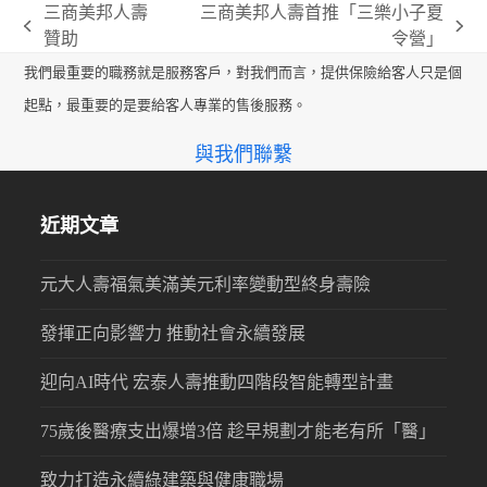
三商美邦人壽
三商美邦人壽首推「三樂小子夏
previous
next
贊助
令營」
post:
post:
我們最重要的職務就是服務客戶，對我們而言，提供保險給客人只是個
起點，最重要的是要給客人專業的售後服務。
與我們聯繫
近期文章
元大人壽福氣美滿美元利率變動型終身壽險
發揮正向影響力 推動社會永續發展
迎向AI時代 宏泰人壽推動四階段智能轉型計畫
75歲後醫療支出爆增3倍 趁早規劃才能老有所「醫」
致力打造永續綠建築與健康職場