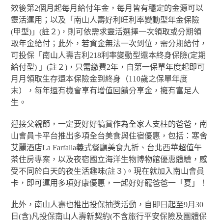
效後第2個月起每月給付年金，每月皆有穩定的金源可以
靈活運用；以及「南山人壽好利旺利率變動型年金保險
(甲型)」(註２)，則可依需求靈活選擇一次領取或分期領
取年金給付；此外，若資金無法一次到位，需分期給付，
可投保「南山人壽吉利218利率變動型還本終身保險(定期
給付型) 」(註２)，只需繳費2年，自第一保單年度起即可
月月領取生存還本保險金到終身（110歲之保單年度
末），每年還有機會享有增值回饋分享金，擁有富足人
生。
迎接父親節，一定要好好犒賞作為全家人支柱的爸爸，南
山會員卡平台推出多項全台美食與住宿優惠，包括：寒舍
艾麗酒店La Farfalla義式餐廳美食九折、台北西華超值午
茶住房專案，以及夜宿國立海洋生物博物館優惠體驗，感
受不同於白天的夜生活趣味(註３)。現在就加入南山會員
卡，即可運用多項好康優惠，一起好好寵爸爸一「夏」！
此外，南山人壽也推出投保抽獎活動，自即日起至9月30
日(含)凡投保南山人壽新契約(不含旅行平安保險及團體保