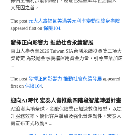
據衛生福利部最新統計，癌症已連續44年位居國人十
大死因之首， ...
The post
元大人壽福氣美滿美元利率變動型終身壽險
appeared first on
保險104
.
發揮正向影響力 推動社會永續發展
南山人壽勇奪2026 Taiwan SIA台灣永續投資獎三項大
獎肯定 為鼓勵金融機構運用資金力量，引導產業加速
...
The post
發揮正向影響力 推動社會永續發展
appeared
first on
保險104
.
迎向AI時代 宏泰人壽推動四階段智能轉型計畫
AI浪潮席捲全球，金融保險業正加速數位轉型，以提
升服務效率、優化客戶體驗及強化營運韌性。宏泰人
壽宣布正式啟動A ...