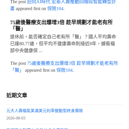
The post
迎向AI時代 宏泰人壽推動四階段智能轉型計
畫
appeared first on
保險104
.
75歲後醫療支出爆增3倍 趁早規劃才能老有所
「醫」
退休前，能否確定自己老有所「醫」？國人平均壽命
已達80.77歲，但平均不健康壽命則接近8年，據衛福
部中央健康保 ...
The post
75歲後醫療支出爆增3倍 趁早規劃才能老有所
「醫」
appeared first on
保險104
.
近期文章
元大人壽福氣美滿美元利率變動型終身壽險
2026-08-03