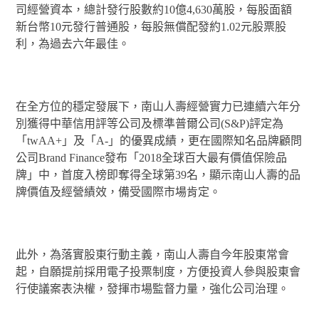
司經營資本，總計發行股數約10億4,630萬股，每股面額
新台幣10元發行普通股，每股無償配發約1.02元股票股
利，為過去六年最佳。
在全方位的穩定發展下，南山人壽經營實力已連續六年分
別獲得中華信用評等公司及標準普爾公司(S&P)評定為
「twAA+」及「A-」的優異成績，更在國際知名品牌顧問
公司Brand Finance發布「2018全球百大最有價值保險品
牌」中，首度入榜即奪得全球第39名，顯示南山人壽的品
牌價值及經營績效，備受國際市場肯定。
此外，為落實股東行動主義，南山人壽自今年股東常會
起，自願提前採用電子投票制度，方便投資人參與股東會
行使議案表決權，發揮市場監督力量，強化公司治理。