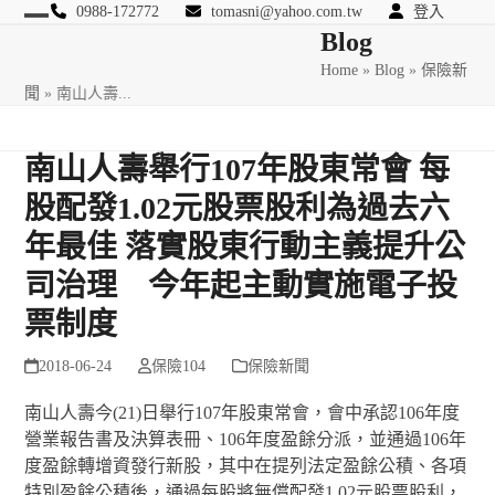
Skip
0988-172772
tomasni@yahoo.com.tw
登入
Open
Close
Blog
to
匯豐國際風險管理顧問
content
Home
»
Blog
»
保險新
mobile
mobile
聞
»
南山人壽...
menu
menu
南山人壽舉行107年股東常會 每
股配發1.02元股票股利為過去六
年最佳 落實股東行動主義提升公
司治理 今年起主動實施電子投
票制度
2018-06-24
保險104
保險新聞
南山人壽今(21)日舉行107年股東常會，會中承認106年度
營業報告書及決算表冊、106年度盈餘分派，並通過106年
度盈餘轉增資發行新股，其中在提列法定盈餘公積、各項
特別盈餘公積後，通過每股將無償配發1.02元股票股利，