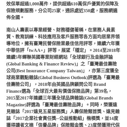
效保單超過1,000萬件，提供超過610萬保戶優質的保障及
保險規劃服務，分公司25家，通訊處近350處，服務網遍
佈全國。
南山人壽素以專業經營、財務穩健著稱，在業務人員素
質、教育訓練、科技應用及客戶服務等各方面均居業界領
導地位，擁有臺灣民營保險業最佳信用評等，連續六年獲
中華信評「twAA+」評等，展望「穩定」。2014至2018年
連續5年蟬聯英國專業財經網站「全球銀行及金融評論
(Global Banking & Finance Review)」之「臺灣最佳壽險
公司(Best Insurance Company Taiwan)」，亦第三度獲全
球商業觀點雜誌(Global Business Outlook)評選為「臺灣最
佳壽險公司」，2018年由英國品牌顧問公司 Brand
Finance選為「全球百大最有價值保險品牌」第39名，
2015至2017年連續三年獲全球品牌雜誌(Global Brands
Magazine)評選為「臺灣最佳壽險品牌」。同時，榮獲遠
見雜誌「2017遠見五星服務獎」人壽保險類首獎、遠見雜
誌「2017企業社會責任獎─公益推動組」楷模獎，並14度
獲得讀者文摘「信譽品牌」保險類金獎、23度榮獲現代保