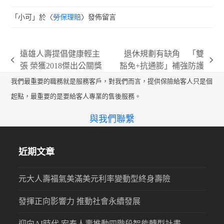
「
小可
」於〈
勞保理賠
〉發佈留言
遠雄人壽提倡健康輕主
退休規劃有缺角 「雙
previous
next
張 榮獲2018傑出公關獎
豁免+抗通膨」補強防護
post:
post:
我們最重要的職務就是服務客戶，對我們而言，提供保險給客人只是個
起點，最重要的是要給客人專業的售後服務。
與我們聯繫
近期文章
元大人壽福氣美滿美元利率變動型終身壽險
發揮正向影響力 推動社會永續發展
迎向AI時代 宏泰人壽推動四階段智能轉型計畫