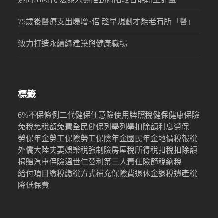
75歲後醫療支出爆增3倍 趁早規劃才能老有所「醫」
致力打造永續綠建築與健康職場
標籤
6%
不保條例
二代健保
任意險
使用牌照稅
健保
健康保險
免稅
免稅額
免費
全民健保
列舉
列舉扣除額
利息
勞保
勞保年金
勞工保險
勞工保險年金
國民年金
地價稅
報稅
外僑
大陸
夫妻
娛樂稅
強制險
房屋稅
所得稅
扣稅
扣除額
捐贈
汽車保險
溫世仁
營利
第三人責任險
節稅
納稅
給付項目
繳稅
繳稅方式
補充保險費
退休金
退稅
遺產稅
降低保費