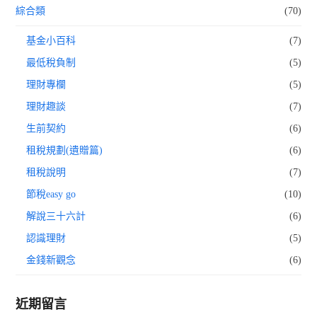
綜合類
(70)
基金小百科
(7)
最低稅負制
(5)
理財專欄
(5)
理財趣談
(7)
生前契約
(6)
租稅規劃(遺贈篇)
(6)
租稅說明
(7)
節稅easy go
(10)
解說三十六計
(6)
認識理財
(5)
金錢新觀念
(6)
近期留言