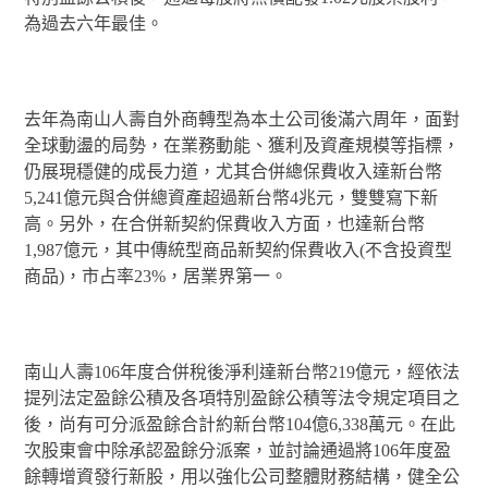
為過去六年最佳。
去年為南山人壽自外商轉型為本土公司後滿六周年，面對
全球動盪的局勢，在業務動能、獲利及資產規模等指標，
仍展現穩健的成長力道，尤其合併總保費收入達新台幣
5,241億元與合併總資產超過新台幣4兆元，雙雙寫下新
高。另外，在合併新契約保費收入方面，也達新台幣
1,987億元，其中傳統型商品新契約保費收入(不含投資型
商品)，市占率23%，居業界第一。
南山人壽106年度合併稅後淨利達新台幣219億元，經依法
提列法定盈餘公積及各項特別盈餘公積等法令規定項目之
後，尚有可分派盈餘合計約新台幣104億6,338萬元。在此
次股東會中除承認盈餘分派案，並討論通過將106年度盈
餘轉增資發行新股，用以強化公司整體財務結構，健全公