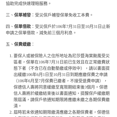
協助完成快速理賠服務。
三、
保單補發
：受災保戶補發保單免收工本費。
四、
保單借款
：受災保戶於106年7月31日至10月31日止新
申請之保單借款，減免前三個月利息。
五、
保費緩繳
：
要保人或被保險人之住所地址為尼莎暨海棠颱風受災
區者，保單在106年7月31日前已生效且在正常繳費狀
態下者（不含已在自動墊繳或停效中），請以書面提
出緩繳106年6月1日至10月31日到期應繳保費之申請
（106年6月至7月保費已繳者，不接受退費申請），
保德信人壽將同意緩繳至寬限期結束後3個月。保德
信人壽將於緩繳結束後以書面通知，提醒保戶緩繳期
限屆滿，請保戶依通知期限將應繳未繳之各期保費繳
清。
屆時若未依通知期限繳清應繳之各期保費者，保德信