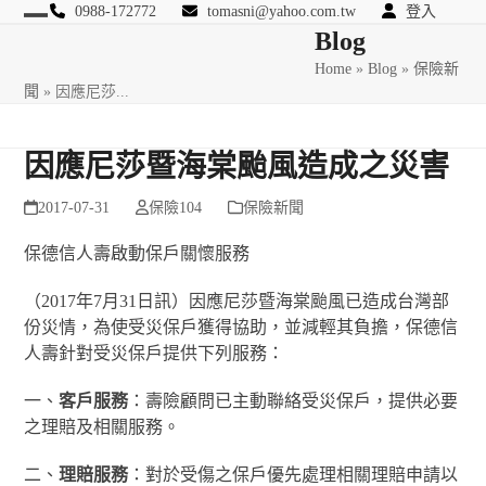
Skip
0988-172772
tomasni@yahoo.com.tw
登入
Open
Close
Blog
to
匯豐國際風險管理顧問
content
Home
»
Blog
»
保險新
mobile
mobile
聞
»
因應尼莎...
menu
menu
因應尼莎暨海棠颱風造成之災害
2017-07-31
保險104
保險新聞
保德信人壽啟動保戶關懷服務
（2017年7月31日訊）因應尼莎暨海棠颱風已造成台灣部
份災情，為使受災保戶獲得協助，並減輕其負擔，保德信
人壽針對受災保戶提供下列服務：
一、
客戶服務
：壽險顧問已主動聯絡受災保戶，提供必要
之理賠及相關服務。
二、
理賠服務
：對於受傷之保戶優先處理相關理賠申請以