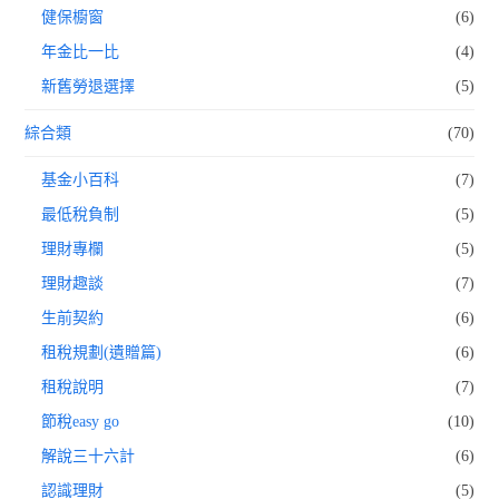
健保櫥窗
(6)
年金比一比
(4)
新舊勞退選擇
(5)
綜合類
(70)
基金小百科
(7)
最低稅負制
(5)
理財專欄
(5)
理財趣談
(7)
生前契約
(6)
租稅規劃(遺贈篇)
(6)
租稅說明
(7)
節稅easy go
(10)
解說三十六計
(6)
認識理財
(5)