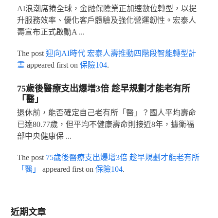
AI浪潮席捲全球，金融保險業正加速數位轉型，以提
升服務效率、優化客戶體驗及強化營運韌性。宏泰人
壽宣布正式啟動A ...
The post
迎向AI時代 宏泰人壽推動四階段智能轉型計
畫
appeared first on
保險104
.
75歲後醫療支出爆增3倍 趁早規劃才能老有所
「醫」
退休前，能否確定自己老有所「醫」？國人平均壽命
已達80.77歲，但平均不健康壽命則接近8年，據衛福
部中央健康保 ...
The post
75歲後醫療支出爆增3倍 趁早規劃才能老有所
「醫」
appeared first on
保險104
.
近期文章