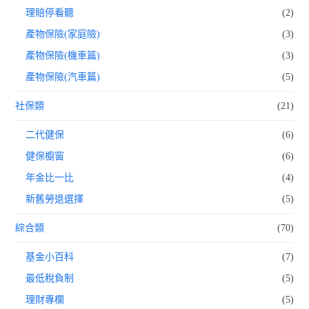
理賠停看聽
(2)
產物保險(家庭險)
(3)
產物保險(機車篇)
(3)
產物保險(汽車篇)
(5)
社保類
(21)
二代健保
(6)
健保櫥窗
(6)
年金比一比
(4)
新舊勞退選擇
(5)
綜合類
(70)
基金小百科
(7)
最低稅負制
(5)
理財專欄
(5)