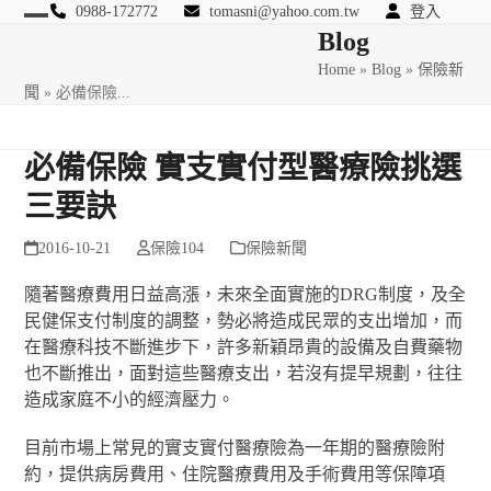
Skip
0988-172772
tomasni@yahoo.com.tw
登入
Open
Close
Blog
to
匯豐國際風險管理顧問
content
Home
»
Blog
»
保險新
mobile
mobile
聞
»
必備保險...
menu
menu
必備保險 實支實付型醫療險挑選
三要訣
2016-10-21
保險104
保險新聞
隨著醫療費用日益高漲，未來全面實施的DRG制度，及全
民健保支付制度的調整，勢必將造成民眾的支出增加，而
在醫療科技不斷進步下，許多新穎昂貴的設備及自費藥物
也不斷推出，面對這些醫療支出，若沒有提早規劃，往往
造成家庭不小的經濟壓力。
目前市場上常見的實支實付醫療險為一年期的醫療險附
約，提供病房費用、住院醫療費用及手術費用等保障項