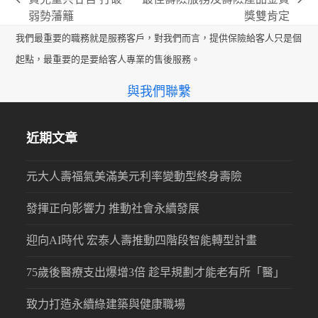
previous
next
弱勢藩籬
獎雙肯定
post:
post:
我們最重要的職務就是服務客戶，對我們而言，提供保險給客人只是個
起點，最重要的是要給客人專業的售後服務。
與我們聯繫
近期文章
元大人壽福氣美滿美元利率變動型終身壽險
發揮正向影響力 推動社會永續發展
迎向AI時代 宏泰人壽推動四階段智能轉型計畫
75歲後醫療支出爆增3倍 趁早規劃才能老有所「醫」
致力打造永續綠建築與健康職場