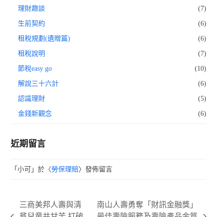
理財趣談
(7)
生前契約
(6)
租稅規劃(遺贈篇)
(6)
租稅說明
(7)
節稅easy go
(10)
解說三十六計
(6)
認識理財
(5)
金錢新觀念
(6)
近期留言
「
小可
」於〈
勞保理賠
〉發佈留言
三商美邦人壽與清
南山人壽勇奪「財訊金融獎」
貧兒童共甘苦 打破
最佳壽險服務及壽險產品金質