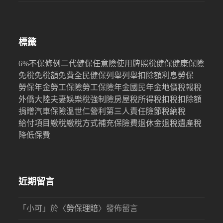
標籤
6%
不保條例
二代健保
任意險
使用牌照稅
健保
健康保險
免稅
免稅額
免費
全民健保
列舉
列舉扣除額
利息
勞保
勞保年金
勞工保險
勞工保險年金
國民年金
地價稅
報稅
外僑
大陸
夫妻
娛樂稅
強制險
房屋稅
所得稅
扣稅
扣除額
捐贈
汽車保險
溫世仁
營利
第三人責任險
節稅
納稅
給付項目
繳稅
繳稅方式
補充保險費
退休金
退稅
遺產稅
降低保費
近期留言
「
小可
」於〈
勞保理賠
〉發佈留言