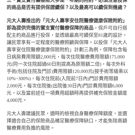
三、實支實付醫療險大多是一年期的附約，必須注意投保
的商品是否有提供保證續保？以及最高可以續保到幾歲？
元大人壽推出的「元大人壽享安住院醫療健康保險附約」
即為提供完備的實支實付醫療保障的商品
，保戶可自行搭
配主約商品進行投保，並透過最高可續保至81歲的設計，
讓民眾享有一定程度的醫療照顧與保障。以投保「元大人
壽享安住院醫療健康保險附約」計劃三為例，保障包含每
日病房費用限額2,000元，每次住院醫療費用限額175,000
元(同一次住院超過60日則提高為原限額二倍)，每次外科
手術(包括住院及門診)費用限額120,000元(按手術等級乘以
10%~300%)，每次住院前(入院前7日內)門診費用限額
2,000元，每次住院後(出院後30日內)門診費用限額6,000
元，以及當前述任一項費用超額時再提供補充保險金額度
4,000元。
元大人壽建議民眾，適時的檢視自身醫療保障額度，並選
擇適合自己的保險商品補足醫療保障缺口，才能免除高額
醫療費用負擔的風險。