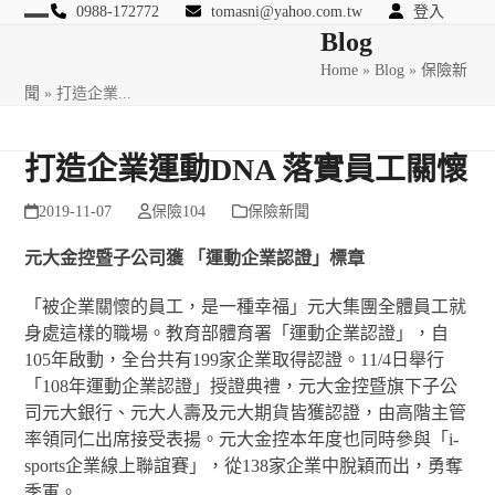
Skip
0988-172772
tomasni@yahoo.com.tw
登入
Open
Close
Blog
to
匯豐國際風險管理顧問
content
Home
»
Blog
»
保險新
mobile
mobile
聞
»
打造企業...
menu
menu
打造企業運動DNA 落實員工關懷
2019-11-07
保險104
保險新聞
元大金控暨子公司獲 「運動企業認證」標章
「被企業關懷的員工，是一種幸福」元大集團全體員工就
身處這樣的職場。教育部體育署「運動企業認證」，自
105年啟動，全台共有199家企業取得認證。11/4日舉行
「108年運動企業認證」授證典禮，元大金控暨旗下子公
司元大銀行、元大人壽及元大期貨皆獲認證，由高階主管
率領同仁出席接受表揚。元大金控本年度也同時參與「i-
sports企業線上聯誼賽」，從138家企業中脫穎而出，勇奪
季軍。