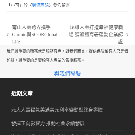
「
小可
」於〈
勞保理賠
〉發佈留言
南山人壽跨界攜手
遠雄人壽打造幸福健康職
Garmin與SCORGlobal
場 獲頒體育署運動企業認
previous
next
Life
證
post:
post:
我們最重要的職務就是服務客戶，對我們而言，提供保險給客人只是個
起點，最重要的是要給客人專業的售後服務。
與我們聯繫
近期文章
元大人壽福氣美滿美元利率變動型終身壽險
發揮正向影響力 推動社會永續發展