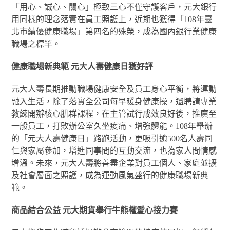
「用心、誠心、關心」極致三心不僅守護客戶，元大銀行
用同樣的理念落實在員工照護上，近期也獲得「108年臺
北市績優健康職場」第四名的殊榮，成為國內銀行業健康
職場之標竿。
健康職場新典範 元大人壽健康日獲好評
元大人壽長期推動職場健康安全及員工身心平衡，將運動
融入生活，除了落實全公司每早暖身健康操，還聘請專業
教練開辦核心肌群課程，在主管試行成效良好後，推廣至
一般員工，打敗辦公室久坐痠痛、增強體能。108年舉辦
的「元大人壽健康日」路跑活動，更吸引逾500名人壽同
仁與家屬參加，增進同事間的互動交流，也為家人間情感
增溫。未來，元大人壽將善盡企業對員工個人、家庭並擴
及社會層面之照護，成為運動風氣盛行的健康職場新典
範。
商品結合公益 元大期貨舉行牛熊權愛心接力賽