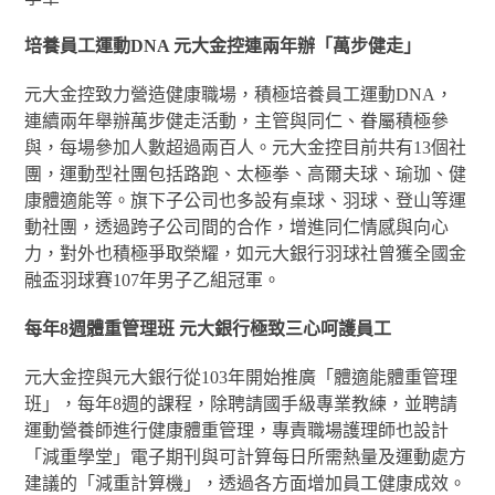
培養員工運動DNA 元大金控連兩年辦「萬步健走」
元大金控致力營造健康職場，積極培養員工運動DNA，
連續兩年舉辦萬步健走活動，主管與同仁、眷屬積極參
與，每場參加人數超過兩百人。元大金控目前共有13個社
團，運動型社團包括路跑、太極拳、高爾夫球、瑜珈、健
康體適能等。旗下子公司也多設有桌球、羽球、登山等運
動社團，透過跨子公司間的合作，增進同仁情感與向心
力，對外也積極爭取榮耀，如元大銀行羽球社曾獲全國金
融盃羽球賽107年男子乙組冠軍。
每年8週體重管理班 元大銀行極致三心呵護員工
元大金控與元大銀行從103年開始推廣「體適能體重管理
班」，每年8週的課程，除聘請國手級專業教練，並聘請
運動營養師進行健康體重管理，專責職場護理師也設計
「減重學堂」電子期刊與可計算每日所需熱量及運動處方
建議的「減重計算機」，透過各方面增加員工健康成效。