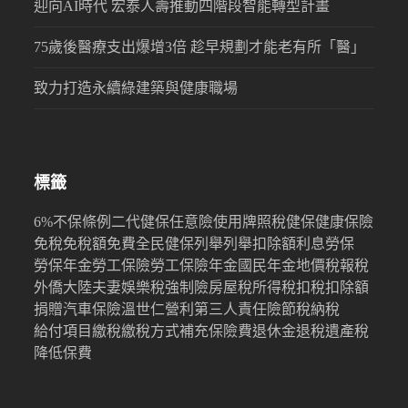
迎向AI時代 宏泰人壽推動四階段智能轉型計畫
75歲後醫療支出爆增3倍 趁早規劃才能老有所「醫」
致力打造永續綠建築與健康職場
標籤
6%
不保條例
二代健保
任意險
使用牌照稅
健保
健康保險
免稅
免稅額
免費
全民健保
列舉
列舉扣除額
利息
勞保
勞保年金
勞工保險
勞工保險年金
國民年金
地價稅
報稅
外僑
大陸
夫妻
娛樂稅
強制險
房屋稅
所得稅
扣稅
扣除額
捐贈
汽車保險
溫世仁
營利
第三人責任險
節稅
納稅
給付項目
繳稅
繳稅方式
補充保險費
退休金
退稅
遺產稅
降低保費