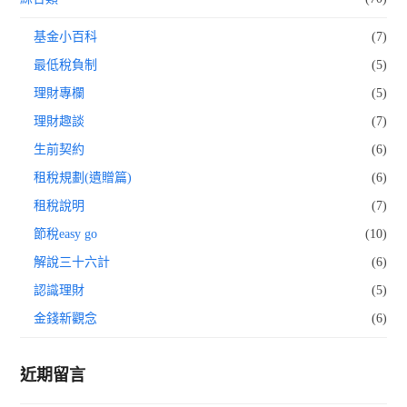
基金小百科
(7)
最低稅負制
(5)
理財專欄
(5)
理財趣談
(7)
生前契約
(6)
租稅規劃(遺贈篇)
(6)
租稅說明
(7)
節稅easy go
(10)
解說三十六計
(6)
認識理財
(5)
金錢新觀念
(6)
近期留言