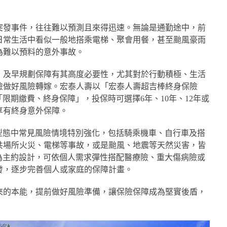
突發事件，往往難以預測且來得迅速。無論是通勤途中，前
日常生活中看似一般地搭乘電梯、聚會用餐，甚至颱風豪雨
為難以預料的意外事故。
，及早規劃保障有其高度必要性，尤其對於行動積極、生活
險做好風險轉嫁。宏泰人壽以「宏泰人壽超吉棒終身保險
限期繳費、終身保障」，投保時可選擇6年、10年、12年或
享有終身意外保障。
型態中常見風險情境特別強化，包括騎乘機車、自行車及搭
共場所火災、電梯等事故，或是颱風、地震等天然災害，皆
為主約設計，可依個人需求彈性搭配醫療險、重大傷病險或
發，逐步完善個人或家庭的保障計畫。
來的本能，提前做好風險準備，讓保險保障成為堅實後盾，