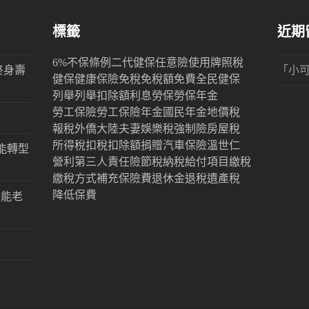
標籤
近期
6%
不保條例
二代健保
任意險
使用牌照稅
終身壽
「
小
健保
健康保險
免稅
免稅額
免費
全民健保
列舉
列舉扣除額
利息
勞保
勞保年金
勞工保險
勞工保險年金
國民年金
地價稅
報稅
外僑
大陸
夫妻
娛樂稅
強制險
房屋稅
所得稅
扣稅
扣除額
捐贈
汽車保險
溫世仁
能轉型
營利
第三人責任險
節稅
納稅
給付項目
繳稅
繳稅方式
補充保險費
退休金
退稅
遺產稅
降低保費
才能老