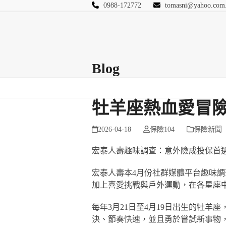
Skip
0988-172772
tomasni@yahoo.com
to
匯豐國際風險管理
content
首頁
關於站長
Blog
保險Q&A
連絡
Blog
牡羊座熱血愛冒險
2026-04-18
保險104
保險新聞
宏泰人壽趣味調查：意外險成投保首
宏泰人壽本4月份社群媒體平台趣味
加上喜愛挑戰與戶外運動，在各星座
每年3月21日至4月19日出生的牡
決、節奏快速，並且勇於嘗試新事物