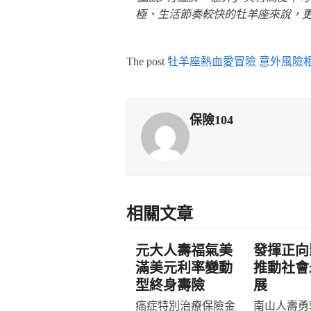
極、生活節奏較快的牡羊座來說，更
The post
牡羊座熱血愛冒險 意外風險
保險104
相關文章
元大人壽福氣美
發揮正向
滿美元利率變動
推動社會
型終身壽險
展
癌症特別治療保險金
南山人壽勇奪