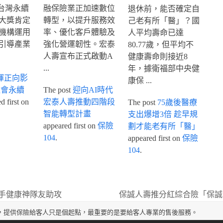
IA台灣永續
融保險業正加速數位
退休前，能否確定自
大獎肯定
轉型，以提升服務效
己老有所「醫」？國
機構運用
率、優化客戶體驗及
人平均壽命已達
引導產業
強化營運韌性。宏泰
80.77歲，但平均不
人壽宣布正式啟動A
健康壽命則接近8
...
年，據衛福部中央健
揮正向影
康保 ...
社會永續
The post
迎向AI時代
 first on
宏泰人壽推動四階段
The post
75歲後醫療
智能轉型計畫
支出爆增3倍 趁早規
appeared first on
保險
劃才能老有所「醫」
104
.
appeared first on
保險
104
.
手健康神隊友助攻
保誠人壽推分紅綜合險「保誠
next
post:
，提供保險給客人只是個起點，最重要的是要給客人專業的售後服務。