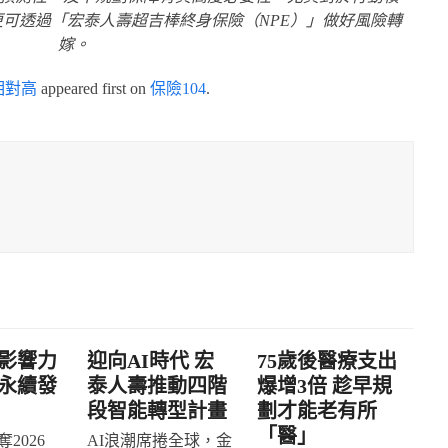
可透過「宏泰人壽超吉棒終身保險（NPE）」做好風險轉
嫁。
相對高
appeared first on
保險104
.
影響力
迎向AI時代 宏
75歲後醫療支出
永續發
泰人壽推動四階
爆增3倍 趁早規
段智能轉型計畫
劃才能老有所
「醫」
2026
AI浪潮席捲全球，金