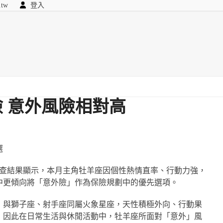
.tw
登入
顧問
searc
我們
 意外風險相對高
選
調查結果顯示，本月主角牡羊座因個性熱情直率、行動力強，
中更傾向將「意外險」作為保險規劃中的優先選項。
羊座，與獅子座、射手座同屬火象星座，天性積極外向、行動果
，因此在日常生活與休閒活動中，牡羊座所面對「意外」風