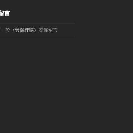
留言
可
」於〈
勞保理賠
〉發佈留言