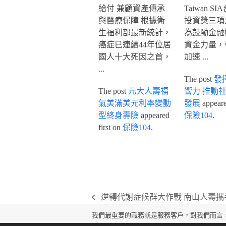
給付 兼顧資產傳承
Taiwan S
與醫療保障 根據衛
投資獎三項
生福利部最新統計，
為鼓勵金融
癌症已連續44年位居
資金力量，
國人十大死因之首，
加速 ...
...
The post
發
The post
元大人壽福
響力 推動
氣美滿美元利率變動
發展
appeared
型終身壽險
appeared
保險104
.
first on
保險104
.
逆轉代謝症候群大作戰 南山人壽攜
previous
post:
我們最重要的職務就是服務客戶，對我們而言