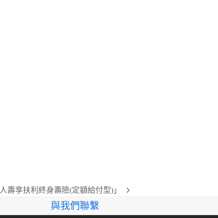
人壽享扶利終身壽險(定額給付型)」
與我們聯繫