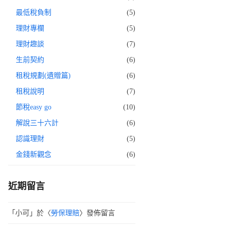
最低稅負制
(5)
理財專欄
(5)
理財趣談
(7)
生前契約
(6)
租稅規劃(遺贈篇)
(6)
租稅說明
(7)
節稅easy go
(10)
解說三十六計
(6)
認識理財
(5)
金錢新觀念
(6)
近期留言
「
小可
」於〈
勞保理賠
〉發佈留言