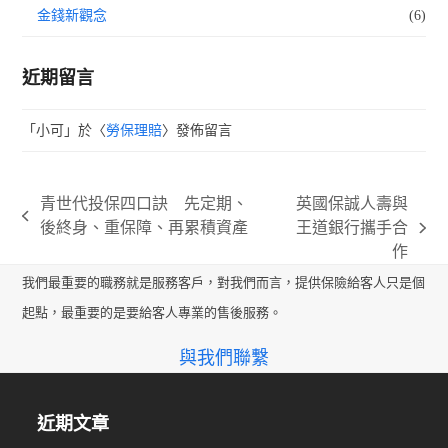
金錢新觀念
(6)
近期留言
「
小可
」於〈
勞保理賠
〉發佈留言
青世代投保四口訣 先定期、
英國保誠人壽與
previous
後終身、重保障、再累積資產
王道銀行攜手合
next
post:
作
post:
我們最重要的職務就是服務客戶，對我們而言，提供保險給客人只是個
起點，最重要的是要給客人專業的售後服務。
與我們聯繫
近期文章