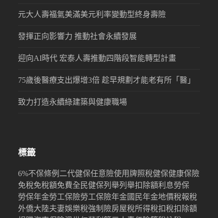
元大人壽福氣美滿美元利率變動型終身壽險
發揮正向影響力 推動社會永續發展
迎向AI時代 宏泰人壽推動四階段智能轉型計畫
75歲後醫療支出爆增3倍 趁早規劃才能老有所「醫」
致力打造永續綠建築與健康職場
標籤
6%
不保條例
二代健保
任意險
使用牌照稅
健保
健康保險
免稅
免稅額
免費
全民健保
列舉
列舉扣除額
利息
勞保
勞保年金
勞工保險
勞工保險年金
國民年金
地價稅
報稅
外僑
大陸
夫妻
娛樂稅
強制險
房屋稅
所得稅
扣稅
扣除額