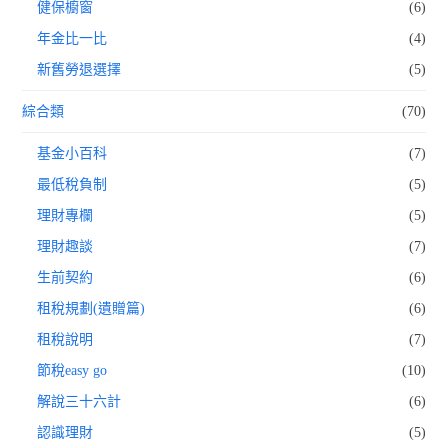
健保櫥窗
(6)
年金比一比
(4)
新舊勞退選擇
(5)
綜合類
(70)
基金小百科
(7)
最低稅負制
(5)
理財專欄
(5)
理財趣談
(7)
生前契約
(6)
租稅規劃(遺贈篇)
(6)
租稅說明
(7)
節稅easy go
(10)
解說三十六計
(6)
認識理財
(5)