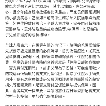
形約13.9%，其中以跌(墜)落占比最高；而學齡兒童身體事
故傷害送醫者占比達23.3%，其中以撞擊、夾傷占9%最
多，且高年級身體事故傷害比例最高；而家長們最常遇到
的小孩腸病毒，甚至如日前高中生確診須入院隔離與治療
等，皆需住院數日診治。全球人壽建議，家長們可超前部
署醫療險、意外險及重疾或癌症險等3款保單，也是給孩
子兒童節最好的成長禮物。
全球人壽表示，在預算有限的情況下，聰明的爸媽當然優
先規劃守護兒童健康的必保清單，首先為醫療險，尤其是
兒童抵抗力較弱，可用醫療險來轉嫁就醫、住院的相關花
費，兒童的最佳醫療險組合首選就是「住院日額終身醫療
＋實支實付定期險」。許多父母為了省錢，可能會用較少
的錢購買低額度的實支實付型保險，但除了住院及手術費
用外，還有居家療養或是父母因照護須請假而造成的薪資
損失等相關費用，是實支實付型保險無法提供保障。因
此，兩者其實一樣重要，建議可將住院日額型搭配實支實
付型一起投保，更加強化保障範圍。