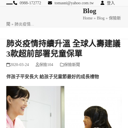
Skip
0988-172772
tomasni@yahoo.com.tw
登入
Open
Close
Blog
to
匯豐國際風險管理顧問
content
Home
»
Blog
»
保險新
mobile
mobile
聞
»
肺炎疫情...
menu
menu
肺炎疫情持續升溫 全球人壽建議
3款超前部署兒童保單
2020-03-24
保險104
保險新聞
伴孩子平安長大 給孩子兒童節最好的成長禮物