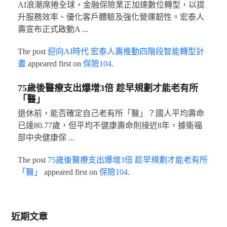
AI浪潮席捲全球，金融保險業正加速數位轉型，以提
升服務效率、優化客戶體驗及強化營運韌性。宏泰人
壽宣布正式啟動A ...
The post
迎向AI時代 宏泰人壽推動四階段智能轉型計
畫
appeared first on
保險104
.
75歲後醫療支出爆增3倍 趁早規劃才能老有所
「醫」
退休前，能否確定自己老有所「醫」？國人平均壽命
已達80.77歲，但平均不健康壽命則接近8年，據衛福
部中央健康保 ...
The post
75歲後醫療支出爆增3倍 趁早規劃才能老有所
「醫」
appeared first on
保險104
.
近期文章