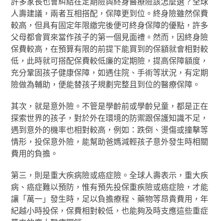
許多家長也會糾結在定期險與終身醫療險該怎麼選？全球
人壽建議，兩者互相搭配，保障更到位。終身險雖然保費
較高，但具有固定年限繳完後便可終身保障的優點，許多
父母都會買來當作孩子的第一個見面禮。然而，因終身險
保費較高，在預算有限的前提下能買到的保額就會相對較
低，此時就可搭配保費較低廉的定期險，提高保障額度，
充分鞏固孩子健康保障，如遇住院、手術等狀況，有定期
險做為輔助，便能替孩子規劃完整且到位的醫療保障。
其次，就是意外險。不管是學齡前或學齡兒童，都是正在
探索世界的孩子，對於外在環境的防禦跟保護知識不足，
遇到意外的機率也相對較高，例如：跌倒、燙傷或撞擊等
情形，投保意外險，能幫助爸媽減輕孩子意外發生時相關
費用的負擔。
第三，則是重大疾病險或癌症險。全球人壽表示，重大疾
病、癌症難以預防，惟有預先投保重疾險或癌症險，才能
讓「萬一」發生時，足以負擔療程、藥物等昂貴費用，年
紀越小時投保，保費相對較低，也能夠及時支應這些重症