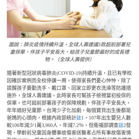
圖說：肺炎疫情持續升溫，全球人壽建議3款超前部署兒
童保單，伴孩子平安長大，給孩子兒童節最好的成長禮
物。（全球人壽提供）
隨著新型冠狀病毒肺炎(COVID-19)持續升溫，且已有學校
因確診案例而全校停課一周，使得家長們憂心忡忡，除了
提醒孩子要勤洗手、戴口罩、回家立即更衣洗澡等防護措
施外，全球人壽建議，此時家長可幫孩子檢視當初投保的
保單，也可超前部署孩子的保障規劃，伴孩子平安長大，
年年過好兒童節。台灣少子化加劇，每個寶貝出生後都是
爸媽的心頭肉，根據內政部統計
註
1，107年出生嬰兒人數
較106年減少1萬3,960人，年減7.2％，但衛福部調查
註
2發
現，學齡前兒童因身體事故傷害送醫者占所有事故傷害情