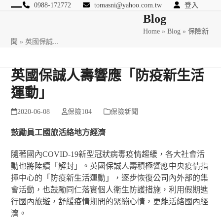
Skip
0988-172772
tomasni@yahoo.com.tw
登入
Open
Close
Blog
to
匯豐國際風險管理顧問
content
Home
»
Blog
»
保險新
mobile
mobile
聞
»
英國保誠...
menu
menu
英國保誠人壽響應「防疫新生活
運動」
2020-06-08
保險104
保險新聞
鼓勵員工國旅活絡地方經濟
隨著國內COVID-19新型冠狀病毒疫情趨緩，各大社會活
動也將陸續「解封」。英國保誠人壽積極響應中央疫情指
揮中心的「防疫新生活運動」，逐步恢復公司內外部的集
會活動，也鼓勵同仁落實個人衛生防護措施，利用假期進
行國內旅遊，舒緩疫情期間的緊繃心情，更能活絡國內經
濟。