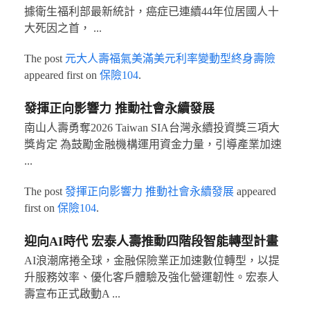
據衛生福利部最新統計，癌症已連續44年位居國人十
大死因之首， ...
The post
元大人壽福氣美滿美元利率變動型終身壽險
appeared first on
保險104
.
發揮正向影響力 推動社會永續發展
南山人壽勇奪2026 Taiwan SIA台灣永續投資獎三項大
獎肯定 為鼓勵金融機構運用資金力量，引導產業加速
...
The post
發揮正向影響力 推動社會永續發展
appeared
first on
保險104
.
迎向AI時代 宏泰人壽推動四階段智能轉型計畫
AI浪潮席捲全球，金融保險業正加速數位轉型，以提
升服務效率、優化客戶體驗及強化營運韌性。宏泰人
壽宣布正式啟動A ...