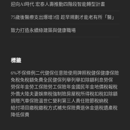
迎向AI時代 宏泰人壽推動四階段智能轉型計畫
75歲後醫療支出爆增3倍 趁早規劃才能老有所「醫」
致力打造永續綠建築與健康職場
標籤
6%
不保條例
二代健保
任意險
使用牌照稅
健保
健康保險
免稅
免稅額
免費
全民健保
列舉
列舉扣除額
利息
勞保
勞保年金
勞工保險
勞工保險年金
國民年金
地價稅
報稅
外僑
大陸
夫妻
娛樂稅
強制險
房屋稅
所得稅
扣稅
扣除額
捐贈
汽車保險
溫世仁
營利
第三人責任險
節稅
納稅
給付項目
繳稅
繳稅方式
補充保險費
退休金
退稅
遺產稅
降低保費