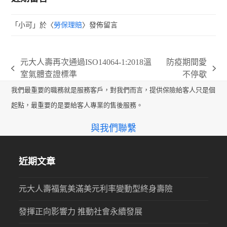
「
小可
」於〈
勞保理賠
〉發佈留言
元大人壽再次通過ISO14064-1:2018溫
防疫期間愛
previous
next
室氣體查證標準
不停歇
post:
post:
我們最重要的職務就是服務客戶，對我們而言，提供保險給客人只是個
起點，最重要的是要給客人專業的售後服務。
與我們聯繫
近期文章
元大人壽福氣美滿美元利率變動型終身壽險
發揮正向影響力 推動社會永續發展