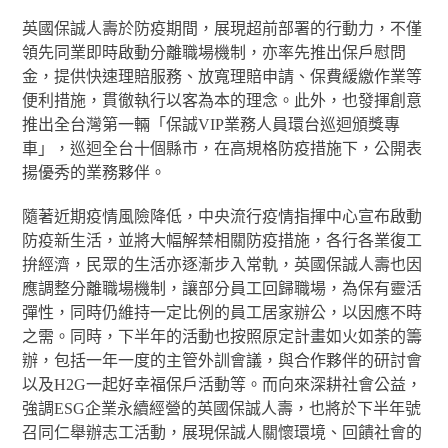
英國保誠人壽於防疫期間，展現超前部署的行動力，不僅
領先同業即時啟動分離職場機制，亦率先推出保戶慰問
金，提供快速理賠服務、放寬理賠申請、保費緩繳作業等
便利措施，貫徹執行以客為本的理念。此外，也發揮創意
推出全台灣第一輛「保誠VIP業務人員環台巡迴頒獎專
車」，巡迴全台十個縣市，在高規格防疫措施下，公開表
揚優秀的業務夥伴。
隨著近期疫情風險降低，中央流行疫情指揮中心宣布啟動
防疫新生活，並將大幅解禁相關防疫措施，各行各業復工
拚經濟，民眾的生活亦逐漸步入常軌，英國保誠人壽也因
應調整分離職場機制，讓部分員工回歸職場，為保有靈活
彈性，同時仍維持一定比例的員工居家辦公，以因應不時
之需。同時，下半年的活動也按照原定計畫如火如荼的籌
辦，包括一年一度的主管外訓會議，與合作夥伴的研討會
以及H2G一起好幸福保戶活動等。而向來深耕社會公益，
強調ESG企業永續經營的英國保誠人壽，也將於下半年號
召同仁舉辦志工活動，展現保誠人關懷環境、回饋社會的