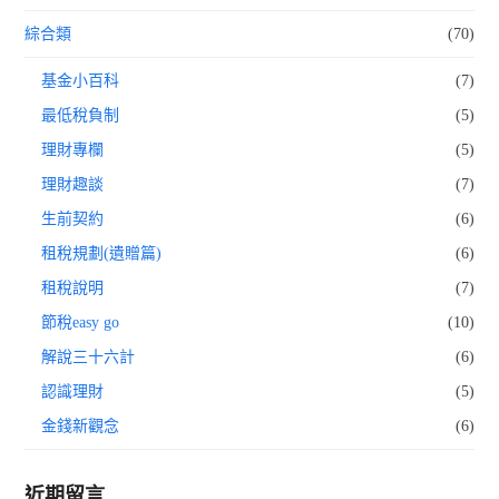
綜合類
(70)
基金小百科
(7)
最低稅負制
(5)
理財專欄
(5)
理財趣談
(7)
生前契約
(6)
租稅規劃(遺贈篇)
(6)
租稅說明
(7)
節稅easy go
(10)
解說三十六計
(6)
認識理財
(5)
金錢新觀念
(6)
近期留言