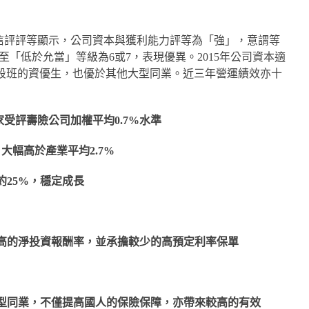
信評評等顯示，公司資本與獲利能力評等為「強」，意謂等
至「低於允當」等級為6或7，表現優異。2015年公司資本適
務前段班的資優生，也優於其他大型同業。近三年營運績效亦十
家受評壽險公司加權平均0.7%水準
大幅高於產業平均2.7%
約25%，穩定成長
較高的淨投資報酬率，並承擔較少的高預定利率保單
大型同業，不僅提高國人的保險保障，亦帶來較高的有效