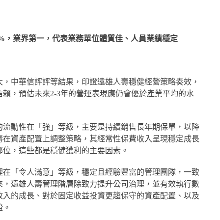
67%，業界第一，代表業務單位體質佳、人員業績穩定
大，中華信評評等結果，印證遠雄人壽穩健經營策略奏效，
賴，預估未來2-3年的營運表現應仍會優於產業平均的水
的流動性在「強」等級，主要是持續銷售長年期保單，以降
人壽在資產配置上調整策略，其經常性保費收入呈現穩定成長
部位，這些都是穩健獲利的主要因素。
理在「令人滿意」等級，穩定且經驗豐富的管理團隊，一致
以來，遠雄人壽管理階層除致力提升公司治理，並有效執行數
收入的成長、對於固定收益投資更趨保守的資產配置、以及
證。