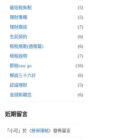
最低稅負制
(5)
理財專欄
(5)
理財趣談
(7)
生前契約
(6)
租稅規劃(遺贈篇)
(6)
租稅說明
(7)
節稅easy go
(10)
解說三十六計
(6)
認識理財
(5)
金錢新觀念
(6)
近期留言
「
小可
」於〈
勞保理賠
〉發佈留言