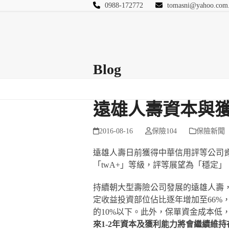
Skip
0988-172772
tomasni@yahoo.com
to
匯豐國際風險管理
content
首頁
關於站長
Blog
保險Q&A
連絡
Blog
遠雄人壽資本與
2016-08-16
保險104
保險新聞
遠雄人壽日前獲得中華信用評等公司
「twA+」等級，評等展望為「穩定」
持續朝大型壽險公司發展的遠雄人壽
定收益投資部位佔比逐年增加至66%
的10%以下。此外，保單資金成本低
來1-2年資本及獲利能力將會繼續維