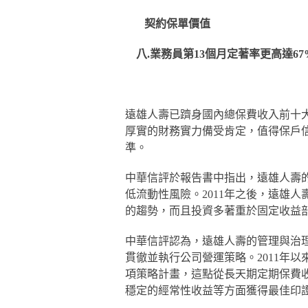
契約保單價值
八.業務員第13個月定著率更高達
遠雄人壽已躋身國內總保費收入前十
厚實的財務實力備受肯定，值得保戶信
準。
中華信評於報告書中指出，遠雄人壽
低流動性風險。2011年之後，遠雄
的趨勢，而且投資多著重於固定收益
中華信評認為，遠雄人壽的管理與治
貫徹並執行公司營運策略。2011年
項策略計畫，這點從長天期定期保費
穩定的經常性收益等方面獲得最佳印