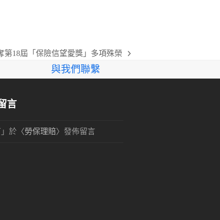
奪第18屆「保險信望愛獎」多項殊榮
與我們聯繫
留言
可
」於〈
勞保理賠
〉發佈留言