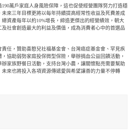
190萬戶家庭人身風險保障，這也促使經營團隊努力打造穩
。未來三年目標更將以每年持續提高經常性收益及死費差成
總資產每年以約10%增長，締造更傑出的經營績效，朝大
工及社會創造最大的利益及價值，成為消費者心中的首選品
會責任，贊助喜憨兒社福基金會、台灣癌症基金會、罕見疾
體，協助弱勢家庭投保微型保險，舉辦捐血公益回饋活動，
舉辦家族野餐日活動，支持台灣小農，讓關懷點亮需要幫助
，未來也將投入各項資源傳遞愛與希望讓善的力量不停轉