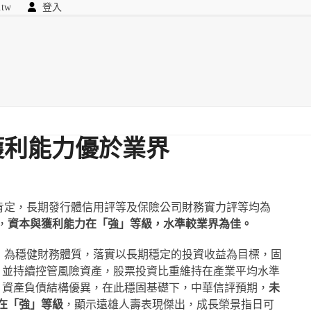
.tw
登入
顧問
searc
我們
獲利能力優於業界
肯定，長期發行體信用評等及保險公司財務實力評等均為
，
資本與獲利能力在「強」等級，水準較業界為佳。
，為穩健財務體質，落實以長期穩定的投資收益為目標，固
，並持續控管風險資產，股票投資比重維持在產業平均水準
，資產負債結構優異，在此穩固基礎下，中華信評預期，
未
持在「強」等級
，顯示遠雄人壽表現傑出，成長榮景指日可