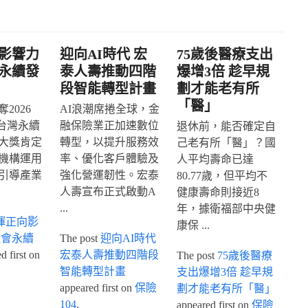
影響力
迎向AI時代 宏
75歲後醫療支出
永續發
泰人壽推動四階
爆增3倍 趁早規
段智能轉型計畫
劃才能老有所
「醫」
2026
AI浪潮席捲全球，金
IA台灣永續
融保險業正加速數位
退休前，能否確定自
大獎肯定
轉型，以提升服務效
己老有所「醫」？國
機構運用
率、優化客戶體驗及
人平均壽命已達
引導產業
強化營運韌性。宏泰
80.77歲，但平均不
人壽宣布正式啟動A
健康壽命則接近8
...
年，據衛福部中央健
揮正向影
康保 ...
社會永續
The post
迎向AI時代
 first on
宏泰人壽推動四階段
The post
75歲後醫療
智能轉型計畫
支出爆增3倍 趁早規
appeared first on
保險
劃才能老有所「醫」
104
.
appeared first on
保險