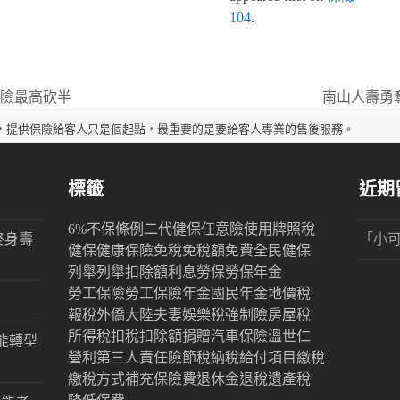
104
.
蓄險最高砍半
南山人壽勇
next
post:
，提供保險給客人只是個起點，最重要的是要給客人專業的售後服務。
標籤
近期
6%
不保條例
二代健保
任意險
使用牌照稅
終身壽
「
小
健保
健康保險
免稅
免稅額
免費
全民健保
列舉
列舉扣除額
利息
勞保
勞保年金
勞工保險
勞工保險年金
國民年金
地價稅
報稅
外僑
大陸
夫妻
娛樂稅
強制險
房屋稅
所得稅
扣稅
扣除額
捐贈
汽車保險
溫世仁
能轉型
營利
第三人責任險
節稅
納稅
給付項目
繳稅
繳稅方式
補充保險費
退休金
退稅
遺產稅