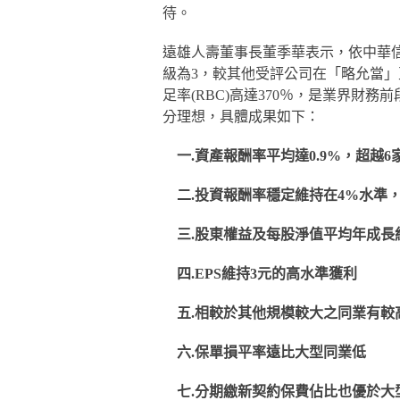
待。
遠雄人壽董事長董季華表示，依中華
級為3，較其他受評公司在「略允當」
足率(RBC)高達370％，是業界財
分理想，具體成果如下：
一.資產報酬率平均達0.9%，超越6
二.投資報酬率穩定維持在4%水準，
三.股東權益及每股淨值平均年成長
四.EPS維持3元的高水準獲利
五.相較於其他規模較大之同業有
六.保單損平率遠比大型同業低
七.分期繳新契約保費佔比也優於