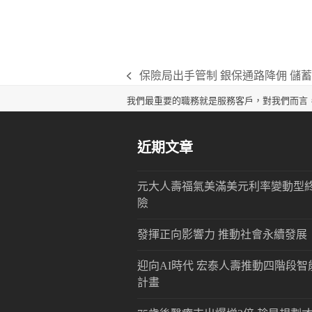
保險局出手管制 銀保通路降佣 儲
previous
post:
我們最重要的職務就是服務客戶，對我們而言
近期文章
元大人壽福氣美滿美元利率變動型
險
發揮正向影響力 推動社會永續發展
迎向AI時代 宏泰人壽推動四階段智
計畫