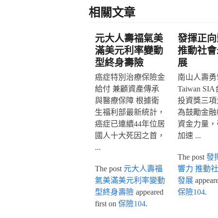
相關文章
元大人壽福氣美
發揮正向
滿美元利率變動
推動社會
型終身壽險
展
癌症特別治療保險金
南山人壽勇奪
給付 兼顧資產傳承
Taiwan S
與醫療保障 根據衛
投資獎三項
生福利部最新統計，
為鼓勵金融
癌症已連續44年位居
資金力量，
國人十大死因之首，
加速 ...
...
The post
發
The post
元大人壽福
響力 推動
氣美滿美元利率變動
發展
appeared
型終身壽險
appeared
保險104
.
first on
保險104
.