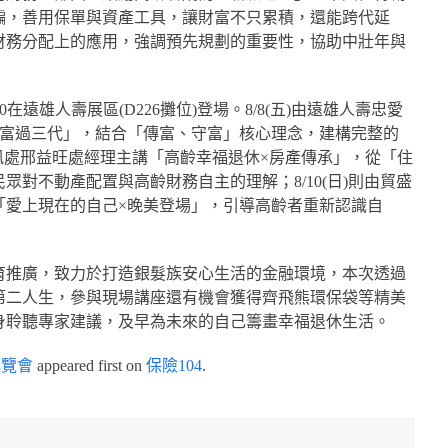
騙，善用保單與資產工具，讓財富不只累積，還能跨代延
財務分配上的應用，強調預先規劃的重要性，協助中壯年與
3:30在遠雄人壽展區(D226攤位)登場。8/8(五)由遠雄人壽忠愛
×富過三代」，結合「傳富、守富」核心理念，建構完整的
通訊處邢益旺處經理主講「高齡幸福退休×房產傳承」，從「住
對不動產配置與高齡財務自主的理解；8/10(日)則由貿盛
「愛上現在的自己×晚美登場」，引導高齡者重新認識自
育推廣，致力於打造銀髮族安心生活的金融環境，本次透過
第二人生，參與現場講座還有機會獲得齊飛熊環保袋等精美
身聆聽專家建議，及早為未來的自己籌畫幸福退休生活。
博覽會
appeared first on
保險104
.