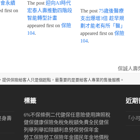
社會永續
The post
迎向AI時代
 first on
宏泰人壽推動四階段
The post
75歲後醫療
智能轉型計畫
支出爆增3倍 趁早規
appeared first on
保險
劃才能老有所「醫」
104
.
appeared first on
保險
104
.
保誠人壽
next
post:
，提供保險給客人只是個起點，最重要的是要給客人專業的售後服務。
標籤
近期
6%
不保條例
二代健保
任意險
使用牌照稅
終身壽
「
小
健保
健康保險
免稅
免稅額
免費
全民健保
列舉
列舉扣除額
利息
勞保
勞保年金
勞工保險
勞工保險年金
國民年金
地價稅