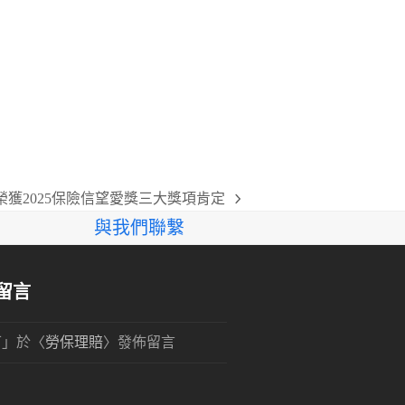
榮獲2025保險信望愛獎三大獎項肯定
與我們聯繫
留言
可
」於〈
勞保理賠
〉發佈留言