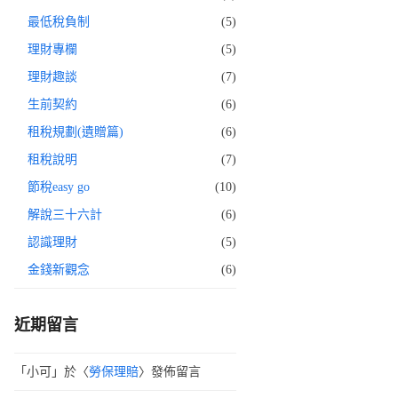
最低稅負制
(5)
理財專欄
(5)
理財趣談
(7)
生前契約
(6)
租稅規劃(遺贈篇)
(6)
租稅說明
(7)
節稅easy go
(10)
解說三十六計
(6)
認識理財
(5)
金錢新觀念
(6)
近期留言
「
小可
」於〈
勞保理賠
〉發佈留言