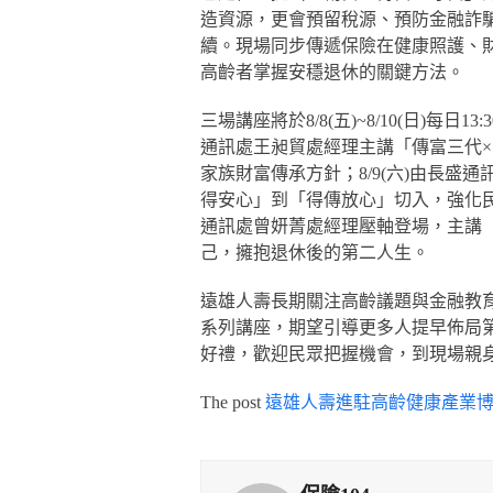
造資源，更會預留稅源、預防金融詐
續。現場同步傳遞保險在健康照護、
高齡者掌握安穩退休的關鍵方法。
三場講座將於8/8(五)~8/10(日)每日1
通訊處王昶貿處經理主講「傳富三代
家族財富傳承方針；8/9(六)由長盛
得安心」到「得傳放心」切入，強化民眾
通訊處曾妍菁處經理壓軸登場，主講
己，擁抱退休後的第二人生。
遠雄人壽長期關注高齡議題與金融教
系列講座，期望引導更多人提早佈局
好禮，歡迎民眾把握機會，到現場親
The post
遠雄人壽進駐高齡健康產業