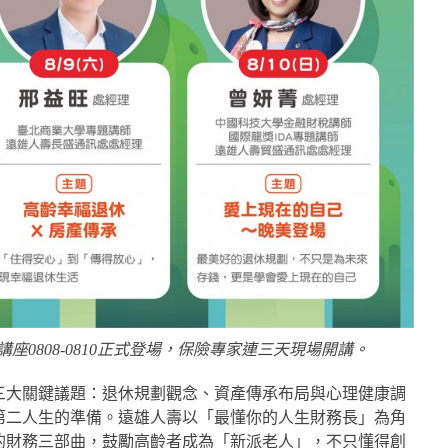
座0808-0810正式登場，保險專家連三天現場開講。
三大關鍵議題：退休規劃觀念、資產傳承布局與心理健康調
第二人生的準備。遠雄人壽以「最懂你的人生財務長」為角
的財務三部曲，鼓勵高齡者成為「新派老人」，不只懂得創