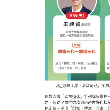
圖_遠雄人壽「幸福退休」免費講
遠雄人壽「幸福退休」系列講座聚焦
適，協助民眾從財務到心態做好迎接
色定位，提出「創富、傳富、守富」