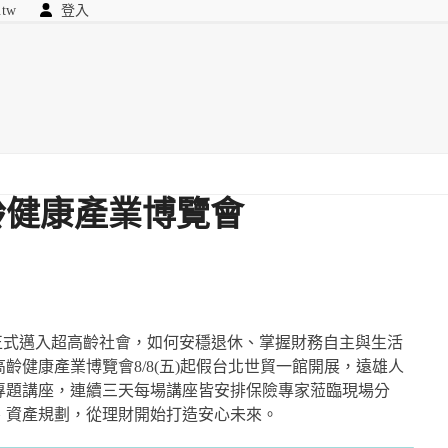
.tw
登入
顧問
searc
我們
齡健康產業博覽會
，正式邁入超高齡社會，如何安穩退休、掌握財務自主與生活
高齡健康產業博覽會8/8(五)起假台北世貿一館開展，遠雄人
專題講座，連續三天每場講座皆安排保險專家蒞臨現場分
、資產規劃，從理財開始打造安心未來。