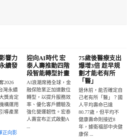
影響力
迎向AI時代 宏
75歲後醫療支出
永續發
泰人壽推動四階
爆增3倍 趁早規
段智能轉型計畫
劃才能老有所
「醫」
2026
AI浪潮席捲全球，金
IA台灣永續
融保險業正加速數位
退休前，能否確定自
大獎肯定
轉型，以提升服務效
己老有所「醫」？國
機構運用
率、優化客戶體驗及
人平均壽命已達
引導產業
強化營運韌性。宏泰
80.77歲，但平均不
人壽宣布正式啟動A
健康壽命則接近8
...
年，據衛福部中央健
揮正向影
康保 ...