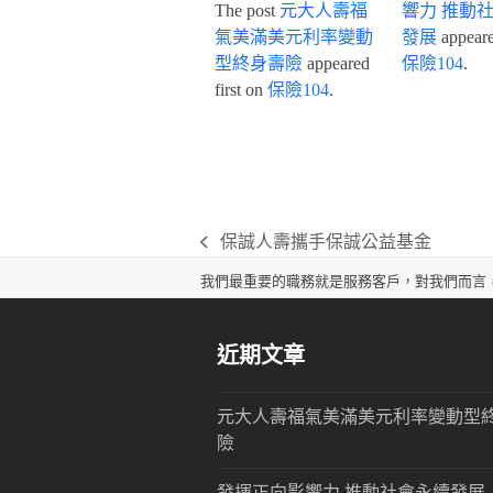
The post
元大人壽福
響力 推動
氣美滿美元利率變動
發展
appeared
型終身壽險
appeared
保險104
.
first on
保險104
.
保誠人壽攜手保誠公益基金
previous
post:
我們最重要的職務就是服務客戶，對我們而言
近期文章
元大人壽福氣美滿美元利率變動型
險
發揮正向影響力 推動社會永續發展