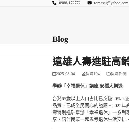
Skip
0988-172772
tomasni@yahoo.com
to
匯豐國際風險管理
content
首頁
關於站長
Blog
保險Q&A
連絡
Blog
遠雄人壽進駐高
2025-08-04
保險104
保險新聞
舉辦「幸福退休」講座
安穩大樂退
台灣65歲以上人口占比已突破20%
品質，已成全民關心的議題。2025年
壽特別進駐舉辦「幸福退休」一系列
享，陪伴民眾一起思考退休生活安排