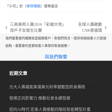
「
小可
」於〈
勞保理賠
〉發佈留言
三商美邦人壽2016「彩繪大地」
全球人壽啟動
previous
next
保戶子女寫生比賽
CSR善循環
post:
post:
我們最重要的職務就是服務客戶，對我們而言，提供保險給客人只是個
起點，最重要的是要給客人專業的售後服務。
與我們聯繫
近期文章
元大人壽福氣美滿美元利率變動型終身壽險
發揮正向影響力 推動社會永續發展
迎向AI時代 宏泰人壽推動四階段智能轉型計畫