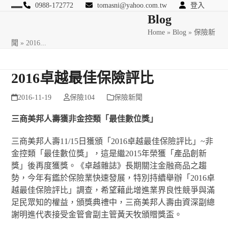
Skip
0988-172772
tomasni@yahoo.com.tw
登入
Open
Close
Blog
to
匯豐國際風險管理顧問
content
Home
»
Blog
»
保險新
mobile
mobile
聞
»
2016...
menu
menu
2016卓越最佳保險評比
2016-11-19
保險104
保險新聞
三商美邦人壽獲非金控類「最佳數位獎」
三商美邦人壽11/15日獲頒「2016卓越最佳保險評比」~非
金控類「最佳數位獎」，這是繼2015年榮獲「產品創新
獎」後再度獲獎。《卓越雜誌》長期關注金融商品之趨
勢，今年有鑑於保險業快速發展，特別持續舉辦「2016卓
越最佳保險評比」調查，希望藉此增進業界良性競爭與滿
足民眾知的權益，頒獎典禮中，三商美邦人壽由資深副總
謝明進代表接受金管會副主管黃天牧頒贈獎盃。