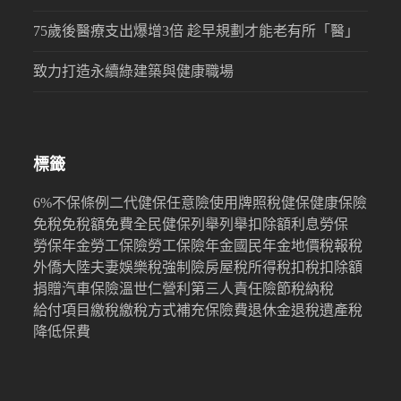
75歲後醫療支出爆增3倍 趁早規劃才能老有所「醫」
致力打造永續綠建築與健康職場
標籤
6%
不保條例
二代健保
任意險
使用牌照稅
健保
健康保險
免稅
免稅額
免費
全民健保
列舉
列舉扣除額
利息
勞保
勞保年金
勞工保險
勞工保險年金
國民年金
地價稅
報稅
外僑
大陸
夫妻
娛樂稅
強制險
房屋稅
所得稅
扣稅
扣除額
捐贈
汽車保險
溫世仁
營利
第三人責任險
節稅
納稅
給付項目
繳稅
繳稅方式
補充保險費
退休金
退稅
遺產稅
降低保費