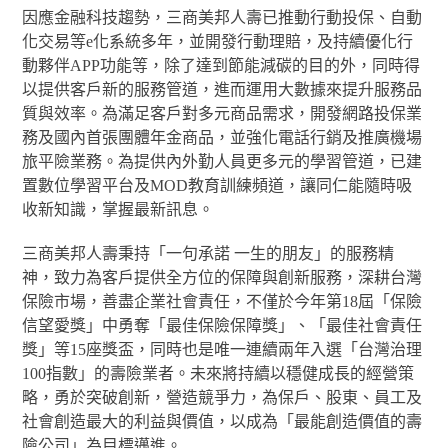
因應金融科技趨勢，三商美邦人壽已推動行動投保、自動
化交易等e化系統多年，並開發行動理賠，及持續優化行
動夥伴APP功能等，除了達到節能減碳的目的外，同時得
以提供客戶新的服務管道，進而運用大數據來提升服務品
質與效率。為滿足客戶對多元商品需求，開發網路投保業
務及國內首張團體年金商品，並強化電話行銷及推廣機場
旅平險業務。為提供內外勤人員更多元的學習管道，已建
置數位學習平台及MOD教育訓練頻道，讓同仁能隨時吸
收新知識，掌握最新訊息。
三商美邦人壽秉持「一句承諾 一生的朋友」的服務精
神，致力為客戶提供全方位的保障與創新服務，深耕台灣
保險市場，善盡企業社會責任，不僅於今年第18屆「保險
信望愛獎」中勇奪「最佳保險保障獎」、「最佳社會責任
獎」等15座獎盃，同時也是唯一連續兩年入選「台灣治理
100指數」的壽險業者。未來將持續以穩健成長的經營策
略，勇於突破創新，營造競爭力，為保戶、股東、員工及
社會創造最大的利益與價值，以成為「最能創造價值的壽
險公司」為目標邁進。