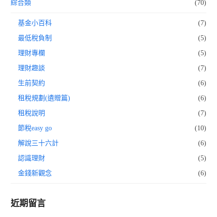
綜合類
(70)
基金小百科
(7)
最低稅負制
(5)
理財專欄
(5)
理財趣談
(7)
生前契約
(6)
租稅規劃(遺贈篇)
(6)
租稅說明
(7)
節稅easy go
(10)
解說三十六計
(6)
認識理財
(5)
金錢新觀念
(6)
近期留言