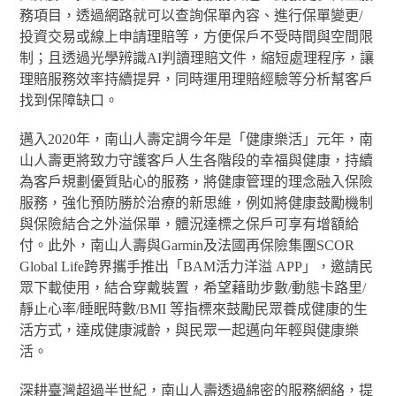
務項目，透過網路就可以查詢保單內容、進行保單變更/
投資交易或線上申請理賠等，方便保戶不受時間與空間限
制；且透過光學辨識AI判讀理賠文件，縮短處理程序，讓
理賠服務效率持續提昇，同時運用理賠經驗等分析幫客戶
找到保障缺口。
邁入2020年，南山人壽定調今年是「健康樂活」元年，南
山人壽更將致力守護客戶人生各階段的幸福與健康，持續
為客戶規劃優質貼心的服務，將健康管理的理念融入保險
服務，強化預防勝於治療的新思維，例如將健康鼓勵機制
與保險結合之外溢保單，體況達標之保戶可享有增額給
付。此外，南山人壽與Garmin及法國再保險集團SCOR
Global Life跨界攜手推出「BAM活力洋溢 APP」，邀請民
眾下載使用，結合穿戴裝置，希望藉助步數/動態卡路里/
靜止心率/睡眠時數/BMI 等指標來鼓勵民眾養成健康的生
活方式，達成健康減齡，與民眾一起邁向年輕與健康樂
活。
深耕臺灣超過半世紀，南山人壽透過綿密的服務網絡，提