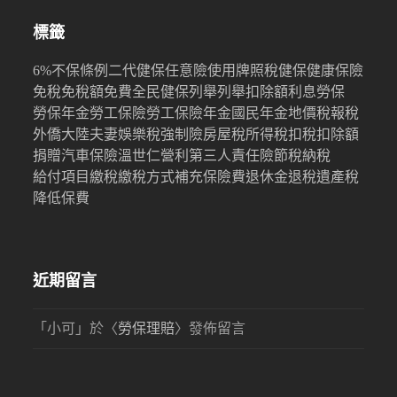
標籤
6%
不保條例
二代健保
任意險
使用牌照稅
健保
健康保險
免稅
免稅額
免費
全民健保
列舉
列舉扣除額
利息
勞保
勞保年金
勞工保險
勞工保險年金
國民年金
地價稅
報稅
外僑
大陸
夫妻
娛樂稅
強制險
房屋稅
所得稅
扣稅
扣除額
捐贈
汽車保險
溫世仁
營利
第三人責任險
節稅
納稅
給付項目
繳稅
繳稅方式
補充保險費
退休金
退稅
遺產稅
降低保費
近期留言
「
小可
」於〈
勞保理賠
〉發佈留言