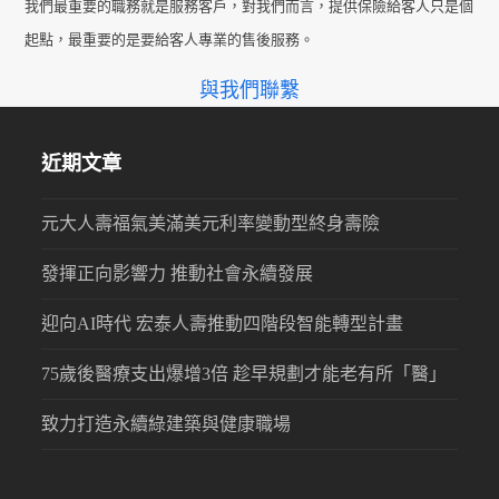
我們最重要的職務就是服務客戶，對我們而言，提供保險給客人只是個
起點，最重要的是要給客人專業的售後服務。
與我們聯繫
近期文章
元大人壽福氣美滿美元利率變動型終身壽險
發揮正向影響力 推動社會永續發展
迎向AI時代 宏泰人壽推動四階段智能轉型計畫
75歲後醫療支出爆增3倍 趁早規劃才能老有所「醫」
致力打造永續綠建築與健康職場