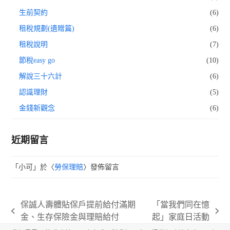
生前契約
(6)
租稅規劃(遺贈篇)
(6)
租稅說明
(7)
節稅easy go
(10)
解說三十六計
(6)
認識理財
(5)
金錢新觀念
(6)
近期留言
「
小可
」於〈
勞保理賠
〉發佈留言
保誠人壽體貼保戶提前給付滿期
「當我們同在憶
previous
next
金、生存保險金與理賠給付
起」家庭日活動
post:
post: