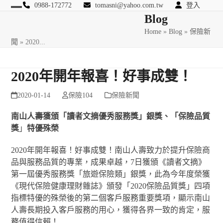
Skip
0988-172772
tomasni@yahoo.com.tw
登入
Open
Close
Blog
to
匯豐國際風險管理顧問
content
Home
»
Blog
»
保險新
mobile
mobile
聞
»
2020...
menu
menu
2020年開年報喜！好事成雙！
2020-01-14
保險104
保險新聞
南山人壽獲頒
「
讀者文摘優秀服務獎
」
銀獎、
「
保險品質
獎
」
特優殊榮
2020年開年報喜！好事成雙！南山人壽致力於提升保險商
品與服務品質的專業，成果卓越，7日獲頒《讀者文摘》
第一屆優秀服務獎「旅遊保險類」銀獎，此為今年度榮獲
《現代保險健康理財雜誌》頒發「2020保險品質獎」四項
指標特優的殊榮後的第二個客戶服務重要獎項，顯示南山
人壽長期投入客戶服務的用心，獲得各界一致的肯定，服
務值得信賴！