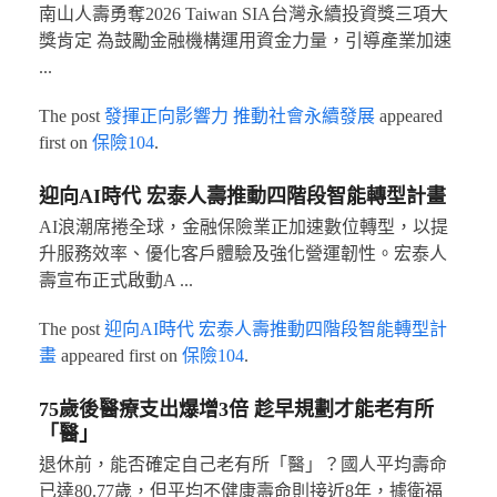
南山人壽勇奪2026 Taiwan SIA台灣永續投資獎三項大
獎肯定 為鼓勵金融機構運用資金力量，引導產業加速
...
The post
發揮正向影響力 推動社會永續發展
appeared
first on
保險104
.
迎向AI時代 宏泰人壽推動四階段智能轉型計畫
AI浪潮席捲全球，金融保險業正加速數位轉型，以提
升服務效率、優化客戶體驗及強化營運韌性。宏泰人
壽宣布正式啟動A ...
The post
迎向AI時代 宏泰人壽推動四階段智能轉型計
畫
appeared first on
保險104
.
75歲後醫療支出爆增3倍 趁早規劃才能老有所
「醫」
退休前，能否確定自己老有所「醫」？國人平均壽命
已達80.77歲，但平均不健康壽命則接近8年，據衛福