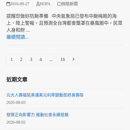
2016-09-27
HOPA
保險新聞
提醒您做好防颱準備 中央氣象局已發布中颱梅姬的海
上、陸上警報，且預測全台灣都會壟罩在暴風圈中，民眾
人身和財 ...
繼續閱讀...
Page
Page
Page
Page
Page
Next
1
2
3
4
...
16
近期文章
元大人壽福氣美滿美元利率變動型終身壽險
2026-08-03
發揮正向影響力 推動社會永續發展
2026-08-02