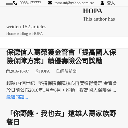
Skip
0988-172772
tomasni@yahoo.com.tw
登入
Open
Close
HOPA
to
匯豐國際風險管理顧問
content
This author has
mobile
mobile
written 152 articles
menu
menu
Home
»
Blog
»
HOPA
保德信人壽榮獲金管會「提高國人保
險保障方案」績優壽險公司獎勵
2016-10-07
HOPA
保險新聞
超越1/4個世紀 堅持保險保障核心再度獲得肯定 金管會
於日前公布2016年1月至6月，推動「提高國人保險保 ...
繼續閱讀...
「你野趣‧我也去」遠雄人壽家族野
餐日