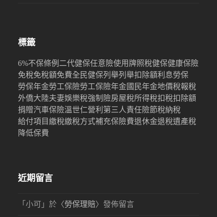
標籤
6%
不保條例
二代健保
任意險
使用牌照稅
健保
健康保險
免稅
免稅額
免費
全民健保
列舉
列舉扣除額
利息
勞保
勞保年金
勞工保險
勞工保險年金
國民年金
地價稅
報稅
外僑
大陸
夫妻
娛樂稅
強制險
房屋稅
所得稅
扣稅
扣除額
捐贈
汽車保險
溫世仁
營利
第三人責任險
節稅
納稅
給付項目
繳稅
繳稅方式
補充保險費
退休金
退稅
遺產稅
降低保費
近期留言
「
小可
」於〈
勞保理賠
〉發佈留言