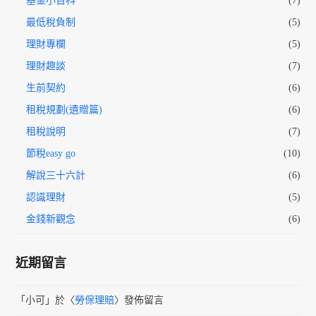
基金小百科
(7)
最低稅負制
(5)
理財專欄
(5)
理財趣談
(7)
生前契約
(6)
租稅規劃(遺贈篇)
(6)
租稅說明
(7)
節稅easy go
(10)
解說三十六計
(6)
認識理財
(5)
金錢新觀念
(6)
近期留言
「
小可
」於〈
勞保理賠
〉發佈留言