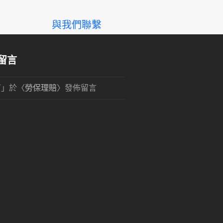
與我們聯繫
留言
可
」於〈
勞保理賠
〉發佈留言