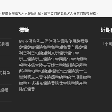
，提供保險給客人只是個起點，最重要的是要給客人專業的售後服務。
標籤
近期
6%
不保條例
二代健保
任意險
使用牌照稅
終身壽
「
小
健保
健康保險
免稅
免稅額
免費
全民健保
列舉
列舉扣除額
利息
勞保
勞保年金
勞工保險
勞工保險年金
國民年金
地價稅
報稅
外僑
大陸
夫妻
娛樂稅
強制險
房屋稅
所得稅
扣稅
扣除額
捐贈
汽車保險
溫世仁
能轉型
營利
第三人責任險
節稅
納稅
給付項目
繳稅
繳稅方式
補充保險費
退休金
退稅
遺產稅
降低保費
才能老