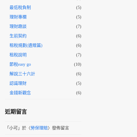
最低稅負制
(5)
理財專欄
(5)
理財趣談
(7)
生前契約
(6)
租稅規劃(遺贈篇)
(6)
租稅說明
(7)
節稅easy go
(10)
解說三十六計
(6)
認識理財
(5)
金錢新觀念
(6)
近期留言
「
小可
」於〈
勞保理賠
〉發佈留言