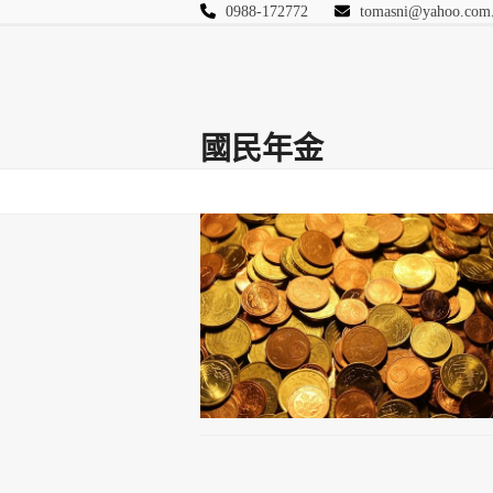
Skip
0988-172772
tomasni@yahoo.com
to
匯豐國際風險管理
content
首頁
關於站長
Blog
保險Q&A
連絡
國民年金