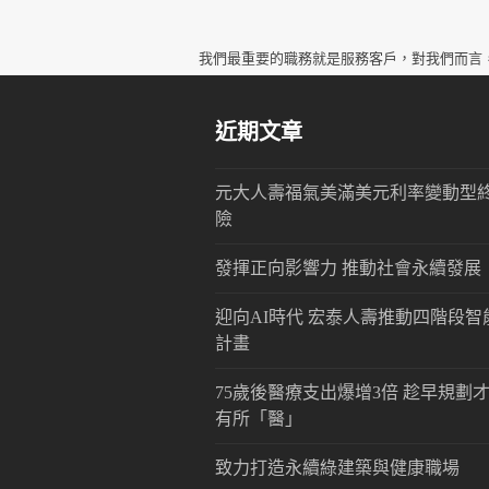
我們最重要的職務就是服務客戶，對我們而言
近期文章
元大人壽福氣美滿美元利率變動型
險
發揮正向影響力 推動社會永續發展
迎向AI時代 宏泰人壽推動四階段智
計畫
75歲後醫療支出爆增3倍 趁早規劃
有所「醫」
致力打造永續綠建築與健康職場