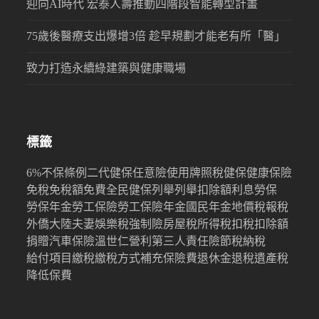
迎向AI時代 宏泰人壽推動四階段智能轉型計畫
75歲後醫療支出爆增3倍 趁早規劃才能老有所「醫」
致力打造永續綠建築與健康職場
標籤
6%
不保條例
二代健保
任意險
使用牌照稅
健保
健康保險
免稅
免稅額
免費
全民健保
列舉
列舉扣除額
利息
勞保
勞保年金
勞工保險
勞工保險年金
國民年金
地價稅
報稅
外僑
大陸
夫妻
娛樂稅
強制險
房屋稅
所得稅
扣稅
扣除額
捐贈
汽車保險
溫世仁
營利
第三人責任險
節稅
納稅
給付項目
繳稅
繳稅方式
補充保險費
退休金
退稅
遺產稅
降低保費