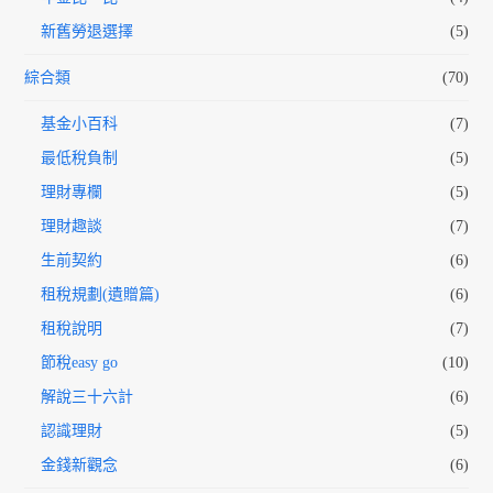
新舊勞退選擇
(5)
綜合類
(70)
基金小百科
(7)
最低稅負制
(5)
理財專欄
(5)
理財趣談
(7)
生前契約
(6)
租稅規劃(遺贈篇)
(6)
租稅說明
(7)
節稅easy go
(10)
解說三十六計
(6)
認識理財
(5)
金錢新觀念
(6)