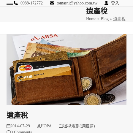
Skip
0988-172772
tomasni@yahoo.com.tw
登入
Open
Close
遺產稅
to
匯豐國際風險管理顧問
content
Home
»
Blog
»
遺產稅
mobile
mobile
menu
menu
遺產稅
2014-07-29
HOPA
租稅規劃(遺贈篇)
0 Comments