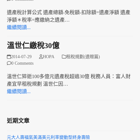
遺產稅計算公式 遺產總額-免稅額-扣除額=遺產淨額 遺產
淨額＊稅率=應繳納之遺產…
繼續閱讀...
溫世仁繳稅30億
2014-07-29
HOPA
租稅規劃(遺贈篇)
0 Comments
溫世仁猝逝100多億元遺產稅超過30億 稅務人員：富人財
產宜早租稅規劃 溫世仁因…
繼續閱讀...
近期文章
元大人壽福氣美滿美元利率變動型終身壽險