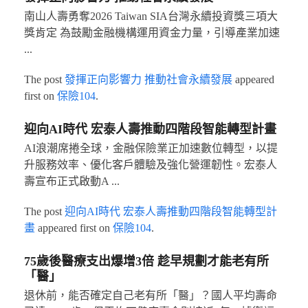
南山人壽勇奪2026 Taiwan SIA台灣永續投資獎三項大
獎肯定 為鼓勵金融機構運用資金力量，引導產業加速
...
The post
發揮正向影響力 推動社會永續發展
appeared
first on
保險104
.
迎向AI時代 宏泰人壽推動四階段智能轉型計畫
AI浪潮席捲全球，金融保險業正加速數位轉型，以提
升服務效率、優化客戶體驗及強化營運韌性。宏泰人
壽宣布正式啟動A ...
The post
迎向AI時代 宏泰人壽推動四階段智能轉型計
畫
appeared first on
保險104
.
75歲後醫療支出爆增3倍 趁早規劃才能老有所
「醫」
退休前，能否確定自己老有所「醫」？國人平均壽命