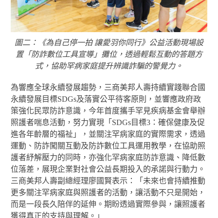
圖二：《為自己停一拍 讓愛羽你同行》公益活動現場設
置「防詐數位工具宣導」攤位，透過輕鬆互動的答題方
式，協助罕病家庭提升辨識詐騙的警覺力。
為響應全球永續發展趨勢，三商美邦人壽持續實踐聯合國
永續發展目標SDGs及落實公平待客原則，並響應政府政
策強化民眾防詐意識，今年首度攜手罕見疾病基金會舉辦
照護者喘息活動，努力實現「SDGs目標3：確保健康及促
進各年齡層的福祉」，並關注罕病家庭的實際需求，透過
運動、防詐闖關互動及防詐數位工具運用教學，在協助照
護者紓解壓力的同時，亦強化罕病家庭防詐意識、降低數
位落差，展現企業對社會公益長期投入的承諾與行動力。
三商美邦人壽副總經理廖國賢表示：「未來也會持續推動
更多關注罕病家庭與照護者的活動，讓活動不只是開始，
而是一段長久陪伴的延伸。期盼透過實際參與，讓照護者
獲得真正的支持與理解。」