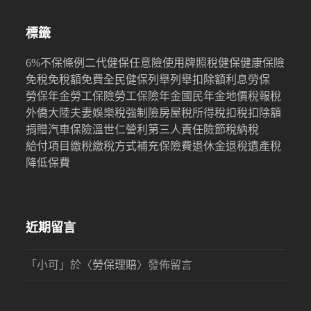
標籤
6%
不保條例
二代健保
任意險
使用牌照稅
健保
健康保險
免稅
免稅額
免費
全民健保
列舉
列舉扣除額
利息
勞保
勞保年金
勞工保險
勞工保險年金
國民年金
地價稅
報稅
外僑
大陸
夫妻
娛樂稅
強制險
房屋稅
所得稅
扣稅
扣除額
捐贈
汽車保險
溫世仁
營利
第三人責任險
節稅
納稅
給付項目
繳稅
繳稅方式
補充保險費
退休金
退稅
遺產稅
降低保費
近期留言
「
小可
」於〈
勞保理賠
〉發佈留言