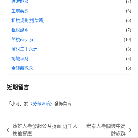
理財趣談
(7)
生前契約
(6)
租稅規劃(遺贈篇)
(6)
租稅說明
(7)
節稅easy go
(10)
解說三十六計
(6)
認識理財
(5)
金錢新觀念
(6)
近期留言
「
小可
」於〈
勞保理賠
〉發佈留言
遠雄人壽發起公益捐血 近千人
宏泰人壽關懷中高
previous
next
挽袖響應
齡族群