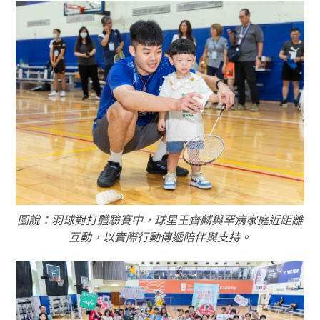
圖說：羽球對打體驗賽中，球星王齊麟與罕病家庭近距離
互動，以實際行動傳遞陪伴與支持。