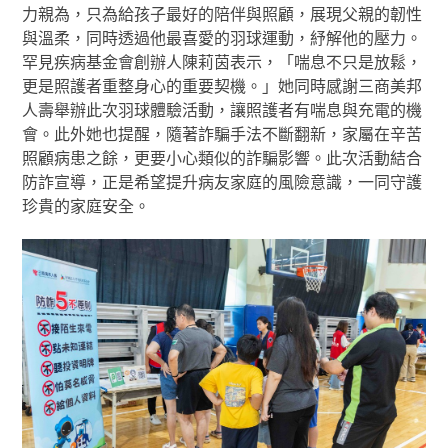
力親為，只為給孩子最好的陪伴與照顧，展現父親的韌性
與溫柔，同時透過他最喜愛的羽球運動，紓解他的壓力。
罕見疾病基金會創辦人陳莉茵表示，「喘息不只是放鬆，
更是照護者重整身心的重要契機。」她同時感謝三商美邦
人壽舉辦此次羽球體驗活動，讓照護者有喘息與充電的機
會。此外她也提醒，隨著詐騙手法不斷翻新，家屬在辛苦
照顧病患之餘，更要小心類似的詐騙影響。此次活動結合
防詐宣導，正是希望提升病友家庭的風險意識，一同守護
珍貴的家庭安全。