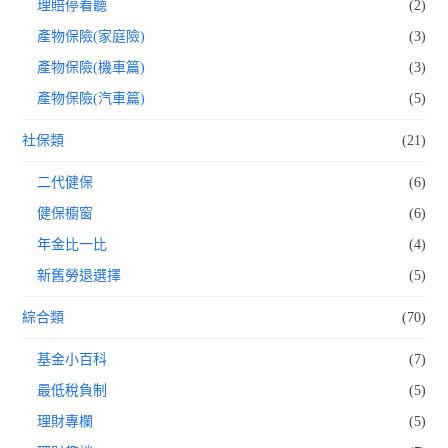
理賠停看聽
(2)
產物保險(家庭險)
(3)
產物保險(機車篇)
(3)
產物保險(汽車篇)
(5)
社保類
(21)
二代健保
(6)
健保櫥窗
(6)
年金比一比
(4)
新舊勞退選擇
(5)
綜合類
(70)
基金小百科
(7)
最低稅負制
(5)
理財專欄
(5)