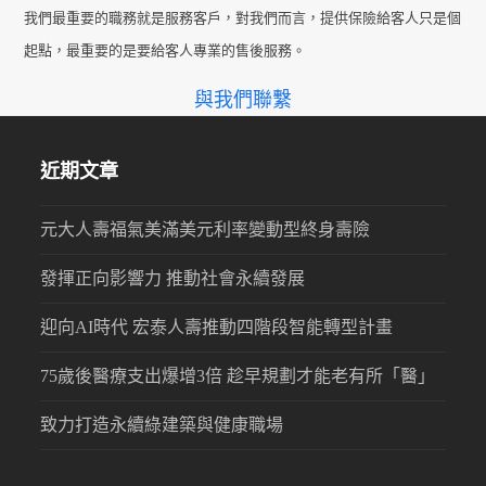
post:
post:
我們最重要的職務就是服務客戶，對我們而言，提供保險給客人只是個
起點，最重要的是要給客人專業的售後服務。
與我們聯繫
近期文章
元大人壽福氣美滿美元利率變動型終身壽險
發揮正向影響力 推動社會永續發展
迎向AI時代 宏泰人壽推動四階段智能轉型計畫
75歲後醫療支出爆增3倍 趁早規劃才能老有所「醫」
致力打造永續綠建築與健康職場