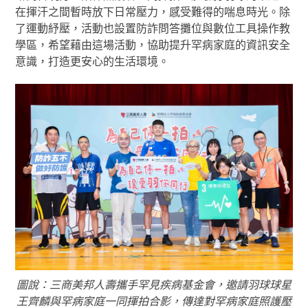
在揮汗之間暫時放下日常壓力，感受難得的喘息時光。除
了運動紓壓，活動也設置防詐問答攤位與數位工具操作教
學區，希望藉由這場活動，協助提升罕病家庭的資訊安全
意識，打造更安心的生活環境。
圖說：三商美邦人壽攜手罕見疾病基金會，邀請羽球球星
王齊麟與罕病家庭一同揮拍合影，傳達對罕病家庭照護壓