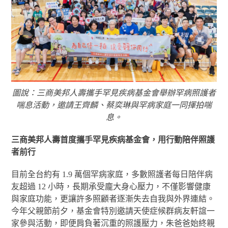
圖說：三商美邦人壽攜手罕見疾病基金會舉辦罕病照護者
喘息活動，邀請王齊麟、蔡奕琳與罕病家庭一同揮拍喘
息。
三商美邦人壽首度攜手罕見疾病基金會，用行動陪伴照護
者前行
目前全台約有 1.9 萬個罕病家庭，多數照護者每日陪伴病
友超過 12 小時，長期承受龐大身心壓力，不僅影響健康
與家庭功能，更讓許多照顧者逐漸失去自我與外界連結。
今年父親節前夕，基金會特別邀請天使症候群病友軒誼一
家參與活動，即便肩負著沉重的照護壓力，朱爸爸始終親