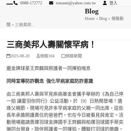
Skip
0988-172772
tomasni@yahoo.com.tw
登入
Open
Close
Blog
to
匯豐國際風險管理顧問
content
Home
»
Blog
»
保險新
mobile
mobile
聞
»
三商美邦...
menu
menu
三商美邦人壽關懷罕病！
2025-08-20
保險104
保險新聞
邀金牌球星王齊麟與照護者一同揮拍喘息
同時宣導防詐觀念 強化罕病家庭防詐意識
由三商美邦人壽與罕見疾病基金會攜手舉辦的《為自己停
一拍 讓愛羽你同行》公益活動，於（9）日熱鬧登場！適
逢父親節，現場可見許多罕病家庭的父親一同出席，這些
長年承擔照護責任的爸爸們，也在今日被看見與肯定。活
動現場邀請奧運羽球金牌國手王齊麟與帕運羽球國手蔡奕
琳同台現身，陪伴照護者一同揮拍，體驗打羽球的樂趣，