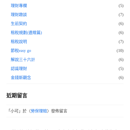
理財專欄
(5)
理財趣談
(7)
生前契約
(6)
租稅規劃(遺贈篇)
(6)
租稅說明
(7)
節稅easy go
(10)
解說三十六計
(6)
認識理財
(5)
金錢新觀念
(6)
近期留言
「
小可
」於〈
勞保理賠
〉發佈留言