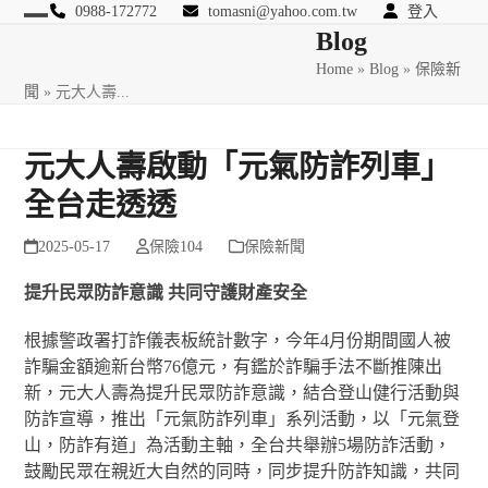
Skip
0988-172772
tomasni@yahoo.com.tw
登入
Open
Close
Blog
to
匯豐國際風險管理顧問
content
Home
»
Blog
»
保險新
mobile
mobile
聞
»
元大人壽...
menu
menu
元大人壽啟動「元氣防詐列車」
全台走透透
2025-05-17
保險104
保險新聞
提升民眾防詐意識 共同守護財產安全
根據警政署打詐儀表板統計數字，今年4月份期間國人被
詐騙金額逾新台幣76億元，有鑑於詐騙手法不斷推陳出
新，元大人壽為提升民眾防詐意識，結合登山健行活動與
防詐宣導，推出「元氣防詐列車」系列活動，以「元氣登
山，防詐有道」為活動主軸，全台共舉辦5場防詐活動，
鼓勵民眾在親近大自然的同時，同步提升防詐知識，共同