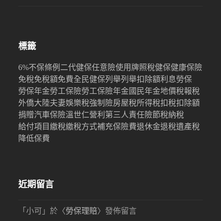
標籤
6%
不保條例
二代健保
任意險
使用牌照稅
健保
健康保險
免稅
免稅額
免費
全民健保
列舉
列舉扣除額
利息
勞保
勞保年金
勞工保險
勞工保險年金
國民年金
地價稅
報稅
外僑
大陸
夫妻
娛樂稅
強制險
房屋稅
所得稅
扣稅
扣除額
捐贈
汽車保險
溫世仁
營利
第三人責任險
節稅
納稅
給付項目
繳稅
繳稅方式
補充保險費
退休金
退稅
遺產稅
降低保費
近期留言
「
小可
」於〈
勞保理賠
〉發佈留言