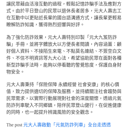
讓民眾藉由活潑互動的過程，輕鬆記憶詐騙手法及應對方
式。由於平日登山的民眾以退休長者居多，元大人壽志工
在互動中以更貼近長輩的國台語溝通方式，讓長輩更輕易
瞭解防詐知識，獲得熱烈迴響與好評。
為了強化防詐效果，元大人壽特別印製「元大九笈防詐
騙」手冊，並將字體放大以方便長者閱讀，內容涵蓋：顧
好個人資料、不接陌生來電、不點莫名連結、不簽空白文
件、不信不明資訊等九大心法，希望協助民眾在面對各種
新型詐騙手法時，能夠以停看聽的警覺態度，保護自身財
物安全。
元大人壽秉持「保險保障 永續經營 社會安康」的核心價
值，致力提供適切的保障及服務，並持續關注社會趨勢與
民眾需求，以實際行動展現對社會的深度關懷，透過元氣
防詐列車駛入不同鄉鎮，陪伴民眾登山健行，在促進健康
的同時，也一起提升辨識風險的安全觀念。
The post
元大人壽啟動「元氣防詐列車」全台走透透