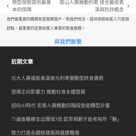
微型保險提供最基
南山人壽舞動列車 揉合藝術表
previous
next
本的保障
演與防詐概念
post:
post:
我們最重要的職務就是服務客戶，對我們而言，提供保險給客人只是個
起點，最重要的是要給客人專業的售後服務。
與我們聯繫
近期文章
元大人壽福氣美滿美元利率變動型終身壽險
發揮正向影響力 推動社會永續發展
迎向AI時代 宏泰人壽推動四階段智能轉型計畫
75歲後醫療支出爆增3倍 趁早規劃才能老有所「醫」
致力打造永續綠建築與健康職場