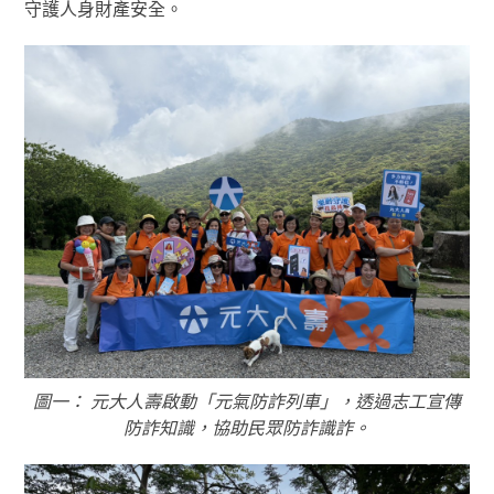
守護人身財產安全。
圖一： 元大人壽啟動「元氣防詐列車」，透過志工宣傳
防詐知識，協助民眾防詐識詐。