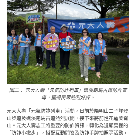
圖二： 元大人壽「元氣防詐列車」礁溪跑馬古道防詐宣
導，獲得民眾熱烈好評。
元大人壽「元氣防詐列車」活動，日前於陽明山二子坪登
山步道及礁溪跑馬古道熱烈展開，接下來將前進花蓮美崙
山。元大人壽志工將重要的防詐資訊，轉化為淺顯易懂的
「防詐小撇步」，搭配互動問答及防詐手牌拍照等活動，