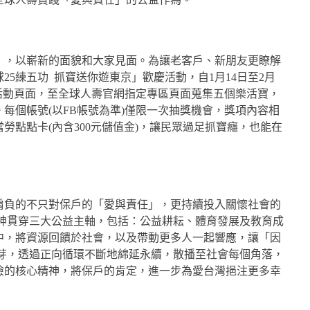
」，以嶄新的面貌和大家見面。為讓老客戶、新朋友更瞭解
5練五功 抓寶送你遊東京」歡慶活動，自1月14日至2月
登入活動頁面，至全球人壽官網指定專區頁面蒐集五個樂活寶，
每個帳號(以FB帳號為準)僅限一次抽獎機會，獎項內容相
勞點點卡(內含300元儲值金)，讓民眾過足抓寶癮，也能在
肩負的不只對保戶的「愛與責任」，更持續投入關懷社會的
精神貫穿三大公益主軸，包括：公益耕耘、體育發展及教育成
中，將資源回饋於社會，以及帶動更多人一起響應，讓「因
萌芽，透過正向循環不斷地綿延永續，散播至社會每個角落，
險的核心精神，將保戶的肯定，進一步為愛台灣挹注更多幸