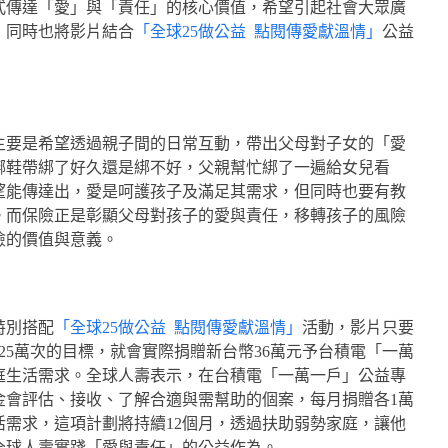
式傳達「愛」與「責任」的核心價值，希望引起社會大眾廣
；同時也將影片結合
「全球25做公益 點閱傳愛獻溫情」
公益
主要是希望透過親子間的日常互動，帶出父母對子女的「愛
綁鞋帶綁了好久還是綁不好，父親幫忙綁了一遍給女兒看
望能傳達出，愛是呵護孩子及滿足其需求，但同時也要有教
。而保險正是彰顯父母對孩子的愛與責任，移轉孩子的風險
險的價值與意義。
特別搭配
「全球25做公益 點閱傳愛獻溫情」
活動，影片只要
數25萬次的目標，就會實際捐贈新台幣36萬元予台積電「一萬
庭生活需求。全球人壽表示，在台積電「一萬一戶」公益專
金會評估、接收、了解合適與需幫助的個案，每月捐贈各1萬
需求，這項計劃將持續12個月，透過扶助弱勢家庭，讓他
全球人壽實踐「愛與責任」的公益作為。