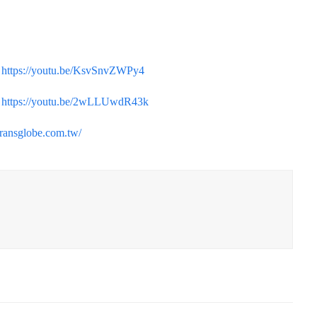
:
https://youtu.be/KsvSnvZWPy4
:
https://youtu.be/2wLLUwdR43k
transglobe.com.tw/