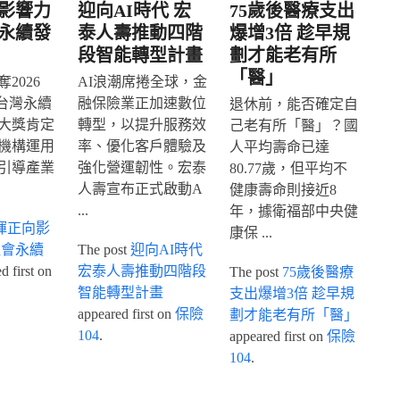
影響力
迎向AI時代 宏
75歲後醫療支出
永續發
泰人壽推動四階
爆增3倍 趁早規
段智能轉型計畫
劃才能老有所
「醫」
2026
AI浪潮席捲全球，金
IA台灣永續
融保險業正加速數位
退休前，能否確定自
大獎肯定
轉型，以提升服務效
己老有所「醫」？國
機構運用
率、優化客戶體驗及
人平均壽命已達
引導產業
強化營運韌性。宏泰
80.77歲，但平均不
人壽宣布正式啟動A
健康壽命則接近8
...
年，據衛福部中央健
揮正向影
康保 ...
社會永續
The post
迎向AI時代
 first on
宏泰人壽推動四階段
The post
75歲後醫療
智能轉型計畫
支出爆增3倍 趁早規
appeared first on
保險
劃才能老有所「醫」
104
.
appeared first on
保險
104
.