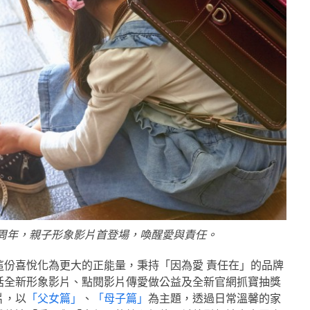
5周年，親子形象影片首登場，喚醒愛與責任。
讓這份喜悅化為更大的正能量，秉持「因為愛 責任在」的品牌
括全新形象影片、點閱影片傳愛做公益及全新官網抓寶抽獎
片，以
「父女篇」
、
「母子篇」
為主題，透過日常溫馨的家