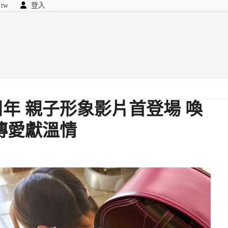
.tw
登入
顧問
searc
我們
周年 親子形象影片首登場 喚
傳愛獻溫情