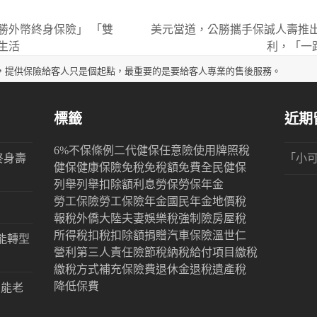
勝外幣終身保險」 「雙
美元當道，公勝攜手保誠人壽推出
next
生活
利，「一
post:
，提供保險給客人只是個起點，最重要的是要給客人專業的售後服務。
標籤
近期
6%
不保條例
二代健保
任意險
使用牌照稅
終身壽
「
小
健保
健康保險
免稅
免稅額
免費
全民健保
列舉
列舉扣除額
利息
勞保
勞保年金
勞工保險
勞工保險年金
國民年金
地價稅
報稅
外僑
大陸
夫妻
娛樂稅
強制險
房屋稅
所得稅
扣稅
扣除額
捐贈
汽車保險
溫世仁
能轉型
營利
第三人責任險
節稅
納稅
給付項目
繳稅
繳稅方式
補充保險費
退休金
退稅
遺產稅
降低保費
才能老