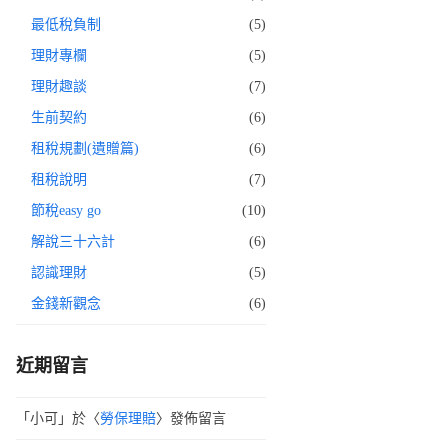
最低稅負制
(5)
理財專欄
(5)
理財趣談
(7)
生前契約
(6)
租稅規劃(遺贈篇)
(6)
租稅說明
(7)
節稅easy go
(10)
解說三十六計
(6)
認識理財
(5)
金錢新觀念
(6)
近期留言
「
小可
」於〈
勞保理賠
〉發佈留言