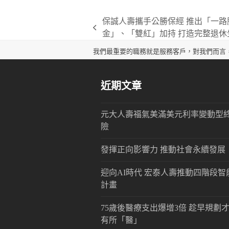
保誠人壽攜手公勝保經 推出「一路
previous
金」、「雙紅」加持 打造完整退休
post:
我們最重要的職務就是服務客戶，對我們而言
近期文章
元大人壽福氣美滿美元利率變動型
險
發揮正向影響力 推動社會永續發展
迎向AI時代 宏泰人壽推動四階段智
計畫
75歲後醫療支出爆增3倍 趁早規劃
有所「醫」