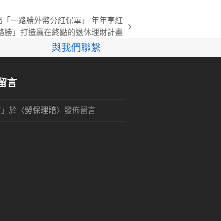
「一路勝外幣分紅保單」 年年享紅
路勝」打造贏在終點的退休理財計畫
與我們聯繫
留言
可
」於〈
勞保理賠
〉發佈留言