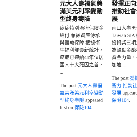
元大人壽福氣美
發揮正向
滿美元利率變動
推動社會
型終身壽險
展
癌症特別治療保險金
南山人壽勇奪
給付 兼顧資產傳承
Taiwan S
與醫療保障 根據衛
投資獎三項
生福利部最新統計，
為鼓勵金融
癌症已連續44年位居
資金力量，
國人十大死因之首，
加速 ...
...
The post
發
The post
元大人壽福
響力 推動
氣美滿美元利率變動
發展
appeared
型終身壽險
appeared
保險104
.
first on
保險104
.