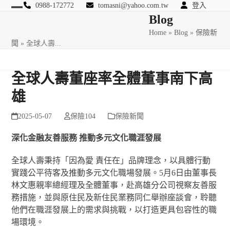
Skip
0988-172772
tomasni@yahoo.com.tw
登入
Open
Close
Blog
to
匯豐國際風險管理顧問
content
Home
»
Blog
»
保險新
mobile
mobile
聞
»
全球人壽...
menu
menu
全球人壽董座率全體董事南下高
雄
2025-05-07
保險104
保險新聞
深化金融友善服務
推動多元文化職涯發展
全球人壽秉持「因為愛 責任在」品牌理念，以具體行動
實踐公平待客及推動多元文化職場發展。5月6日由董事長
林文惠親率總經理及全體董事，赴高雄分公司視察友善服
務措施，並與原住民及新住民業務同仁舉辦座談會，聆聽
他們在職涯發展上的需求與挑戰，以打造更具包容性的職
場環境。