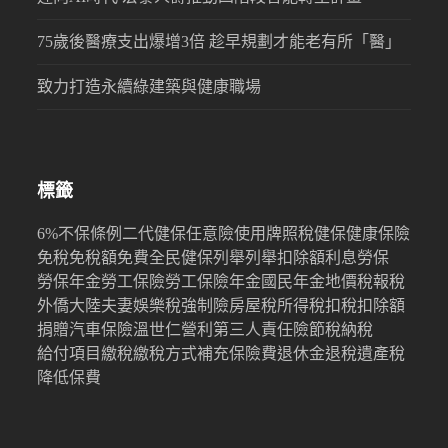
75歲後醫療支出爆增3倍 趁早規劃才能老有所「醫」
致力打造永續綠建築與健康職場
標籤
6%
不保條例
二代健保
任意險
使用牌照稅
健保
健康保險
免稅
免稅額
免費
全民健保
列舉
列舉扣除額
利息
勞保
勞保年金
勞工保險
勞工保險年金
國民年金
地價稅
報稅
外僑
大陸
夫妻
娛樂稅
強制險
房屋稅
所得稅
扣稅
扣除額
捐贈
汽車保險
溫世仁
營利
第三人責任險
節稅
納稅
給付項目
繳稅
繳稅方式
補充保險費
退休金
退稅
遺產稅
降低保費