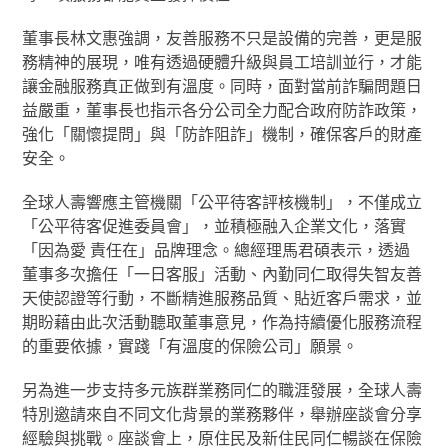
董事長林文惠強調，友善服務不只是設備的完善，更是服
務精神的展現，唯有透過硬體升級與員工培訓並行，才能
讓金融服務真正做到有溫度。同時，面對當前詐騙問題日
益嚴重，董事長也指示各分公司全力配合政府防詐政策，
強化「關懷提問」與「防詐阻詐」機制，確保客戶的財產
安全。
全球人壽響應主管機關「公平待客評核機制」，不僅成立
「公平待客促進委員會」，並積極融入企業文化，落實
「因為愛 責任在」品牌理念。總經理馬君碩表示，透過
董事多次擔任「一日客服」活動、內勤同仁取得失智友善
天使認證等行動，不斷精進服務品質、貼近客戶需求，並
期盼藉由此次活動聽取董事意見，作為持續優化服務流程
的重要依據，實踐「有溫度的保險公司」願景。
另為進一步支持多元族群業務同仁的職涯發展，全球人壽
特別邀請來自不同文化背景的業務夥伴，舉辦座談會分享
經驗與挑戰。座談會上，原住民及新住民同仁暢談在保險