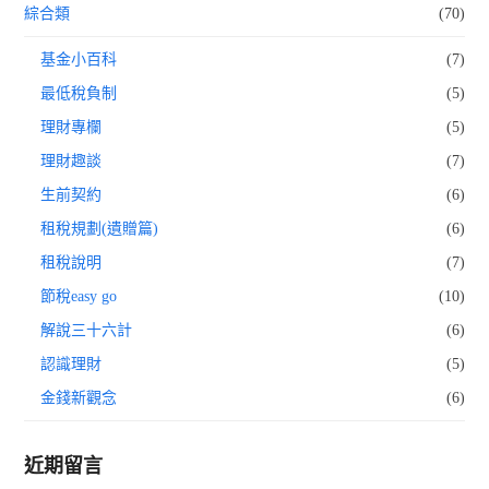
綜合類
(70)
基金小百科
(7)
最低稅負制
(5)
理財專欄
(5)
理財趣談
(7)
生前契約
(6)
租稅規劃(遺贈篇)
(6)
租稅說明
(7)
節稅easy go
(10)
解說三十六計
(6)
認識理財
(5)
金錢新觀念
(6)
近期留言