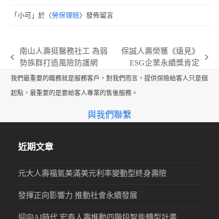
「
小可
」於〈
勞保理賠
〉發佈留言
南山人壽挺醫務社工 為弱
保誠人壽榮獲《遠見》
previous
next
勢族群打造風險防護網
ESG企業永續獎肯定
post:
post:
我們最重要的職務就是服務客戶，對我們而言，提供保險給客人只是個
起點，最重要的是要給客人專業的售後服務。
與我們聯繫
近期文章
元大人壽福氣美滿美元利率變動型終身壽險
發揮正向影響力 推動社會永續發展
迎向AI時代 宏泰人壽推動四階段智能轉型計畫