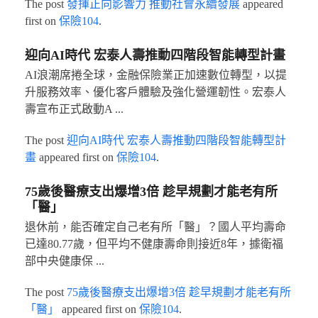
The post
發揮正向影響力 推動社會永續發展
appeared
first on
保險104
.
迎向AI時代 宏泰人壽推動四階段智能轉型計畫
AI浪潮席捲全球，金融保險業正加速數位轉型，以提
升服務效率、優化客戶體驗及強化營運韌性。宏泰人
壽宣布正式啟動A ...
The post
迎向AI時代 宏泰人壽推動四階段智能轉型計
畫
appeared first on
保險104
.
75歲後醫療支出爆增3倍 趁早規劃才能老有所
「醫」
退休前，能否確定自己老有所「醫」？國人平均壽命
已達80.77歲，但平均不健康壽命則接近8年，據衛福
部中央健康保 ...
The post
75歲後醫療支出爆增3倍 趁早規劃才能老有所
「醫」
appeared first on
保險104
.