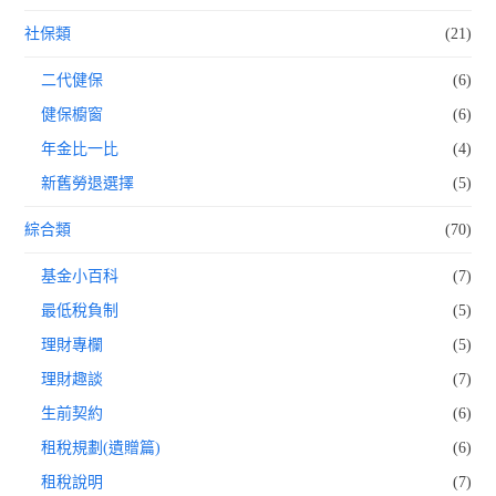
社保類
(21)
二代健保
(6)
健保櫥窗
(6)
年金比一比
(4)
新舊勞退選擇
(5)
綜合類
(70)
基金小百科
(7)
最低稅負制
(5)
理財專欄
(5)
理財趣談
(7)
生前契約
(6)
租稅規劃(遺贈篇)
(6)
租稅說明
(7)