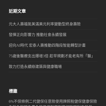
近期文章
元大人壽福氣美滿美元利率變動型終身壽險
發揮正向影響力 推動社會永續發展
迎向AI時代 宏泰人壽推動四階段智能轉型計畫
75歲後醫療支出爆增3倍 趁早規劃才能老有所「醫」
致力打造永續綠建築與健康職場
標籤
6%
不保條例
二代健保
任意險
使用牌照稅
健保
健康保險