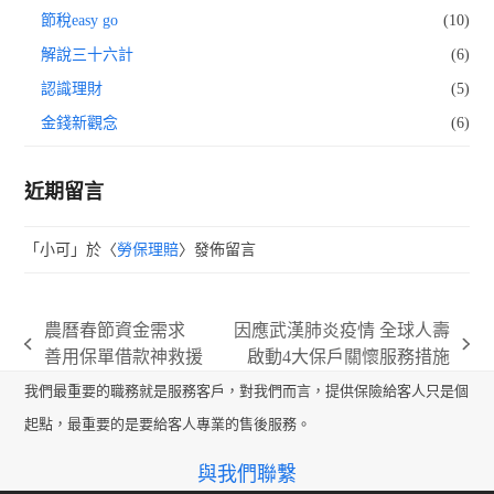
節稅easy go
(10)
解說三十六計
(6)
認識理財
(5)
金錢新觀念
(6)
近期留言
「
小可
」於〈
勞保理賠
〉發佈留言
農曆春節資金需求
因應武漢肺炎疫情 全球人壽
previous
next
善用保單借款神救援
啟動4大保戶關懷服務措施
post:
post:
我們最重要的職務就是服務客戶，對我們而言，提供保險給客人只是個
起點，最重要的是要給客人專業的售後服務。
與我們聯繫