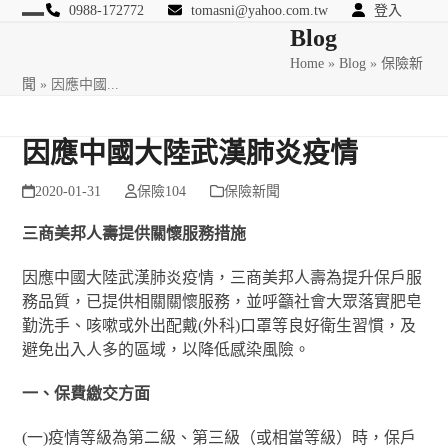
Skip
0988-172772
tomasni@yahoo.com.tw
登入
Open
Close
Blog
to
匯豐國際風險管理顧問
content
Home
»
Blog
»
保險新
mobile
mobile
聞
»
因應中國...
menu
menu
因應中國大陸武漢肺炎疫情
2020-01-31
保險104
保險新聞
三商美邦人壽提供關懷服務措施
因應中國大陸武漢肺炎疫情，三商美邦人壽為提升保戶服
務品質，已提供相關關懷服務，並呼籲社會大眾落實肥皂
勤洗手、咳嗽或外出配戴(外科)口罩等良好衛生習慣，及
避免出入人多的區域，以降低感染風險。
一、保費繳交方面
(一)疫情等級為第二級、第三級（或相當等級）時，保戶