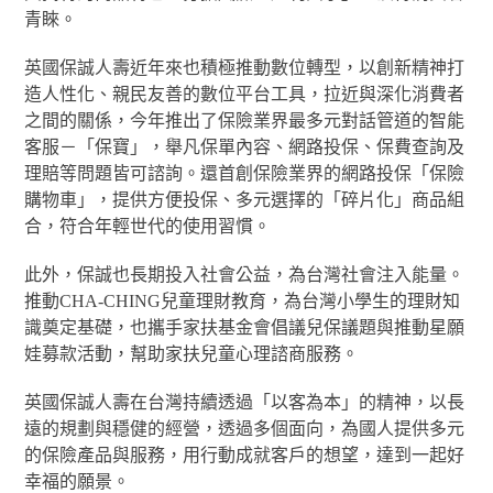
青睞。
英國保誠人壽近年來也積極推動數位轉型，以創新精神打
造人性化、親民友善的數位平台工具，拉近與深化消費者
之間的關係，今年推出了保險業界最多元對話管道的智能
客服－「保寶」，舉凡保單內容、網路投保、保費查詢及
理賠等問題皆可諮詢。還首創保險業界的網路投保「保險
購物車」，提供方便投保、多元選擇的「碎片化」商品組
合，符合年輕世代的使用習慣。
此外，保誠也長期投入社會公益，為台灣社會注入能量。
推動CHA-CHING兒童理財教育，為台灣小學生的理財知
識奠定基礎，也攜手家扶基金會倡議兒保議題與推動星願
娃募款活動，幫助家扶兒童心理諮商服務。
英國保誠人壽在台灣持續透過「以客為本」的精神，以長
遠的規劃與穩健的經營，透過多個面向，為國人提供多元
的保險產品與服務，用行動成就客戶的想望，達到一起好
幸福的願景。