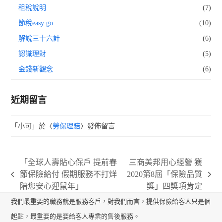
租稅說明
(7)
節稅easy go
(10)
解說三十六計
(6)
認識理財
(5)
金錢新觀念
(6)
近期留言
「
小可
」於〈
勞保理賠
〉發佈留言
「全球人壽貼心保戶 提前春
三商美邦用心經營 獲
節保險給付 假期服務不打烊
2020第8屆「保險品質
previous
next
陪您安心迎鼠年」
獎」四獎項肯定
post:
post:
我們最重要的職務就是服務客戶，對我們而言，提供保險給客人只是個
起點，最重要的是要給客人專業的售後服務。