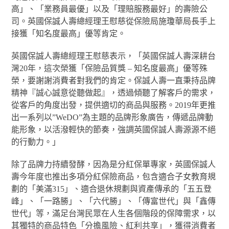
高」、「業務員最優」以及「理賠服務最好」的壽險公
司。英國保誠人壽總經理王慰慈從保險局施瓊華局長手上
接獲「知名度最高」優等肯定。
英國保誠人壽總經理王慰慈表示，「英國保誠人壽深耕台
灣20年，這次榮獲「保險品質獎 – 知名度最高」優等殊
榮，要謝謝消費者對我們的肯定。保誠人壽一直秉持品牌
精神『誠心誠意從聽做起』，透過傾聽了解客戶的需求，
從客戶的角度出發，提供適切的商品與服務。2019年更推
出一系列以”WeDO”為主題的品牌形象廣告，傳遞品牌動
能形象，以活潑輕快的節奏，強調英國保誠人壽源源不絕
的行動力。」
除了品牌力持續發酵，因為是分紅保單專家，英國保誠人
壽今年度也推出多項分紅保險商品，包含適合子女教育規
劃的「美滿315」、適合退休規劃與資產傳承的「五五登
峰」、「一路勝」、「六代勝」、「傳富世代」與「鑫傳
世代」等，滿足台灣民眾在人生各個階段的保障需求，以
其獨特的商品特色「分擔風險、紅利共享」，獲得消費者