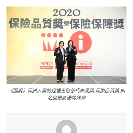
《圖說》保誠人壽總經理王慰慈代表受獎-保險品質獎 知
名度最高優等殊榮