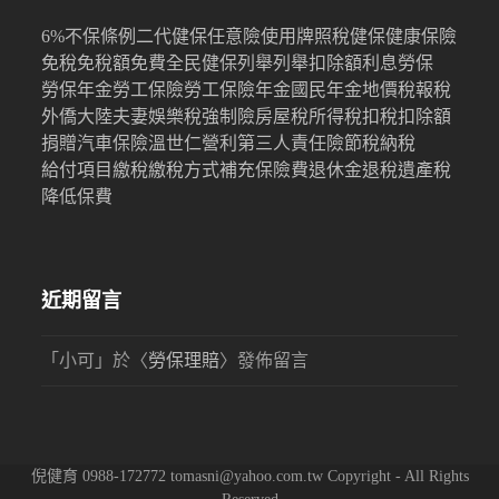
6%
不保條例
二代健保
任意險
使用牌照稅
健保
健康保險
免稅
免稅額
免費
全民健保
列舉
列舉扣除額
利息
勞保
勞保年金
勞工保險
勞工保險年金
國民年金
地價稅
報稅
外僑
大陸
夫妻
娛樂稅
強制險
房屋稅
所得稅
扣稅
扣除額
捐贈
汽車保險
溫世仁
營利
第三人責任險
節稅
納稅
給付項目
繳稅
繳稅方式
補充保險費
退休金
退稅
遺產稅
降低保費
近期留言
「
小可
」於〈
勞保理賠
〉發佈留言
倪健育 0988-172772 tomasni@yahoo.com.tw Copyright - All Rights