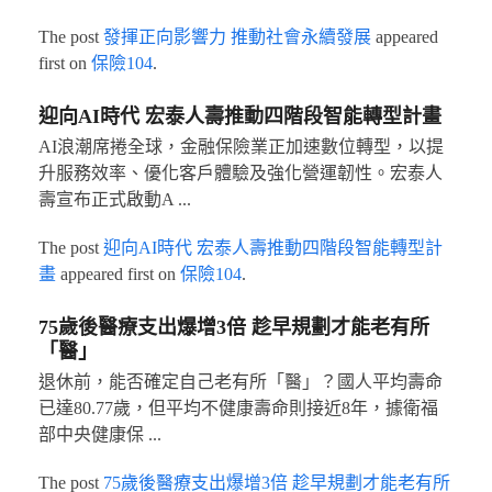
The post
發揮正向影響力 推動社會永續發展
appeared
first on
保險104
.
迎向AI時代 宏泰人壽推動四階段智能轉型計畫
AI浪潮席捲全球，金融保險業正加速數位轉型，以提
升服務效率、優化客戶體驗及強化營運韌性。宏泰人
壽宣布正式啟動A ...
The post
迎向AI時代 宏泰人壽推動四階段智能轉型計
畫
appeared first on
保險104
.
75歲後醫療支出爆增3倍 趁早規劃才能老有所
「醫」
退休前，能否確定自己老有所「醫」？國人平均壽命
已達80.77歲，但平均不健康壽命則接近8年，據衛福
部中央健康保 ...
The post
75歲後醫療支出爆增3倍 趁早規劃才能老有所