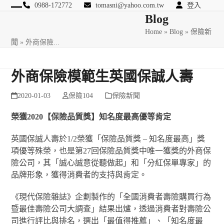
Skip
0988-172772
tomasni@yahoo.com.tw
登入
Open
Close
Blog
to
匯豐國際風險管理顧問
content
Home
»
Blog
»
保險新
mobile
mobile
聞
»
外商保險...
menu
menu
外商保險模範生英國保誠人壽
2020-01-03
保險104
保險新聞
榮獲
2020
【保險品質獎】知名度最高優等肯定
英國保誠人壽於1/2榮獲「保險品質獎 – 知名度最高」獎
項優等殊榮，也是第27回保險品質獎中唯一獲獎的外商保
險公司，其「誠心誠意從聽做起」和「分紅保單專家」的
品牌形象，獲得消費者的支持與肯定。
《現代保險雜誌》企劃製作的「全國消費者壽險購買行為
暨最佳壽險公司大調查」結果出爐，透過消費者對壽險公
司進行評比與排名，選出「最值得推薦」、「知名度最