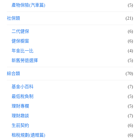
產物保險(汽車篇)
(5)
社保類
(21)
二代健保
(6)
健保櫥窗
(6)
年金比一比
(4)
新舊勞退選擇
(5)
綜合類
(70)
基金小百科
(7)
最低稅負制
(5)
理財專欄
(5)
理財趣談
(7)
生前契約
(6)
租稅規劃(遺贈篇)
(6)