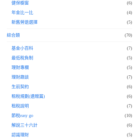
健保櫥窗
(6)
年金比一比
(4)
新舊勞退選擇
(5)
綜合類
(70)
基金小百科
(7)
最低稅負制
(5)
理財專欄
(5)
理財趣談
(7)
生前契約
(6)
租稅規劃(遺贈篇)
(6)
租稅說明
(7)
節稅easy go
(10)
解說三十六計
(6)
認識理財
(5)