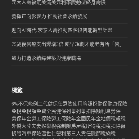
元大人壽福氣美滿美元利率變動型終身壽險
發揮正向影響力 推動社會永續發展
迎向AI時代 宏泰人壽推動四階段智能轉型計畫
75歲後醫療支出爆增3倍 趁早規劃才能老有所「醫」
致力打造永續綠建築與健康職場
標籤
6%
不保條例
二代健保
任意險
使用牌照稅
健保
健康保險
免稅
免稅額
免費
全民健保
列舉
列舉扣除額
利息
勞保
勞保年金
勞工保險
勞工保險年金
國民年金
地價稅
報稅
外僑
大陸
夫妻
娛樂稅
強制險
房屋稅
所得稅
扣稅
扣除額
捐贈
汽車保險
溫世仁
營利
第三人責任險
節稅
納稅