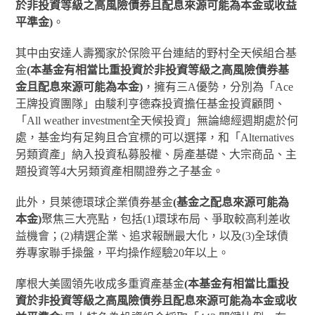
於非投資等級之高風險債券且配息來源可能為本金或收益
平準金)
。
其中由安達人壽獨家於保險平台連結的野村全天候組合基
金
(本基金有相當比重投資於非投資等級之高風險債券基
金且配息來源可能為本金)
，擁有三A優勢，分別為「Ace
王牌投資團隊」由駿利亨德森投資擔任基金投資顧問、
「All weather investment全天候投資」無論總經週期處於何
處，基金均有足夠且合宜標的可以選擇，和「Alternatives
另類資產」納入投資私募股權、房產基礎、大宗商品、主
題投資等4大另類資產相關證券之子基金。
此外，貝萊德環球企業債券基金
(基金之配息來源可能為
本金)
聚焦三大亮點，包括(1)環球布局、爭取較高利差收
益機會；(2)精選企業、追求報酬最大化，以及(3)全球債
券專家聯手操盤，平均操作經驗20年以上。
摩根大美國領先收成多重資產基金
(本基金有相當比重投
資於非投資等級之高風險債券且配息來源可能為本金或收