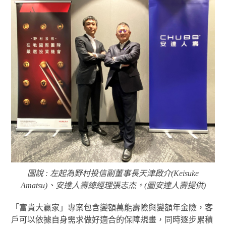
圖說 : 左起為野村投信副董事長天津啟介(Keisuke
Amatsu)、安達人壽總經理張志杰。(圖安達人壽提供)
「富貴大贏家」專案包含變額萬能壽險與變額年金險，客
戶可以依據自身需求做好適合的保障規畫，同時逐步累積