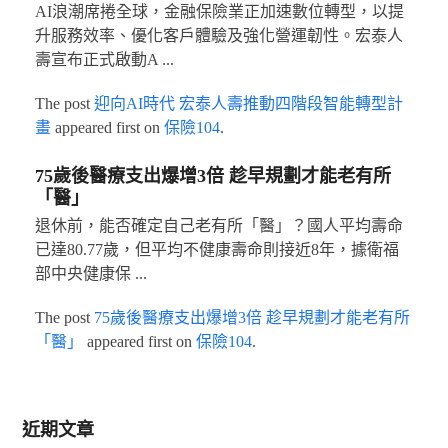
AI浪潮席捲全球，金融保險業正加速數位轉型，以提
升服務效率、優化客戶體驗及強化營運韌性。宏泰人
壽宣布正式啟動A ...
The post
迎向AI時代 宏泰人壽推動四階段智能轉型計
畫
appeared first on
保險104
.
75歲後醫療支出爆增3倍 趁早規劃才能老有所
「醫」
退休前，能否確定自己老有所「醫」？國人平均壽命
已達80.77歲，但平均不健康壽命則接近8年，據衛福
部中央健康保 ...
The post
75歲後醫療支出爆增3倍 趁早規劃才能老有所
「醫」
appeared first on
保險104
.
近期文章