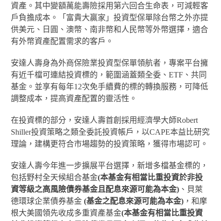
資產。其中變額萬能壽險採用第六回合生命表，可減輕客
戶負擔成本。「富貴大贏家」投資型保單除台幣之外亦提
供美元、日圓、澳幣、南非幣和人民幣等外幣選擇，適合
有外幣資產配置需求的客戶。
安達人壽身為外商保險業投資型保單領航者，專案平台擁
有近千檔可連結投資標的，範圍涵蓋類全委、ETF、共同
基金。並享有每年12次免手續費的標的轉換服務，可降低
調整成本，提高資產配置的靈活性。
在投資標的部分，安達人壽首創採用經濟學大師Robert
Shiller投資策略之類全委託投資帳戶，以CAPE本益比研究
理論，建構更符合市場趨勢的投資策略，獲得市場認可。
安達人壽今年進一步擴展平台選擇，新增多檔基金標的，
包括野村全天候組合基金
(本基金有相當比重投資於非投
資等級之高風險債券基金且配息來源可能為本金)
、貝萊
德環球企業債券基金
(基金之配息來源可能為本金)
，和摩
根大美國領先收成多重資產基金
(本基金有相當比重投資