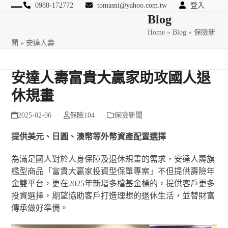
Skip
0988-172772
tomasni@yahoo.com.tw
登入
Open
Close
Blog
to
匯豐國際風險管理顧問
content
Home
»
Blog
»
保險新
mobile
mobile
聞
»
安達人壽...
menu
menu
安達人壽富貴大贏家助攻國人退
休規畫
2025-02-06
保險104
保險新聞
提供美元、日圓、澳幣等外幣資產配置選擇
為滿足國人對於人身保障及退休規畫的需求，安達人壽旗
艦型商品「富貴大贏家投資型保單專案」不但提供壽險年
金雙平台，更在2025年新增多檔基金標的，提供客戶更多
投資選擇，期望協助客戶打造理想的退休生活，並替財富
傳承做好準備。