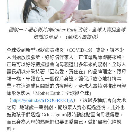
圖說一：暖心影片向Mother Earth致敬，全球人壽挺全球
媽咪IG傳愛。（全球人壽提供）
全球受到新型冠狀病毒肺炎（COVID-19）威脅，讓不少
人開始放慢腳步、好好陪伴家人，正值母親節即將來臨，
正是可以好好把握機會向母親道出多年來的感謝。全球人
壽長期以來秉持著「因為愛・責任在」的品牌理念，跟母
親一樣，守護在每一個保戶身邊，讓保戶放心地打拚事
業。在這溫馨且關鍵的防疫時刻，全球人壽特別推出母親
節形象影片「Mother Earth：全球挺全球」
（
https://youtu.be/hTSOGREE1jA
），透過多種語言向大地
之母─地球說一聲謝謝，期盼眾人齊心挺過疫情，此外也
鼓勵孩子們透過IG(Instagram)限時動態貼圖向母親傳愛，
而已身為人母的媽咪們也要更愛自己，做好醫療保障規
劃。