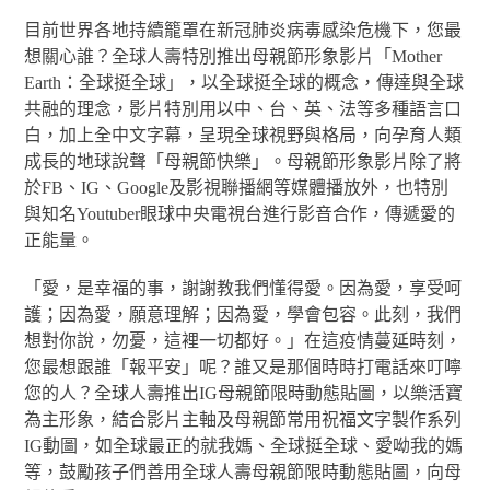
目前世界各地持續籠罩在新冠肺炎病毒感染危機下，您最
想關心誰？全球人壽特別推出母親節形象影片「Mother
Earth：全球挺全球」，以全球挺全球的概念，傳達與全球
共融的理念，影片特別用以中、台、英、法等多種語言口
白，加上全中文字幕，呈現全球視野與格局，向孕育人類
成長的地球說聲「母親節快樂」。母親節形象影片除了將
於FB、IG、Google及影視聯播網等媒體播放外，也特別
與知名Youtuber眼球中央電視台進行影音合作，傳遞愛的
正能量。
「愛，是幸福的事，謝謝教我們懂得愛。因為愛，享受呵
護；因為愛，願意理解；因為愛，學會包容。此刻，我們
想對你說，勿憂，這裡一切都好。」在這疫情蔓延時刻，
您最想跟誰「報平安」呢？誰又是那個時時打電話來叮嚀
您的人？全球人壽推出IG母親節限時動態貼圖，以樂活寶
為主形象，結合影片主軸及母親節常用祝福文字製作系列
IG動圖，如全球最正的就我媽、全球挺全球、愛呦我的媽
等，鼓勵孩子們善用全球人壽母親節限時動態貼圖，向母