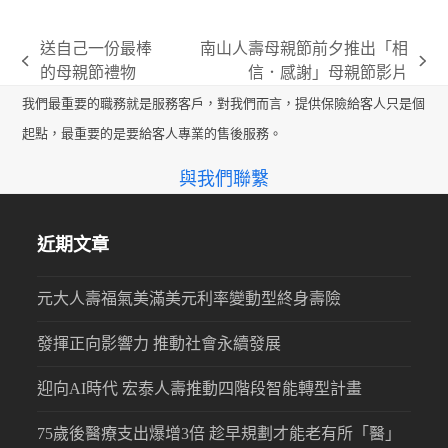
送自己一份最棒
南山人壽母親節前夕推出「相
previous
next
的母親節禮物
信．感謝」母親節影片
post:
post:
我們最重要的職務就是服務客戶，對我們而言，提供保險給客人只是個
起點，最重要的是要給客人專業的售後服務。
與我們聯繫
近期文章
元大人壽福氣美滿美元利率變動型終身壽險
發揮正向影響力 推動社會永續發展
迎向AI時代 宏泰人壽推動四階段智能轉型計畫
75歲後醫療支出爆增3倍 趁早規劃才能老有所「醫」