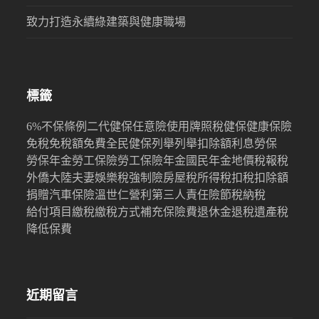
致力打造永續綠建築與健康職場
標籤
6%
不保條例
二代健保
任意險
使用牌照稅
健保
健康保險
免稅
免稅額
免費
全民健保
列舉
列舉扣除額
利息
勞保
勞保年金
勞工保險
勞工保險年金
國民年金
地價稅
報稅
外僑
大陸
夫妻
娛樂稅
強制險
房屋稅
所得稅
扣稅
扣除額
捐贈
汽車保險
溫世仁
營利
第三人責任險
節稅
納稅
給付項目
繳稅
繳稅方式
補充保險費
退休金
退稅
遺產稅
降低保費
近期留言