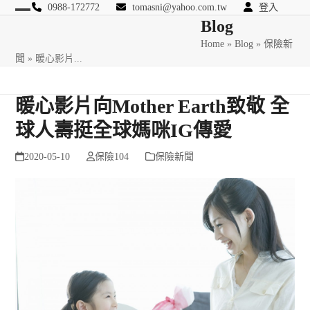
Skip
0988-172772
tomasni@yahoo.com.tw
登入
Open
Close
Blog
to
匯豐國際風險管理顧問
content
Home
»
Blog
»
保險新
mobile
mobile
聞
»
暖心影片...
menu
menu
暖心影片向Mother Earth致敬 全
球人壽挺全球媽咪IG傳愛
2020-05-10
保險104
保險新聞