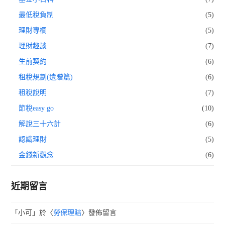
最低稅負制
(5)
理財專欄
(5)
理財趣談
(7)
生前契約
(6)
租稅規劃(遺贈篇)
(6)
租稅說明
(7)
節稅easy go
(10)
解說三十六計
(6)
認識理財
(5)
金錢新觀念
(6)
近期留言
「
小可
」於〈
勞保理賠
〉發佈留言