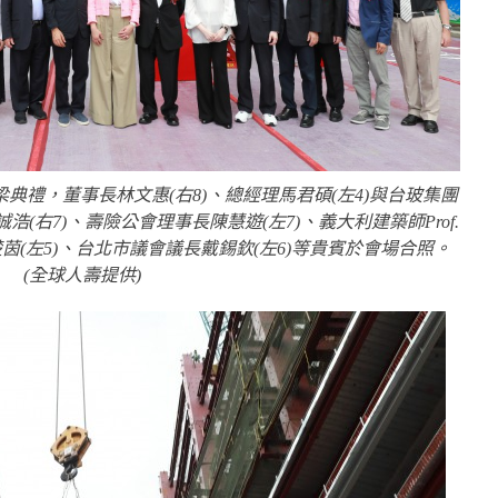
典禮，董事長林文惠(右8)、總經理馬君碩(左4)與台玻集團
浩(右7)、壽險公會理事長陳慧遊(左7)、義大利建築師Prof.
法委員林楚茵(左5)、台北市議會議長戴錫欽(左6)等貴賓於會場合照。
(全球人壽提供)