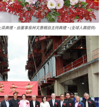
上梁典禮，由董事長林文惠親自主持典禮。(全球人壽提供)