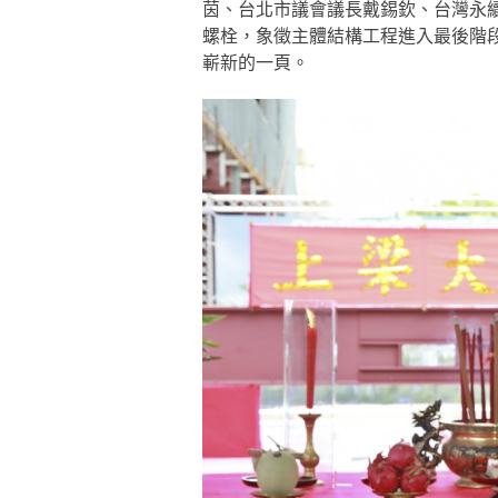
茵、台北市議會議長戴錫欽、台灣永
螺栓，象徵主體結構工程進入最後階
嶄新的一頁。