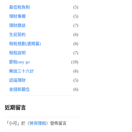
最低稅負制
(5)
理財專欄
(5)
理財趣談
(7)
生前契約
(6)
租稅規劃(遺贈篇)
(6)
租稅說明
(7)
節稅easy go
(10)
解說三十六計
(6)
認識理財
(5)
金錢新觀念
(6)
近期留言
「
小可
」於〈
勞保理賠
〉發佈留言