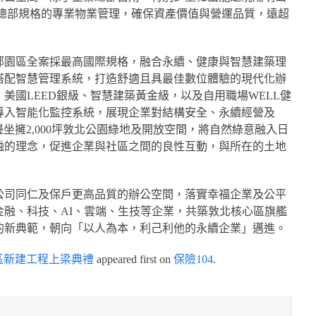
間，總部規格的專業物業管理，確保資產價值與營運品質，遠超
部園區全案採最高國際規格，融合永續、健康與智慧建築理
搭配智慧管理系統，打造舒適且具最佳數位體驗的現代化辦
美國LEED銀級、智慧建築黃金級，以及自用職場WELL健
導入智能化監控系統，展現企業對結構安全、永續經營及
坐擁2,000坪敦北公園綠地及開放空間，將自然綠意融入日
融的理念，促進企業與社區之間的良性互動，與所在的土地
公司同仁及保戶更高品質的辦公空間，落實幸福企業及公平
金融、科技、AI、雲端、生技等企業，共築敦北核心區旗艦
的新典範，朝向「以人為本，利己利他的永續企業」邁進。
區新建工程上梁典禮
appeared first on
保險104
.