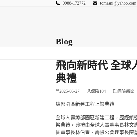
Skip
0988-172772
tomasni@yahoo.com
to
匯豐國際風險管理
content
首頁
關於站長
Blog
保險Q&A
連絡
Blog
飛向新時代 全球
典禮
2025-06-27
保險104
保險新聞
總部園區新建工程上梁典禮
全球人壽總部園區新建工程，歷經縝密
梁典禮，典禮由全球人壽董事長林文
團董事長林伯豐、壽險公會理事長陳慧遊、義大