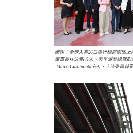
圖說：全球人壽26日舉行總部園區上梁
董事長林伯豐(左9)、美孚置業總裁彭誠
Marco Casamonti(右9)、立