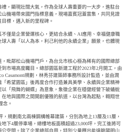
典禮，顯現壯闊大氣，作為全球人壽重要的一大步，進駐台
松山機場帶來國門指標意義，現場嘉賓冠蓋雲集，共同見證
性目標，邁入新的里程碑。
區不僅是企業營運核心，更結合永續、AI應用、幸福健康職
全球人壽「以人為本，利己利他的永續企業」願景，也體現
道，毗鄰松山機場門戶，為台北市核心極為稀有的國際總部
到市場高度矚目。總部園區新建工程於2023年2月開工，由
f. Marco Casamonti規劃，林秀芬建築師事務所設計監造，並由潤
繼「希望園區」後再度合作打造兼具美學、永續與企業精神
型以「飛舞的蝴蝶」為意象，象徵企業在穩健經營下破蛹蛻
、在地與國際之間開創優雅的航道，以台灣為起點，翱翔世
理念。
0坪，規劃南北兩棟鋼構帷幕建築，分別為地上13層及11層，
下4層停車場，總樓地板面積超過23,000坪，完工後將可
辦公空間。除了企業總部自用，特別少量釋出能遠眺陽明山