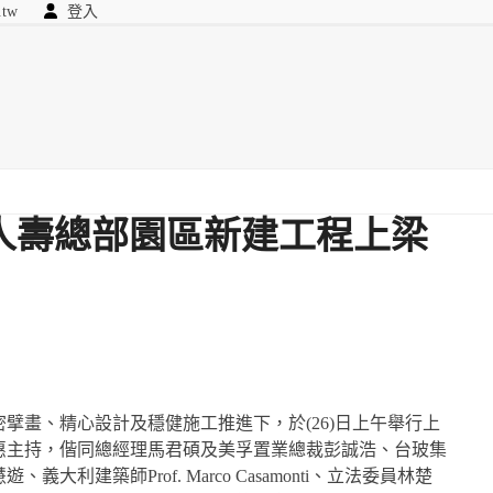
.tw
登入
顧問
searc
我們
人壽總部園區新建工程上梁
擘畫、精心設計及穩健施工推進下，於(26)日上午舉行上
惠主持，偕同總經理馬君碩及美孚置業總裁彭誠浩、台玻集
利建築師Prof. Marco Casamonti、立法委員林楚