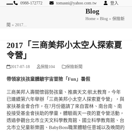
Skip
0988-172772
tomasni@yahoo.com.tw
登入
Open
Close
Blog
to
匯豐國際風險管理顧問
content
Home
»
Blog
»
保險新
mobile
mobile
聞
»
2017...
menu
menu
2017「三商美邦小太空人探索夏
令營」
2017-07-18
保險104
保險新聞
帶領家扶孩童體驗宇宙冒險「Fun」暑假
三商美邦人壽關懷弱勢孩童、推廣天文/航太教育，今年
已連續第六年舉辦「三商美邦小太空人探索夏令營」，與
家扶基金會合作，在7月份邀請了來自雲林、南台南、南
投接受基金會扶助的學童，體驗兩天一夜的夏令營活動，
透過參觀台北市立天文科學教育館、國立科學教育館、台
北市立兒童新樂園、BabyBoss職業體驗任意城以及晚間的