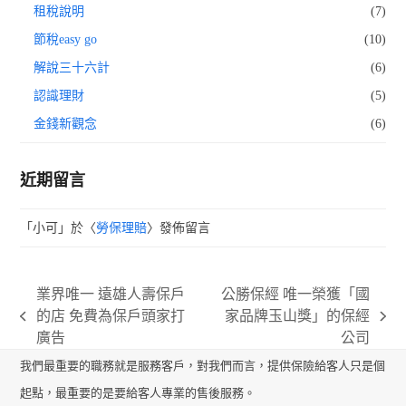
租稅說明
(7)
節稅easy go
(10)
解說三十六計
(6)
認識理財
(5)
金錢新觀念
(6)
近期留言
「
小可
」於〈
勞保理賠
〉發佈留言
業界唯一 遠雄人壽保戶
公勝保經 唯一榮獲「國
的店 免費為保戶頭家打
家品牌玉山獎」的保經
previous
next
廣告
公司
post:
post:
我們最重要的職務就是服務客戶，對我們而言，提供保險給客人只是個
起點，最重要的是要給客人專業的售後服務。