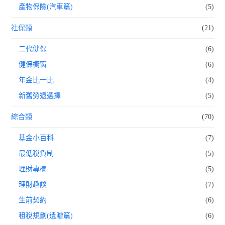
產物保險(汽車篇)
(5)
社保類
(21)
二代健保
(6)
健保櫥窗
(6)
年金比一比
(4)
新舊勞退選擇
(5)
綜合類
(70)
基金小百科
(7)
最低稅負制
(5)
理財專欄
(5)
理財趣談
(7)
生前契約
(6)
租稅規劃(遺贈篇)
(6)