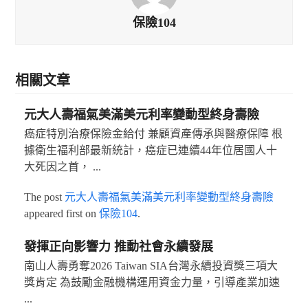
保險104
相關文章
元大人壽福氣美滿美元利率變動型終身壽險
癌症特別治療保險金給付 兼顧資產傳承與醫療保障 根
據衛生福利部最新統計，癌症已連續44年位居國人十
大死因之首， ...
The post
元大人壽福氣美滿美元利率變動型終身壽險
appeared first on
保險104
.
發揮正向影響力 推動社會永續發展
南山人壽勇奪2026 Taiwan SIA台灣永續投資獎三項大
獎肯定 為鼓勵金融機構運用資金力量，引導產業加速
...