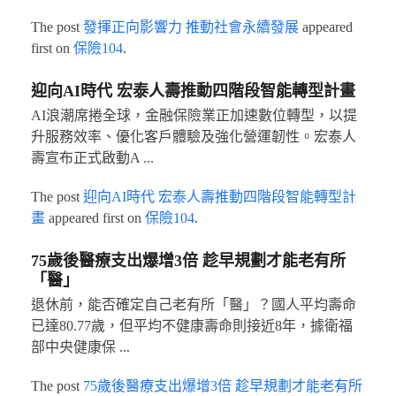
The post
發揮正向影響力 推動社會永續發展
appeared
first on
保險104
.
迎向AI時代 宏泰人壽推動四階段智能轉型計畫
AI浪潮席捲全球，金融保險業正加速數位轉型，以提
升服務效率、優化客戶體驗及強化營運韌性。宏泰人
壽宣布正式啟動A ...
The post
迎向AI時代 宏泰人壽推動四階段智能轉型計
畫
appeared first on
保險104
.
75歲後醫療支出爆增3倍 趁早規劃才能老有所
「醫」
退休前，能否確定自己老有所「醫」？國人平均壽命
已達80.77歲，但平均不健康壽命則接近8年，據衛福
部中央健康保 ...
The post
75歲後醫療支出爆增3倍 趁早規劃才能老有所