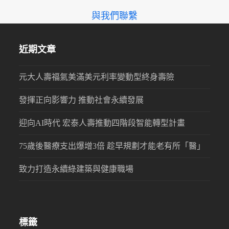
與我們聯繫
近期文章
元大人壽福氣美滿美元利率變動型終身壽險
發揮正向影響力 推動社會永續發展
迎向AI時代 宏泰人壽推動四階段智能轉型計畫
75歲後醫療支出爆增3倍 趁早規劃才能老有所「醫」
致力打造永續綠建築與健康職場
標籤