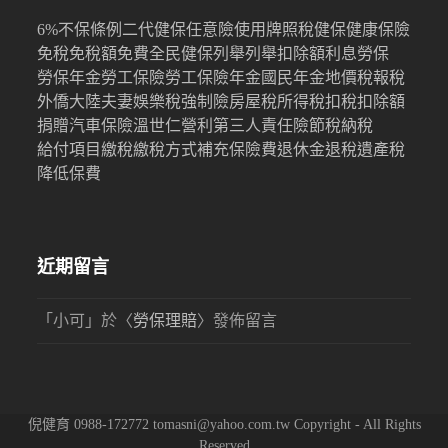
6%
不保條例
二代健保
任意險
使用牌照稅
健保
健康保險
免稅
免稅額
免費
全民健保
列舉
列舉扣除額
利息
勞保
勞保年金
勞工保險
勞工保險年金
國民年金
地價稅
報稅
外僑
大陸
夫妻
娛樂稅
強制險
房屋稅
所得稅
扣稅
扣除額
捐贈
汽車保險
溫世仁
營利
第三人責任險
節稅
納稅
給付項目
繳稅
繳稅方式
補充保險費
退休金
退稅
遺產稅
降低保費
近期留言
「
小可
」於〈
勞保理賠
〉發佈留言
倪健育 0988-172772 tomasni@yahoo.com.tw Copyright - All Rights
Reserved