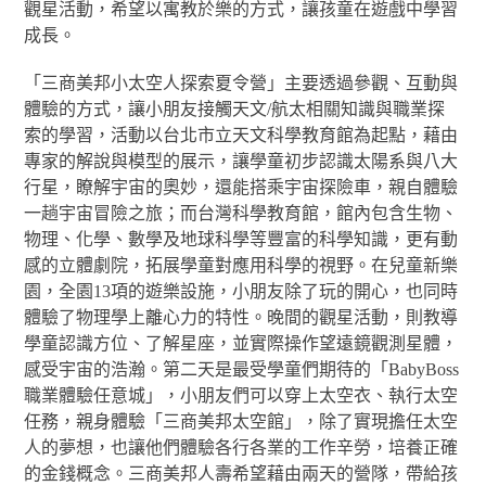
觀星活動，希望以寓教於樂的方式，讓孩童在遊戲中學習
成長。
「三商美邦小太空人探索夏令營」主要透過參觀、互動與
體驗的方式，讓小朋友接觸天文/航太相關知識與職業探
索的學習，活動以台北市立天文科學教育館為起點，藉由
專家的解說與模型的展示，讓學童初步認識太陽系與八大
行星，瞭解宇宙的奧妙，還能搭乘宇宙探險車，親自體驗
一趟宇宙冒險之旅；而台灣科學教育館，館內包含生物、
物理、化學、數學及地球科學等豐富的科學知識，更有動
感的立體劇院，拓展學童對應用科學的視野。在兒童新樂
園，全園13項的遊樂設施，小朋友除了玩的開心，也同時
體驗了物理學上離心力的特性。晚間的觀星活動，則教導
學童認識方位、了解星座，並實際操作望遠鏡觀測星體，
感受宇宙的浩瀚。第二天是最受學童們期待的「BabyBoss
職業體驗任意城」，小朋友們可以穿上太空衣、執行太空
任務，親身體驗「三商美邦太空館」，除了實現擔任太空
人的夢想，也讓他們體驗各行各業的工作辛勞，培養正確
的金錢概念。三商美邦人壽希望藉由兩天的營隊，帶給孩