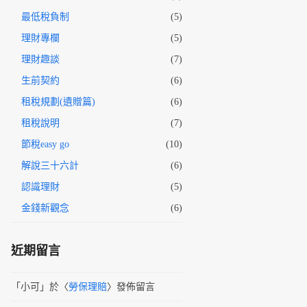
最低稅負制
(5)
理財專欄
(5)
理財趣談
(7)
生前契約
(6)
租稅規劃(遺贈篇)
(6)
租稅說明
(7)
節稅easy go
(10)
解說三十六計
(6)
認識理財
(5)
金錢新觀念
(6)
近期留言
「
小可
」於〈
勞保理賠
〉發佈留言