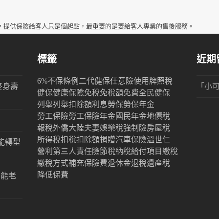
，提供保險給客人只是個起點，最重要的是要給客人專業的售後服務。
標籤
近期
6%
不保條例
二代健保
任意險
使用牌照稅
終身壽
「
小
健保
健康保險
免稅
免稅額
免費
全民健保
列舉
列舉扣除額
利息
勞保
勞保年金
勞工保險
勞工保險年金
國民年金
地價稅
報稅
外僑
大陸
夫妻
娛樂稅
強制險
房屋稅
所得稅
扣稅
扣除額
捐贈
汽車保險
溫世仁
能轉型
營利
第三人責任險
節稅
納稅
給付項目
繳稅
繳稅方式
補充保險費
退休金
退稅
遺產稅
降低保費
才能老