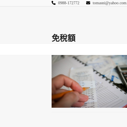
Skip
0988-172772
tomasni@yahoo.com
to
匯豐國際風險管理
content
首頁
關於站長
Blog
保險Q&A
連絡
免稅額