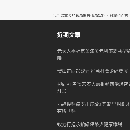
我們最重要的職務就是服務客戶，對我們而言
近期文章
元大人壽福氣美滿美元利率變動型
險
發揮正向影響力 推動社會永續發展
迎向AI時代 宏泰人壽推動四階段智
計畫
75歲後醫療支出爆增3倍 趁早規劃
有所「醫」
致力打造永續綠建築與健康職場