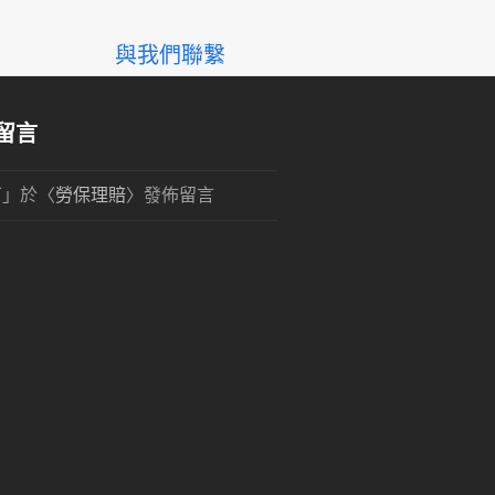
與我們聯繫
留言
可
」於〈
勞保理賠
〉發佈留言